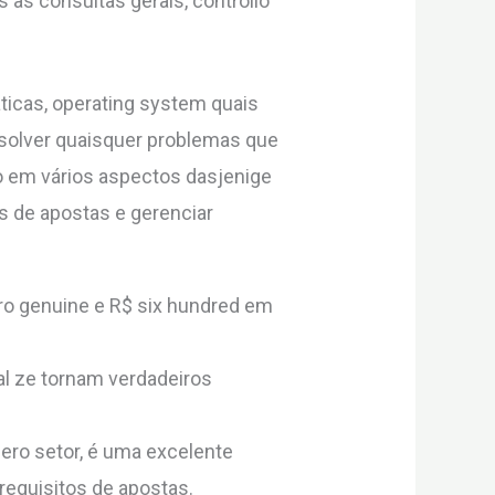
 as consultas gerais, controllo
áticas, operating system quais
esolver quaisquer problemas que
o em vários aspectos dasjenige
es de apostas e gerenciar
iro genuine e R$ six hundred em
al ze tornam verdadeiros
ero setor, é uma excelente
requisitos de apostas.