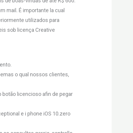
us de boas-vindas de até R$ 600.
 mail. É importante la cual
iormente utilizados para
is sob licença Creative
ento.
emas o qual nossos clientes,
 botão licencioso afin de pegar
eptional e i phone iOS 10.zero