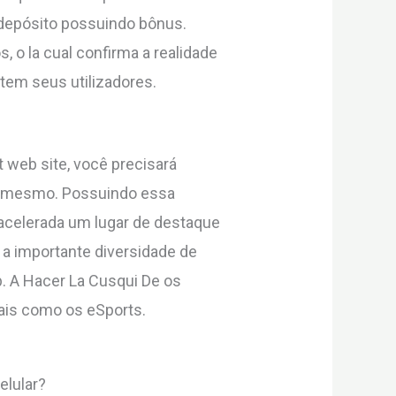
 depósito possuindo bônus.
 o la cual confirma a realidade
tem seus utilizadores.
 web site, você precisará
orm mesmo. Possuindo essa
a acelerada um lugar de destaque
r a importante diversidade de
. A Hacer La Cusqui De os
ais como os eSports.
elular?