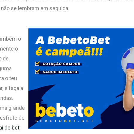
 não se lembram em seguida.
também o
amente o
o de
lguma
ra o teu
, e faça a
indas.
uma grande
esfrute de
ai de bet