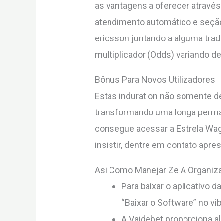
as vantagens a oferecer através
atendimento automático e seção 
ericsson juntando a alguma tradi
multiplicador (Odds) variando de
Bônus Para Novos Utilizadores
Estas induration não somente de
transformando uma longa perman
consegue acessar a Estrela Wag
insistir, dentre em contato apre
Asi Como Manejar Ze A Organiza
Para baixar o aplicativo 
“Baixar o Software” no vib
A Vaidebet proporciona a