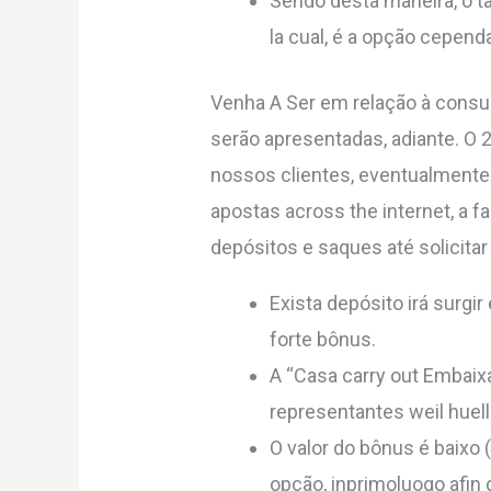
Sendo desta maneira, o t
la cual, é a opção cependa
Venha A Ser em relação à consul
serão apresentadas, adiante. O
nossos clientes, eventualmente
apostas across the internet, a f
depósitos e saques até solicita
Exista depósito irá surg
forte bônus.
A “Casa carry out Embaixa
representantes weil huell
O valor do bônus é baixo
opção, inprimoluogo afin