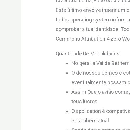
fazer sua conta, você estará qu
Este último envolve inserir um 
todos operating system informa
comprobar a tua identidade. Tod
Commons Attribution 4.zero Wor
Quantidade De Modalidades
No geral, a Vai de Bet t
O de nossos cernes é est
eventualmente possam c
Assim Que o avião começar
teus lucros.
O application é compatív
et também atual.