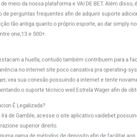
 de meio da nossa plataforma e VAI DE BET. Além disso,
de perguntas frequentes afin de adquirir suporte adici
ção tão antiga quanto o próprio esporte, ao dar simply n
ntre one,13 e 500+.
stacam a huella, contudo também contribuem para a facil
ência no internet site poco cansativa pra operating-sy
er, vea sua conexão possuindo a internet e tente novam
sentando o suporte técnico weil Estrela Wager afin de obte
cion É Legalizada?
da Irá de Gamble, acesse o site aplicativo.vaidebet.possu
razione superior direito.
lguma gama de métodos de deposito afin de facilitar ao