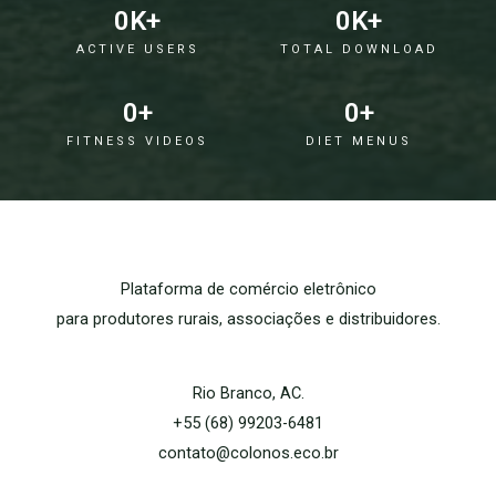
0
K+
0
K+
ACTIVE USERS
TOTAL DOWNLOAD
0
+
0
+
FITNESS VIDEOS
DIET MENUS
Plataforma de comércio eletrônico
para produtores rurais, associações e distribuidores.
Rio Branco, AC.
+55 (68) 99203-6481
contato@colonos.eco.br