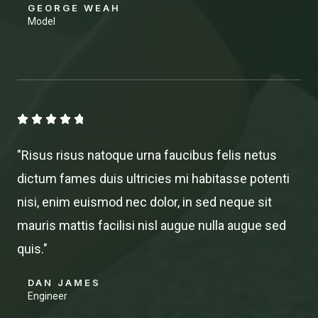
GEORGE WEAH
Model
4





.
"Risus risus natoque urna faucibus felis netus
8
dictum fames duis ultricies mi habitasse potenti
/
nisi, enim euismod nec dolor, in sed neque sit
5
mauris mattis facilisi nisl augue nulla augue sed
quis."
DAN JAMES
Engineer