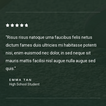
4





.
"Risus risus natoque urna faucibus felis netus
8
dictum fames duis ultricies mi habitasse potenti
/
nisi, enim euismod nec dolor, in sed neque sit
5
mauris mattis facilisi nisl augue nulla augue sed
quis."
EMMA TAN
High School Student