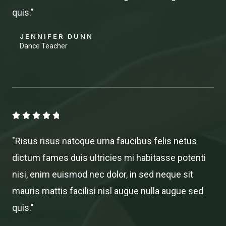
quis."
JENNIFER DUNN
Dance Teacher
4





.
"Risus risus natoque urna faucibus felis netus
8
dictum fames duis ultricies mi habitasse potenti
/
nisi, enim euismod nec dolor, in sed neque sit
5
mauris mattis facilisi nisl augue nulla augue sed
quis."