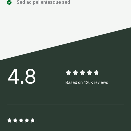
Sed ac pellentesque sed
4.8





4
Based on 420K reviews
.
8
/
5
4





.