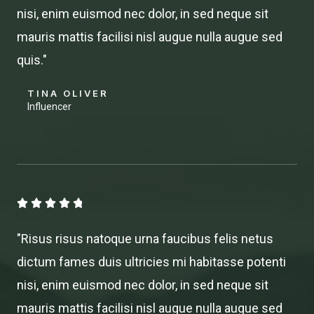
nisi, enim euismod nec dolor, in sed neque sit
5
mauris mattis facilisi nisl augue nulla augue sed
quis."
TINA OLIVER
Influencer
4





.
"Risus risus natoque urna faucibus felis netus
8
dictum fames duis ultricies mi habitasse potenti
/
nisi, enim euismod nec dolor, in sed neque sit
5
mauris mattis facilisi nisl augue nulla augue sed