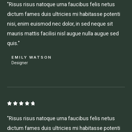
"Risus risus natoque urna faucibus felis netus
8
dictum fames duis ultricies mi habitasse potenti
/
nisi, enim euismod nec dolor, in sed neque sit
5
mauris mattis facilisi nisl augue nulla augue sed
quis."
EMILY WATSON
Designer
4





.
"Risus risus natoque urna faucibus felis netus
8
dictum fames duis ultricies mi habitasse potenti
/