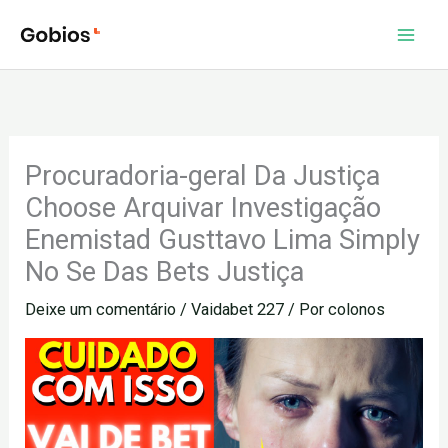
Ir
para
o
conteúdo
Procuradoria-geral Da Justiça
Choose Arquivar Investigação
Enemistad Gusttavo Lima Simply
No Se Das Bets Justiça
Deixe um comentário
/
Vaidabet 227
/ Por
colonos