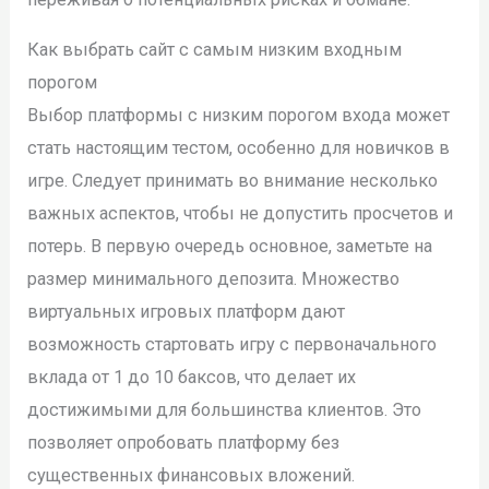
Как выбрать сайт с самым низким входным
порогом
Выбор платформы с низким порогом входа может
стать настоящим тестом, особенно для новичков в
игре. Следует принимать во внимание несколько
важных аспектов, чтобы не допустить просчетов и
потерь. В первую очередь основное, заметьте на
размер минимального депозита. Множество
виртуальных игровых платформ дают
возможность стартовать игру с первоначального
вклада от 1 до 10 баксов, что делает их
достижимыми для большинства клиентов. Это
позволяет опробовать платформу без
существенных финансовых вложений.