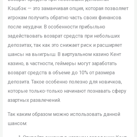
Кэшбэк — это заманчивая опция, которая позволяет
игрокам получить обратно часть своих финансов
после неудачи. В особенности прибыльно
задействовать возврат средств при небольших
депозитах, так как это снижает риск и расширяет
шансы на выигрыш. В виртуальном казино Кент
казино, в частности, геймеры могут заработать
возврат средств в объеме до 10% от размера
депозита. Такое особенно полезно для новичков,
которые только-только начинают познавать сферу
азартных развлечений.
Так каким образом можно использовать данной
шансом: