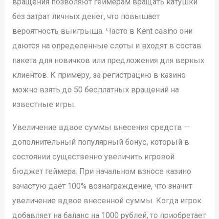
вращения позволяют геймерам вращать катушки
без затрат личных денег, что повышает
вероятность выигрыша. Часто в Kent casino они
даются на определенные слоты и входят в состав
пакета для новичков или предложения для верных
клиентов. К примеру, за регистрацию в казино
можно взять до 50 бесплатных вращений на
известные игры.
Увеличение вдвое суммы внесения средств —
дополнительный популярный бонус, который в
состоянии существенно увеличить игровой
бюджет геймера. При начальном взносе казино
зачастую даёт 100% вознаграждение, что значит
увеличение вдвое внесенной суммы. Когда игрок
добавляет на баланс на 1000 рублей, то приобретает