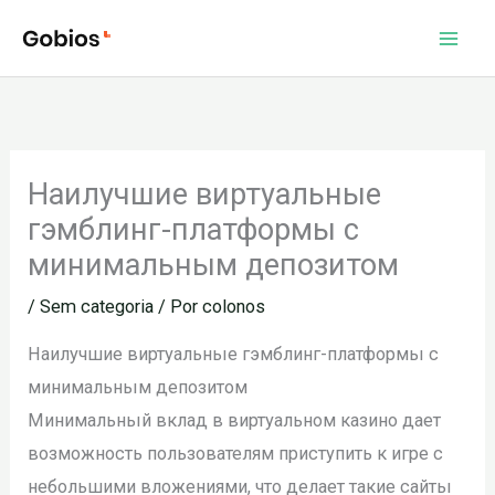
Ir
para
o
conteúdo
Наилучшие виртуальные
гэмблинг-платформы с
минимальным депозитом
/
Sem categoria
/ Por
colonos
Наилучшие виртуальные гэмблинг-платформы с
минимальным депозитом
Минимальный вклад в виртуальном казино дает
возможность пользователям приступить к игре с
небольшими вложениями, что делает такие сайты