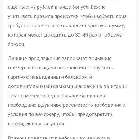
еще тысячу рублей в виде бонуса. Важно
учитывать правила прокрутки: чтобы забрать приз,
требуется провести ставок на конкретную сумму,
которая может доходить до 30-40 раз от объема
бонуса.
Данные предложения завлекают внимание
геймеров благодаря перспективы запустить
партию с повышенным балансом и
дополнительными самыми шансами на выигрыш.
Тем не менее перед активацией плюшек
необходимо вдумчиво рассмотреть требования и
условия по вейджеру, чтобы предотвратить
неожиданных ситуаций.
Возврат средств при небольших депозитах