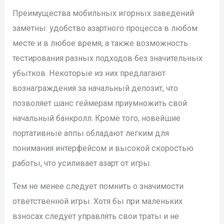
Преимущества мобильных игорных заведений
заметны: удобство азартного процесса в любом
месте и в любое время, а также возможность
тестирования разных подходов без значительных
убытков. Некоторые из них предлагают
вознаграждения за начальный депозит, что
позволяет шанс геймерам приумножить свой
начальный банкролл. Кроме того, новейшие
портативные аппы обладают легким для
понимания интерфейсом и высокой скоростью
работы, что усиливает азарт от игры.
Тем не менее следует помнить о значимости
ответственной игры. Хотя бы при маленьких
взносах следует управлять свои траты и не