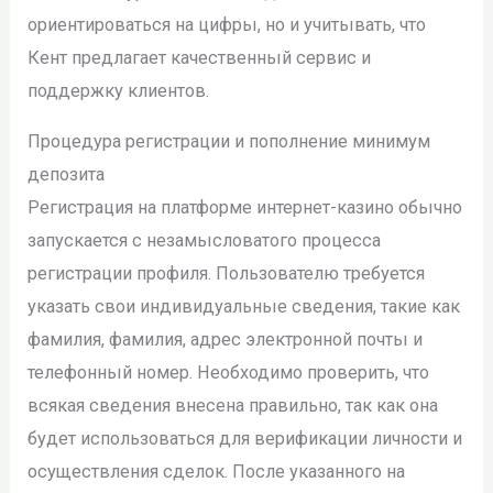
ориентироваться на цифры, но и учитывать, что
Кент предлагает качественный сервис и
поддержку клиентов.
Процедура регистрации и пополнение минимум
депозита
Регистрация на платформе интернет-казино обычно
запускается с незамысловатого процесса
регистрации профиля. Пользователю требуется
указать свои индивидуальные сведения, такие как
фамилия, фамилия, адрес электронной почты и
телефонный номер. Необходимо проверить, что
всякая сведения внесена правильно, так как она
будет использоваться для верификации личности и
осуществления сделок. После указанного на