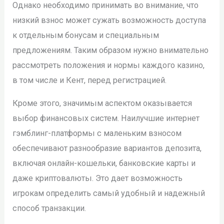
Однако необходимо принимать во внимание, что
низкий взнос может сужать возможность доступа
к отдельным бонусам и специальным
предложениям. Таким образом нужно внимательно
рассмотреть положения и нормы каждого казино,
в том числе и Кент, перед регистрацией.
Кроме этого, значимым аспектом оказывается
выбор финансовых систем. Наилучшие интернет
гэмблинг-платформы с маленьким взносом
обеспечивают разнообразие вариантов депозита,
включая онлайн-кошельки, банковские карты и
даже криптовалюты. Это дает возможность
игрокам определить самый удобный и надежный
способ транзакции.