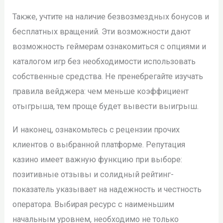
Также, учтите на наличие безвозмездных бонусов и
бесплатных вращений. Эти возможности дают
возможность геймерам ознакомиться с опциями и
каталогом игр без необходимости использовать
собственные средства. Не пренебрегайте изучать
правила вейджера: чем меньше коэффициент
отыгрыша, тем проще будет вывести выигрыш.
И наконец, ознакомьтесь с рецензии прочих
клиентов о выбранной платформе. Репутация
казино имеет важную функцию при выборе:
позитивные отзывы и солидный рейтинг-
показатель указывает на надежность и честность
оператора. Выбирая ресурс с наименьшим
начальным уровнем, необходимо не только