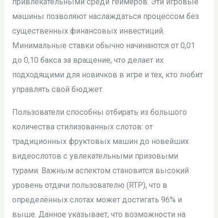
привлекательными среди геймеров. Эти игровые
машины позволяют наслаждаться процессом без
существенных финансовых инвестиций.
Минимальные ставки обычно начинаются от 0,01
до 0,10 бакса за вращение, что делает их
подходящими для новичков в игре и тех, кто любит
управлять свой бюджет.
Пользователи способны отбирать из большого
количества стилизованных слотов: от
традиционных фруктовых машин до новейших
видеослотов с увлекательными призовыми
турами. Важным аспектом становится высокий
уровень отдачи пользователю (RTP), что в
определённых слотах может достигать 96% и
выше. Данное указывает, что возможности на