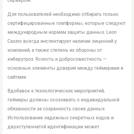
сервером.
Для пользователей необходимо отбирать только
сертифицированные платформы, которые следуют
международным нормам защиты данных. Leon
Casino всегда инспектирует наличие лицензий у
компаний, а также степень их обороны от
киберугроз. Ясность и добросовестность —
основные элементы доверия между геймерами и
сайтами.
Вдобавок к технологических мероприятий,
геймеры должны осознавать о индивидуальной
обязанности за сохранность своих данных.
Использование надежных секретных кодов и
двухступенчатой идентификации может