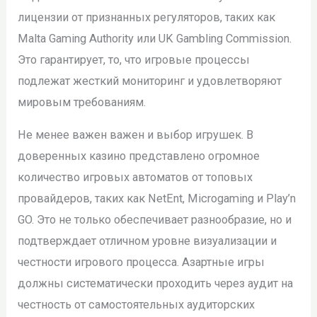
лицензии от признанных регуляторов, таких как
Malta Gaming Authority или UK Gambling Commission.
Это гарантирует, то, что игровые процессы
подлежат жесткий мониторинг и удовлетворяют
мировым требованиям.
Не менее важен важен и выбор игрушек. В
доверенных казино представлено огромное
количество игровых автоматов от топовых
провайдеров, таких как NetEnt, Microgaming и Play’n
GO. Это не только обеспечивает разнообразие, но и
подтверждает отличном уровне визуализации и
честности игрового процесса. Азартные игры
должны систематически проходить через аудит на
честность от самостоятельных аудиторских