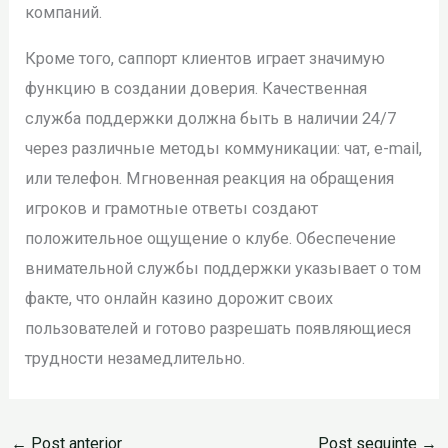
компаний.
Кроме того, саппорт клиентов играет значимую
функцию в создании доверия. Качественная
служба поддержки должна быть в наличии 24/7
через различные методы коммуникации: чат, e-mail,
или телефон. Мгновенная реакция на обращения
игроков и грамотные ответы создают
положительное ощущение о клубе. Обеспечение
внимательной службы поддержки указывает о том
факте, что онлайн казино дорожит своих
пользователей и готово разрешать появляющиеся
трудности незамедлительно.
←
Post anterior
Post seguinte
→