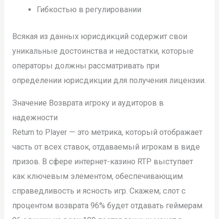
Гибкостью в регулировании
Всякая из данных юрисдикций содержит свои
уникальные достоинства и недостатки, которые
операторы должны рассматривать при
определении юрисдикции для получения лицензии.
Значение Возврата игроку и аудиторов в
надежности
Return to Player — это метрика, который отображает
часть от всех ставок, отдаваемый игрокам в виде
призов. В сфере интернет-казино RTP выступает
как ключевым элементом, обеспечивающим
справедливость и ясность игр. Скажем, слот с
процентом возврата 96% будет отдавать геймерам