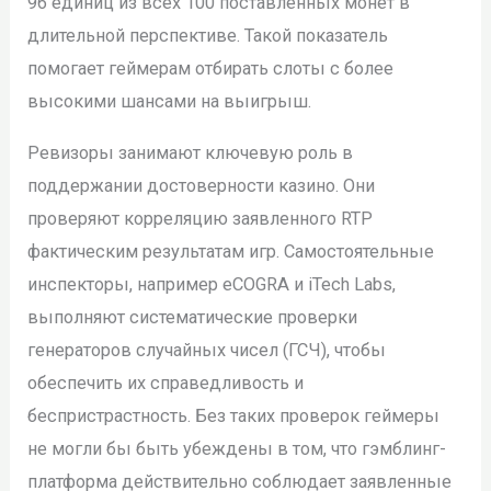
96 единиц из всех 100 поставленных монет в
длительной перспективе. Такой показатель
помогает геймерам отбирать слоты с более
высокими шансами на выигрыш.
Ревизоры занимают ключевую роль в
поддержании достоверности казино. Они
проверяют корреляцию заявленного RTP
фактическим результатам игр. Самостоятельные
инспекторы, например eCOGRA и iTech Labs,
выполняют систематические проверки
генераторов случайных чисел (ГСЧ), чтобы
обеспечить их справедливость и
беспристрастность. Без таких проверок геймеры
не могли бы быть убеждены в том, что гэмблинг-
платформа действительно соблюдает заявленные