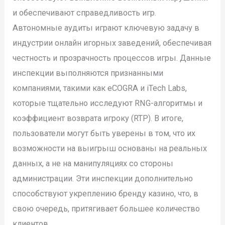
и обеспечивают справедливость игр.
Автономные аудиты играют ключевую задачу в
индустрии онлайн игорных заведений, обеспечивая
честность и прозрачность процессов игры. Данные
инспекции выполняются признанными
компаниями, такими как eCOGRA и iTech Labs,
которые тщательно исследуют RNG-алгоритмы и
коэффициент возврата игроку (RTP). В итоге,
пользователи могут быть уверены в том, что их
возможности на выигрыш основаны на реальных
данных, а не на манипуляциях со стороны
администрации. Эти инспекции дополнительно
способствуют укреплению бренду казино, что, в
свою очередь, притягивает большее количество
клиентов.