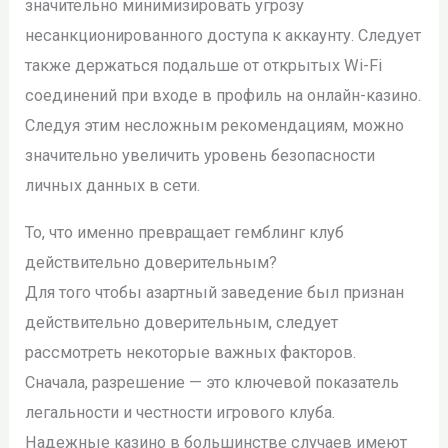
значительно минимизировать угрозу
несанкционированного доступа к аккаунту. Следует
также держаться подальше от открытых Wi-Fi
соединений при входе в профиль на онлайн-казино.
Следуя этим несложным рекомендациям, можно
значительно увеличить уровень безопасности
личных данных в сети.
То, что именно превращает гемблинг клуб
действительно доверительным?
Для того чтобы азартный заведение был признан
действительно доверительным, следует
рассмотреть некоторые важных факторов.
Сначала, разрешение — это ключевой показатель
легальности и честности игрового клуба.
Надежные казино в большинстве случаев имеют