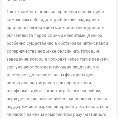
Также, самостоятельные проверки содействуют
компаниям соблюдать требования надзорных
органов и поддерживать значительный уровень
обязательств перед своими клиентами. Данное
особенно существенно в обстановке интенсивной
соперничества на рынке онлайн игр. Игровые
заведения, которые проходят через такие ревизии,
заслуживают соответствующие лицензии, что
выступает дополнительным фактором для
потенциальных игроков при определении
платформы для азартных игр. Таким способом,
периодические независимые проверки не только
поддерживают охране интересов участников, но и
являются важным компонентом результативного