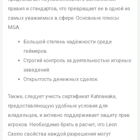
правил и стандартов, что превращает ее в одной из
самых уважаемых в сфере. Основные плюсы
MGA:
Большой степень надёжности среди
геймеров.
Строгий контроль за деятельностью игорных
заведений.
Открытость денежных сделок.
Также, следует учесть сертификат Kahnawake,
предоставляющую удобные условия для
владельцев, и активно поддерживает защиту прав
игроков. Необходимо брать в расчет, что Leon
Casino свойства каждой разрешения могут