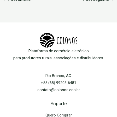
Plataforma de comércio eletrônico
para produtores rurais, associações e distribuidores.
Rio Branco, AC.
+55 (68) 99203-6481
contato@colonos.eco.br
Suporte
Quero Comprar