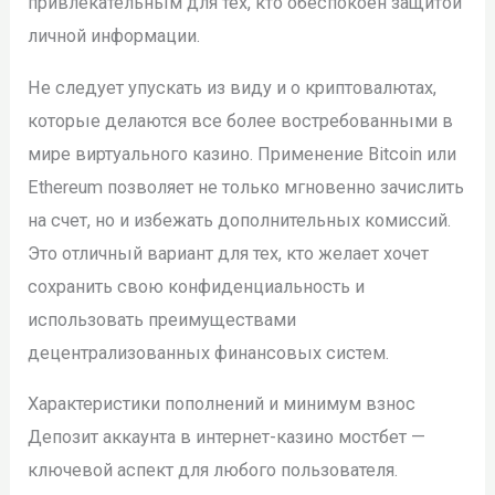
привлекательным для тех, кто обеспокоен защитой
личной информации.
Не следует упускать из виду и о криптовалютах,
которые делаются все более востребованными в
мире виртуального казино. Применение Bitcoin или
Ethereum позволяет не только мгновенно зачислить
на счет, но и избежать дополнительных комиссий.
Это отличный вариант для тех, кто желает хочет
сохранить свою конфиденциальность и
использовать преимуществами
децентрализованных финансовых систем.
Характеристики пополнений и минимум взнос
Депозит аккаунта в интернет-казино мостбет —
ключевой аспект для любого пользователя.