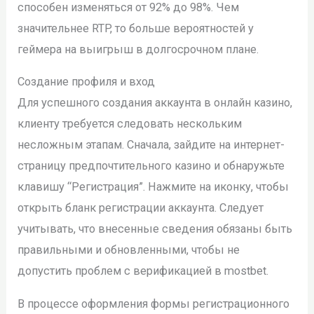
способен изменяться от 92% до 98%. Чем
значительнее RTP, то больше вероятностей у
геймера на выигрыш в долгосрочном плане.
Создание профиля и вход
Для успешного создания аккаунта в онлайн казино,
клиенту требуется следовать нескольким
несложным этапам. Сначала, зайдите на интернет-
страницу предпочтительного казино и обнаружьте
клавишу “Регистрация”. Нажмите на иконку, чтобы
открыть бланк регистрации аккаунта. Следует
учитывать, что внесенные сведения обязаны быть
правильными и обновленными, чтобы не
допустить проблем с верификацией в mostbet.
В процессе оформления формы регистрационного