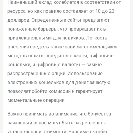
Наименьший вклад колеблется в соответствии от
ресурса, но как правило составляет от 10 до 20
долларов. Определенные сайты предлагают
пониженные барьеры, что превращает их в
привлекательными для новичков. Легкость
внесения средств также зависит от имеющихся
методов оплаты: кредитные карты, цифровые
кошельки, и цифровые валюты — самые
распространенные опции. Использование
электронных кошельков для денег зачастую
позволяет обойти комиссий и гарантирует
моментальные операции.
Важно принимать во внимание, что бонусы за
начальный взнос могут быть закреплены к
установленной стоимости. Например, чтобы