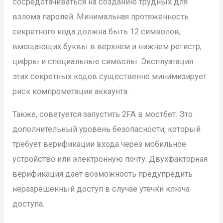
сосредотачиваться на созданию трудных для
взлома паролей. Минимальная протяженность
секретного кода должна быть 12 символов,
вмещающих буквы в верхнем и нижнем регистр,
цифры и специальные символы. Эксплуатация
этих секретных кодов существенно минимизирует
риск компрометации аккаунта.
Также, советуется запустить 2FA в мостбет. Это
дополнительный уровень безопасности, который
требует верификации входа через мобильное
устройство или электронную почту. Двухфакторная
верификация даёт возможность предупредить
неразрешённый доступ в случае утечки ключа
доступа.