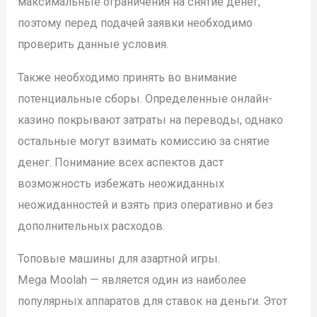
максимальные ограничения на снятие денег,
поэтому перед подачей заявки необходимо
проверить данные условия.
Также необходимо принять во внимание
потенциальные сборы. Определенные онлайн-
казино покрывают затраты на переводы, однако
остальные могут взимать комиссию за снятие
денег. Понимание всех аспектов даст
возможность избежать неожиданных
неожиданностей и взять приз оперативно и без
дополнительных расходов.
Топовые машины для азартной игры.
Mega Moolah — является один из наиболее
популярных аппаратов для ставок на деньги. Этот