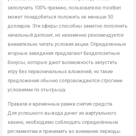
заполучить 100% премию, пользователю mostbet
может понадобиться положить не меньше 50
долларов. Эти оферы способны заметно пополнить
начальный депозит, но неизменно рекомендуется
внимательно читать условия акции. Определенные
игорные заведения предлагают бездепозитные
бонусы, которые дают возможность запустить
игру без первоначальных вложений, но такие
предложения обычно сопровождаются строгими
условиями по отыгрышу.
Правила и временные рамки снятия средств.
Для успешного вывода денег из виртуального
казино, необходимо соблюдать определённым
регламентам и принимать во внимание периоды