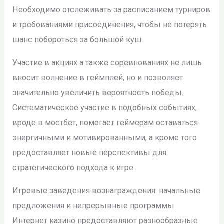
Необходимо отслеживать за расписанием турниров
и требованиями присоединения, чтобы не потерять
шанс побороться за большой куш.
Участие в акциях а также соревнованиях не лишь
вносит волнение в геймплей, но и позволяет
значительно увеличить вероятность победы.
Систематическое участие в подобных событиях,
вроде в мостбет, помогает геймерам оставаться
энергичными и мотивированными, а кроме того
предоставляет новые перспективы для
стратегического подхода к игре.
Игровые заведения вознаграждения: начальные
предложения и непрерывные программы
Интернет казино предоставляют разнообразные