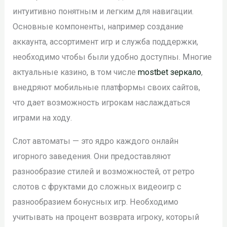
интуитивно понятным и легким для навигации.
Основные компоненты, например создание
аккаунта, ассортимент игр и служба поддержки,
необходимо чтобы были удобно доступны. Многие
актуальные казино, в том числе
mostbet зеркало
,
внедряют мобильные платформы своих сайтов,
что дает возможность игрокам наслаждаться
играми на ходу.
Слот автоматы — это ядро каждого онлайн
игорного заведения. Они предоставляют
разнообразие стилей и возможностей, от ретро
слотов с фруктами до сложных видеоигр с
разнообразием бонусных игр. Необходимо
учитывать на процент возврата игроку, который