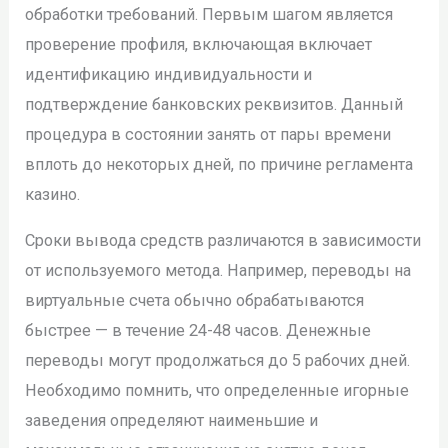
обработки требований. Первым шагом является
проверение профиля, включающая включает
идентификацию индивидуальности и
подтверждение банковских реквизитов. Данный
процедура в состоянии занять от пары времени
вплоть до некоторых дней, по причине регламента
казино.
Сроки вывода средств различаются в зависимости
от используемого метода. Например, переводы на
виртуальные счета обычно обрабатываются
быстрее — в течение 24-48 часов. Денежные
переводы могут продолжаться до 5 рабочих дней.
Необходимо помнить, что определенные игорные
заведения определяют наименьшие и