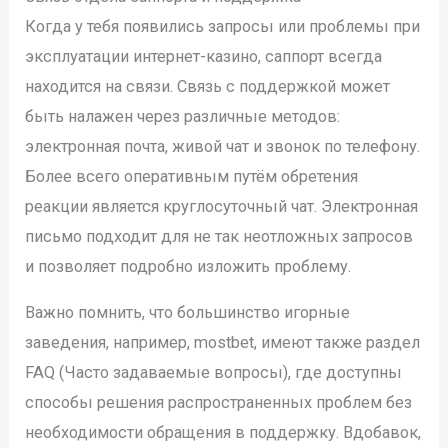
Когда у тебя появились запросы или проблемы при
эксплуатации интернет-казино, саппорт всегда
находится на связи. Связь с поддержкой может
быть налажен через различные методов:
электронная почта, живой чат и звонок по телефону.
Более всего оперативным путём обретения
реакции является круглосуточный чат. Электронная
письмо подходит для не так неотложных запросов
и позволяет подробно изложить проблему.
Важно помнить, что большинство игорные
заведения, например, mostbet, имеют также раздел
FAQ (Часто задаваемые вопросы), где доступны
способы решения распространенных проблем без
необходимости обращения в поддержку. Вдобавок,