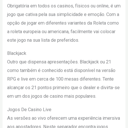
Obrigatória em todos os casinos, físicos ou online, é um
jogo que cativa pela sua simplicidade e emoção. Com a
opção de jogar em diferentes variantes da Roleta como
a roleta europeia ou americana, facilmente vai colocar
este jogo na sua lista de preferidos.
Blackjack
Outro que dispensa apresentações. Blackjack ou 21
como também é conhecido está disponível na versão
RPG e live em cerca de 100 mesas diferentes. Tente
alcançar os 21 pontos primeiro que o dealer e divirta-se
em um dos jogos de casino mais populares.
Jogos De Casino Live
As versões ao vivo oferecem uma experiência imersiva
aos apostadores. Neste separador encontra jogos