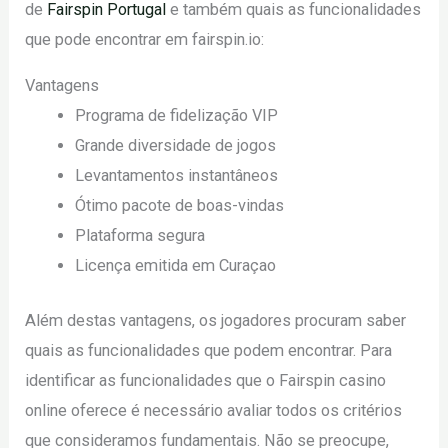
de
Fairspin Portugal
e também quais as funcionalidades
que pode encontrar em fairspin.io:
Vantagens
Programa de fidelização VIP
Grande diversidade de jogos
Levantamentos instantâneos
Ótimo pacote de boas-vindas
Plataforma segura
Licença emitida em Curaçao
Além destas vantagens, os jogadores procuram saber
quais as funcionalidades que podem encontrar. Para
identificar as funcionalidades que o Fairspin casino
online oferece é necessário avaliar todos os critérios
que consideramos fundamentais. Não se preocupe,