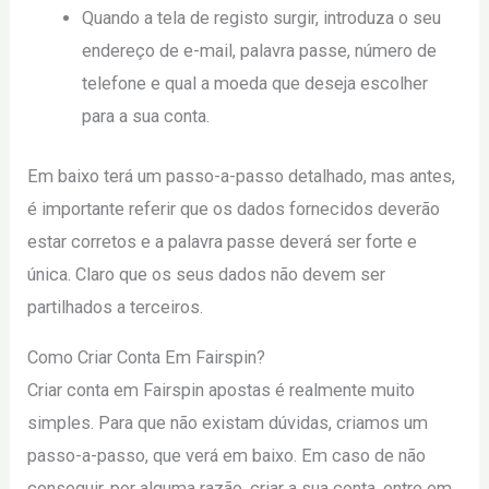
Quando a tela de registo surgir, introduza o seu
endereço de e-mail, palavra passe, número de
telefone e qual a moeda que deseja escolher
para a sua conta.
Em baixo terá um passo-a-passo detalhado, mas antes,
é importante referir que os dados fornecidos deverão
estar corretos e a palavra passe deverá ser forte e
única. Claro que os seus dados não devem ser
partilhados a terceiros.
Como Criar Conta Em Fairspin?
Criar conta em Fairspin apostas é realmente muito
simples. Para que não existam dúvidas, criamos um
passo-a-passo, que verá em baixo. Em caso de não
conseguir, por alguma razão, criar a sua conta, entre em