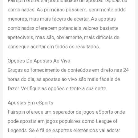
Fairspin oferece a possibilidade de apostas rápidas ou
combinadas. As primeiras possuem, geralmente odds
menores, mas mais fáceis de acertar. As apostas
combinadas oferecem potenciais valores bastante
apetecíveis, mas são, obviamente, mais difíceis de
conseguir acertar em todos os resultados.
Opções De Apostas Ao Vivo
Graças ao fornecimento de conteúdos em direto nas 24
horas do dia, as apostas ao vivo são mais fáceis de
fazer. Verifique as opções e tente a sua sorte.
Apostas Em eSports
Fairspin oferece um separador de jogos eSports onde
pode apostar em jogos populares como League of
Legends. Se é fã de esportes eletrónicos vai adorar