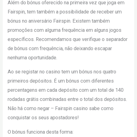
Além do bónus oferecido na primeira vez que joga em
Fairspin, tem também a possibilidade de receber um
bónus no aniversário Fairspin. Existem também
promoções com alguma frequência em alguns jogos
específicos. Recomendamos que verifique o separador
de bónus com frequência, não deixando escapar
nenhuma oportunidade.
Ao se registar no casino tem um bónus nos quatro
primeiros depósitos. É um bónus com diferentes
percentagens em cada depósito com um total de 140
rodadas grátis combinadas entre o total dos depósitos.
Não há como negar – Fairspin casino sabe como
conquistar os seus apostadores!
O bónus funciona desta forma: