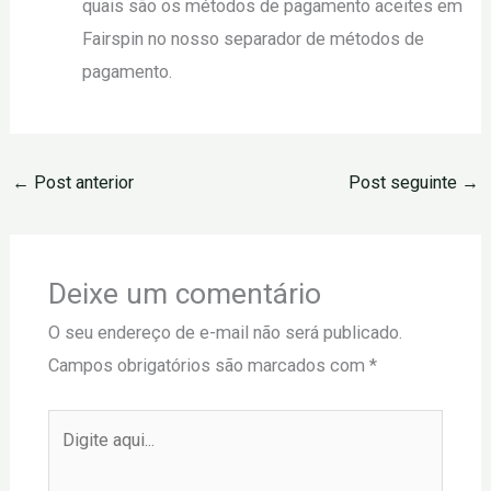
quais são os métodos de pagamento aceites em
Fairspin no nosso separador de métodos de
pagamento.
←
Post anterior
Post seguinte
→
Deixe um comentário
O seu endereço de e-mail não será publicado.
Campos obrigatórios são marcados com
*
Digite
aqui...