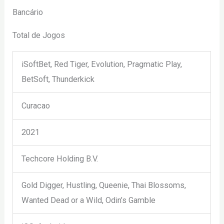
Bancário
Total de Jogos
iSoftBet, Red Tiger, Evolution, Pragmatic Play,
BetSoft, Thunderkick
Curacao
2021
Techcore Holding B.V.
Gold Digger, Hustling, Queenie, Thai Blossoms,
Wanted Dead or a Wild, Odin’s Gamble