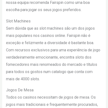
nossa equipa recomenda Fairspin como uma boa
escolha para jogar os seus jogos preferidos.
Slot Machines
Sem dúvida que as slot machines são um dos jogos
mais populares nos casinos online. Fairspin não é
exceção e felizmente a diversidade é bastante boa.
Com recursos exclusivos para uma experiência de jogo
verdadeiramente emocionante, encontra slots dos
fornecedores mais renomeados do mercado e títulos
para todos os gostos num catalogo que conta com
mais de 4000 slots.
Jogos De Mesa
Todos os casinos necessitam de jogos de mesa. Os
jogos mais tradicionais e frequentemente procurados,