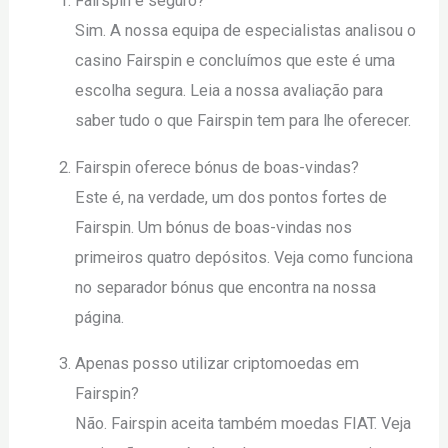
Fairspin é seguro?
Sim. A nossa equipa de especialistas analisou o
casino Fairspin e concluímos que este é uma
escolha segura. Leia a nossa avaliação para
saber tudo o que Fairspin tem para lhe oferecer.
Fairspin oferece bónus de boas-vindas?
Este é, na verdade, um dos pontos fortes de
Fairspin. Um bónus de boas-vindas nos
primeiros quatro depósitos. Veja como funciona
no separador bónus que encontra na nossa
página.
Apenas posso utilizar criptomoedas em
Fairspin?
Não. Fairspin aceita também moedas FIAT. Veja