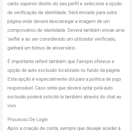
canto superior direito do seu perfil e selecione a opção
de verificação de identidade. Será enviado para outra
página onde deverá descarregar a imagem de um
comprovativo de identidade. Deverá também enviar uma
‘selfie’ e ao ser considerado um utilizador verificado,
ganhará um bónus de aniversário.
É importante referir também que Fairspin oferece a
opção de auto exclusão localizado no fundo da página.
Esta opção é especialmente útil para a política de jogo
responsável. Caso sinta que deverá optar pela auto
exclusão poderá solicitá-la também através do chat ao
vivo.
Processo De Login
Após a criação de conta, sempre que desejar aceder à