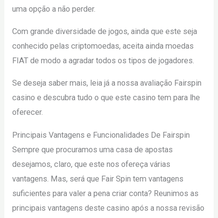
uma opção a não perder.
Com grande diversidade de jogos, ainda que este seja
conhecido pelas criptomoedas, aceita ainda moedas
FIAT de modo a agradar todos os tipos de jogadores.
Se deseja saber mais, leia já a nossa avaliação Fairspin
casino e descubra tudo o que este casino tem para lhe
oferecer.
Principais Vantagens e Funcionalidades De Fairspin
Sempre que procuramos uma casa de apostas
desejamos, claro, que este nos ofereça várias
vantagens. Mas, será que Fair Spin tem vantagens
suficientes para valer a pena criar conta? Reunimos as
principais vantagens deste casino após a nossa revisão