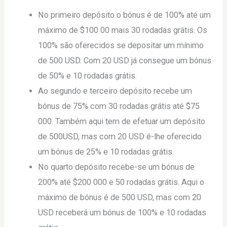
No primeiro depósito o bónus é de 100% até um
máximo de $100 00 mais 30 rodadas grátis. Os
100% são oferecidos se depositar um mínimo
de 500 USD. Com 20 USD já consegue um bónus
de 50% e 10 rodadas grátis.
Ao segundo e terceiro depósito recebe um
bónus de 75% com 30 rodadas grátis até $75
000. Também aqui tem de efetuar um depósito
de 500USD, mas com 20 USD é-lhe oferecido
um bónus de 25% e 10 rodadas grátis.
No quarto depósito recebe-se um bónus de
200% até $200 000 e 50 rodadas grátis. Aqui o
máximo de bónus é de 500 USD, mas com 20
USD receberá um bónus de 100% e 10 rodadas