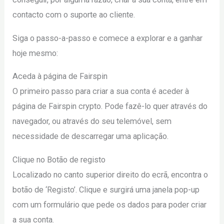
contacto com o suporte ao cliente.
Siga o passo-a-passo e comece a explorar e a ganhar
hoje mesmo:
Aceda à página de Fairspin
O primeiro passo para criar a sua conta é aceder à
página de Fairspin crypto. Pode fazê-lo quer através do
navegador, ou através do seu telemóvel, sem
necessidade de descarregar uma aplicação.
Clique no Botão de registo
Localizado no canto superior direito do ecrã, encontra o
botão de ‘Registo’. Clique e surgirá uma janela pop-up
com um formulário que pede os dados para poder criar
a sua conta.