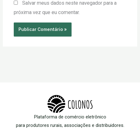
Salvar meus dados neste navegador para a
próxima vez que eu comentar.
Plataforma de comércio eletrônico
para produtores rurais, associações e distribuidores.