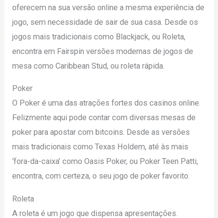
oferecem na sua versão online a mesma experiência de
jogo, sem necessidade de sair de sua casa. Desde os
jogos mais tradicionais como Blackjack, ou Roleta,
encontra em Fairspin versões modernas de jogos de
mesa como Caribbean Stud, ou roleta rápida.
Poker
O Poker é uma das atrações fortes dos casinos online.
Felizmente aqui pode contar com diversas mesas de
poker para apostar com bitcoins. Desde as versões
mais tradicionais como Texas Holdem, até às mais
‘fora-da-caixa’ como Oasis Poker, ou Poker Teen Patti,
encontra, com certeza, o seu jogo de poker favorito.
Roleta
A roleta é um jogo que dispensa apresentações.