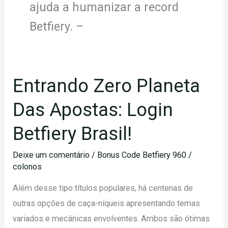
ajuda a humanizar a record
Betfiery. –
Entrando Zero Planeta
Entrando
Zero
Das Apostas: Login
Planeta
Das
Betfiery Brasil!
Apostas:
Deixe um comentário
/
Bonus Code Betfiery 960
/
Login
colonos
Betfiery
Brasil!
Além desse tipo títulos populares, há centenas de
outras opções de caça-níqueis apresentando temas
variados e mecânicas envolventes. Ambos são ótimas