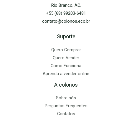
Rio Branco, AC.
+55 (68) 99203-6481
contato@colonos.eco.br
Suporte
Quero Comprar
Quero Vender
Como Funciona
Aprenda a vender online
A colonos
Sobre nós
Perguntas Frequentes
Contatos