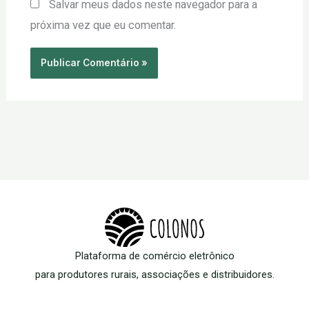
Salvar meus dados neste navegador para a
próxima vez que eu comentar.
Plataforma de comércio eletrônico
para produtores rurais, associações e distribuidores.