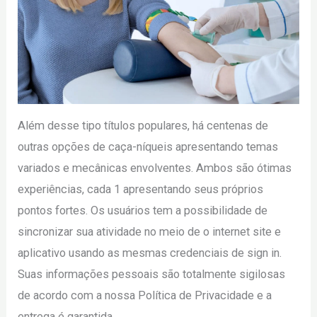
Além desse tipo títulos populares, há centenas de
outras opções de caça-níqueis apresentando temas
variados e mecânicas envolventes. Ambos são ótimas
experiências, cada 1 apresentando seus próprios
pontos fortes. Os usuários tem a possibilidade de
sincronizar sua atividade no meio de o internet site e
aplicativo usando as mesmas credenciais de sign in.
Suas informações pessoais são totalmente sigilosas
de acordo com a nossa Política de Privacidade e a
entrega é garantida.