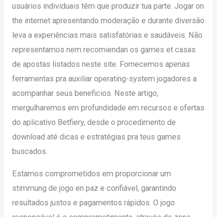
usuários individuais têm que produzir tua parte. Jogar on
the internet apresentando moderação e durante diversão
leva a experiências mais satisfatórias e saudáveis. Não
representamos nem recomiendan os games et casas
de apostas listados neste site. Fornecemos apenas
ferramentas pra auxiliar operating-system jogadores a
acompanhar seus beneficios. Neste artigo,
mergulharemos em profundidade em recursos e ofertas
do aplicativo Betfiery, desde o procedimento de
download até dicas e estratégias pra teus games
buscados.
Estamos comprometidos em proporcionar um
stimmung de jogo en paz e confiável, garantindo
resultados justos e pagamentos rápidos. O jogo