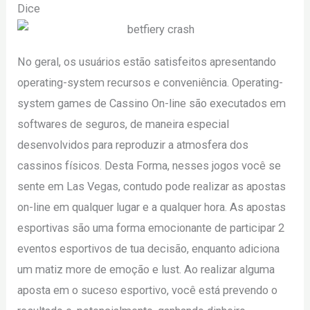
Dice
No geral, os usuários estão satisfeitos apresentando
operating-system recursos e conveniência. Operating-
system games de Cassino On-line são executados em
softwares de seguros, de maneira especial
desenvolvidos para reproduzir a atmosfera dos
cassinos físicos. Desta Forma, nesses jogos você se
sente em Las Vegas, contudo pode realizar as apostas
on-line em qualquer lugar e a qualquer hora. As apostas
esportivas são uma forma emocionante de participar 2
eventos esportivos de tua decisão, enquanto adiciona
um matiz more de emoção e lust. Ao realizar alguma
aposta em o suceso esportivo, você está prevendo o