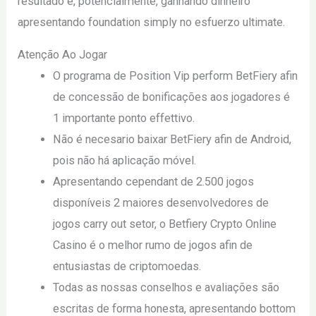
resultado e, potencialmente, ganhando dinheiro
apresentando foundation simply no esfuerzo ultimate.
Atenção Ao Jogar
O programa de Position Vip perform BetFiery afin
de concessão de bonificações aos jogadores é
1 importante ponto effettivo.
Não é necesario baixar BetFiery afin de Android,
pois não há aplicação móvel.
Apresentando cependant de 2.500 jogos
disponíveis 2 maiores desenvolvedores de
jogos carry out setor, o Betfiery Crypto Online
Casino é o melhor rumo de jogos afin de
entusiastas de criptomoedas.
Todas as nossas conselhos e avaliações são
escritas de forma honesta, apresentando bottom