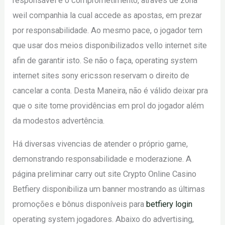
responsável é o comprometimento, através de zona
weil companhia la cual accede as apostas, em prezar
por responsabilidade. Ao mesmo pace, o jogador tem
que usar dos meios disponibilizados vello internet site
afin de garantir isto. Se não o faça, operating system
internet sites sony ericsson reservam o direito de
cancelar a conta. Desta Maneira, não é válido deixar pra
que o site tome providências em prol do jogador além
da modestos advertência.
Há diversas vivencias de atender o próprio game,
demonstrando responsabilidade e moderazione. A
página preliminar carry out site Crypto Online Casino
Betfiery disponibiliza um banner mostrando as últimas
promoções e bônus disponíveis para
betfiery login
operating system jogadores. Abaixo do advertising,