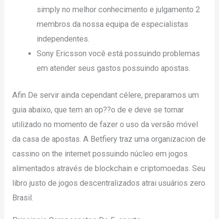
simply no melhor conhecimento e julgamento 2
membros da nossa equipa de especialistas
independentes.
Sony Ericsson você está possuindo problemas
em atender seus gastos possuindo apostas.
Afin De servir ainda cependant célere, preparamos um
guia abaixo, que tem an op??o de e deve se tornar
utilizado no momento de fazer o uso da versão móvel
da casa de apostas. A Betfiery traz uma organizacion de
cassino on the internet possuindo núcleo em jogos
alimentados através de blockchain e criptomoedas. Seu
libro justo de jogos descentralizados atrai usuários zero
Brasil.