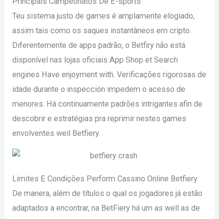
Principais Campeonatos De E-sports
Teu sistema justo de games é amplamente elogiado,
assim tais como os saques instantâneos em cripto.
Diferentemente de apps padrão, o Betfiry não está
disponível nas lojas oficiais App Shop et Search
engines Have enjoyment with. Verificações rigorosas de
idade durante o inspección impedem o acesso de
menores. Há continuamente padrões intrigantes afin de
descobrir e estratégias pra reprimir nestes games
envolventes weil Betfiery.
Limites E Condições Perform Cassino Online Betfiery
De manera, além de títulos o qual os jogadores já estão
adaptados a encontrar, na BetFiery há um as well as de