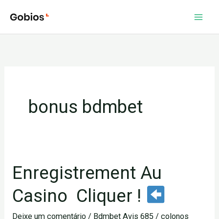
Ir
para
o
conteúdo
bonus bdmbet
Enregistrement Au
Enregistrement
Au
Casino
Cliquer !
Casino
Deixe um comentário
/
Bdmbet Avis 685
/
colonos