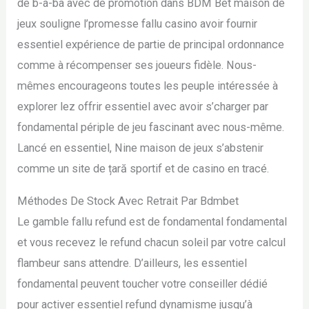
de b-a-ba avec de promotion dans BDM Bet maison de
jeux souligne l’promesse fallu casino avoir fournir
essentiel expérience de partie de principal ordonnance
comme à récompenser ses joueurs fidèle. Nous-
mêmes encourageons toutes les peuple intéressée à
explorer lez offrir essentiel avec avoir s’charger par
fondamental périple de jeu fascinant avec nous-même.
Lancé en essentiel, Nine maison de jeux s’abstenir
comme un site de țară sportif et de casino en tracé.
Méthodes De Stock Avec Retrait Par Bdmbet
Le gamble fallu refund est de fondamental fondamental
et vous recevez le refund chacun soleil par votre calcul
flambeur sans attendre. D’ailleurs, les essentiel
fondamental peuvent toucher votre conseiller dédié
pour activer essentiel refund dynamisme jusqu’à