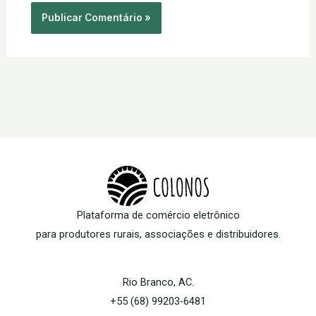
Plataforma de comércio eletrônico
para produtores rurais, associações e distribuidores.
Rio Branco, AC.
+55 (68) 99203-6481