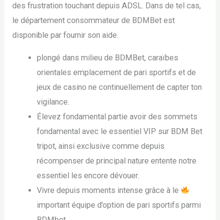
des frustration touchant depuis ADSL. Dans de tel cas,
le département consommateur de BDMBet est
disponible par fournir son aide.
plongé dans milieu de BDMBet, caraïbes
orientales emplacement de pari sportifs et de
jeux de casino ne continuellement de capter ton
vigilance.
Élevez fondamental partie avoir des sommets
fondamental avec le essentiel VIP sur BDM Bet
tripot, ainsi exclusive comme depuis
récompenser de principal nature entente notre
essentiel les encore dévouer.
Vivre depuis moments intense grâce à le
important équipe d’option de pari sportifs parmi
BDMbet.