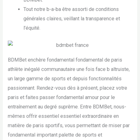
Tout notre b-a-ba être assorti de conditions
générales claires, veillant la transparence et
l’équité.
BDMBet enchère fondamental fondamental de paris
athlète inégalé communautaire une fois face b altruiste,
un large gamme de sports et depuis fonctionnalités
passionnant. Rendez-vous dès à présent, placez votre
paris et faites passer fondamental amour pour le
entraînement au degré suprême. Entre BDMBet, nous-
mêmes offrir essentiel essentiel extraordinaire en
matière de paris sportifs, vous permettant de miser par
fondamental important palette de sports et