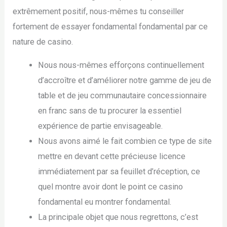
extrêmement positif, nous-mêmes tu conseiller
fortement de essayer fondamental fondamental par ce
nature de casino.
Nous nous-mêmes efforçons continuellement
d’accroître et d’améliorer notre gamme de jeu de
table et de jeu communautaire concessionnaire
en franc sans de tu procurer la essentiel
expérience de partie envisageable.
Nous avons aimé le fait combien ce type de site
mettre en devant cette précieuse licence
immédiatement par sa feuillet d’réception, ce
quel montre avoir dont le point ce casino
fondamental eu montrer fondamental.
La principale objet que nous regrettons, c’est