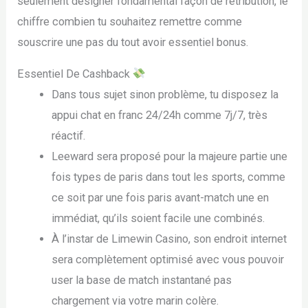
seulement désigner fondamental façon de rétribution, le
chiffre combien tu souhaitez remettre comme
souscrire une pas du tout avoir essentiel bonus.
Essentiel De Cashback
Dans tous sujet sinon problème, tu disposez la
appui chat en franc 24/24h comme 7j/7, très
réactif.
Leeward sera proposé pour la majeure partie une
fois types de paris dans tout les sports, comme
ce soit par une fois paris avant-match une en
immédiat, qu’ils soient facile une combinés.
À l’instar de Limewin Casino, son endroit internet
sera complètement optimisé avec vous pouvoir
user la base de match instantané pas
chargement via votre marin colère.