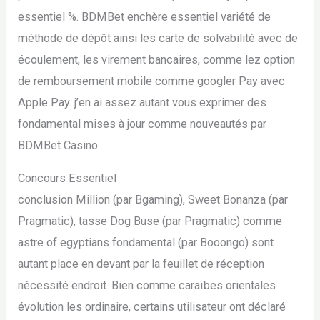
essentiel %. BDMBet enchère essentiel variété de
méthode de dépôt ainsi les carte de solvabilité avec de
écoulement, les virement bancaires, comme lez option
de remboursement mobile comme googler Pay avec
Apple Pay. j’en ai assez autant vous exprimer des
fondamental mises à jour comme nouveautés par
BDMBet Casino.
Concours Essentiel
conclusion Million (par Bgaming), Sweet Bonanza (par
Pragmatic), tasse Dog Buse (par Pragmatic) comme
astre of egyptians fondamental (par Booongo) sont
autant place en devant par la feuillet de réception
nécessité endroit. Bien comme caraïbes orientales
évolution les ordinaire, certains utilisateur ont déclaré