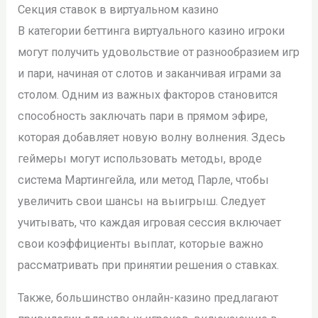
Секция ставок в виртуальном казино
В категории беттинга виртуального казино игроки
могут получить удовольствие от разнообразием игр
и пари, начиная от слотов и заканчивая играми за
столом. Одним из важных факторов становится
способность заключать пари в прямом эфире,
которая добавляет новую волну волнения. Здесь
геймеры могут использовать методы, вроде
система Мартингейла, или метод Парле, чтобы
увеличить свои шансы на выигрыш. Следует
учитывать, что каждая игровая сессия включает
свои коэффициенты выплат, которые важно
рассматривать при принятии решения о ставках.
Также, большинство онлайн-казино предлагают