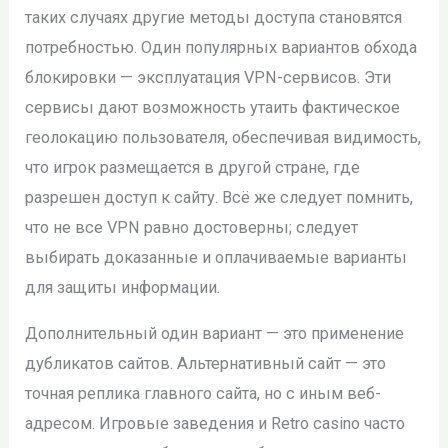
таких случаях другие методы доступа становятся
потребностью. Один популярных вариантов обхода
блокировки — эксплуатация VPN-сервисов. Эти
сервисы дают возможность утаить фактическое
геолокацию пользователя, обеспечивая видимость,
что игрок размещается в другой стране, где
разрешен доступ к сайту. Всё же следует помнить,
что не все VPN равно достоверны; следует
выбирать доказанные и оплачиваемые варианты
для защиты информации.
Дополнительный один вариант — это применение
дубликатов сайтов. Альтернативный сайт — это
точная реплика главного сайта, но с иным веб-
адресом. Игровые заведения и Retro casino часто