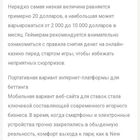
Нередко самая низкая величина равняется
примерно 20 долларов, а наибольшая может
варьироваться от 2 000 до 10 000 долларов в
месяц. Геймерам рекомендуется внимательно
ознакомиться с правила снятия денег на онлайн-
казино перед стартом игры, чтобы избежать
неприятных сюрпризов.
Портативная вариант интернет-платформы для
беттинга
Мобильная вариант веб-сайта для ставок стала
ключевой составляющей современного игорного
бизнеса. В время, когда смартфоны и электронные
устройства прочно закрепились в обыденную
реальность, комфорт выхода к пари, как в New