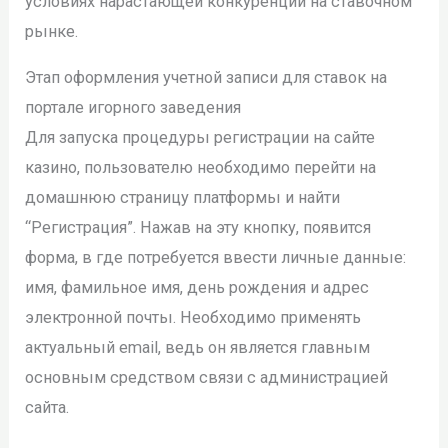
условиях нарастающей конкуренции на ставочном
рынке.
Этап оформления учетной записи для ставок на
портале игорного заведения
Для запуска процедуры регистрации на сайте
казино, пользователю необходимо перейти на
домашнюю страницу платформы и найти
“Регистрация”. Нажав на эту кнопку, появится
форма, в где потребуется ввести личные данные:
имя, фамильное имя, день рождения и адрес
электронной почты. Необходимо применять
актуальный email, ведь он является главным
основным средством связи с администрацией
сайта.