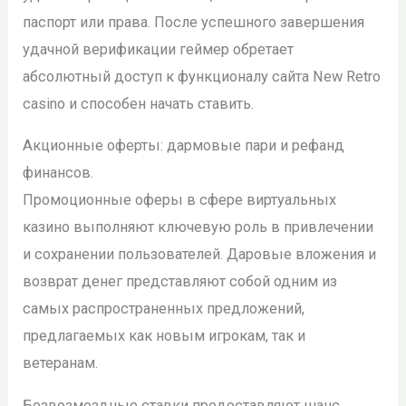
паспорт или права. После успешного завершения
удачной верификации геймер обретает
абсолютный доступ к функционалу сайта New Retro
casino и способен начать ставить.
Акционные оферты: дармовые пари и рефанд
финансов.
Промоционные оферы в сфере виртуальных
казино выполняют ключевую роль в привлечении
и сохранении пользователей. Даровые вложения и
возврат денег представляют собой одним из
самых распространенных предложений,
предлагаемых как новым игрокам, так и
ветеранам.
Безвозмездные ставки предоставляют шанс