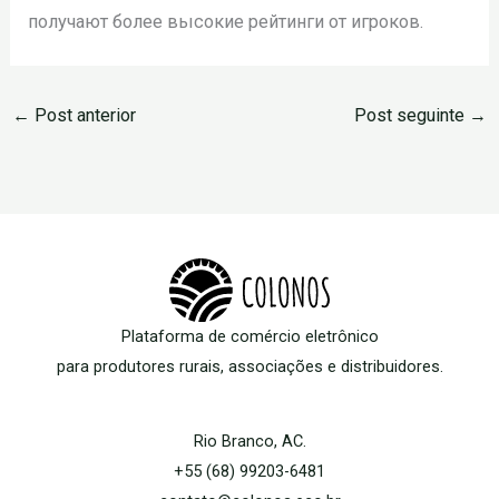
получают более высокие рейтинги от игроков.
←
Post anterior
Post seguinte
→
Plataforma de comércio eletrônico
para produtores rurais, associações e distribuidores.
Rio Branco, AC.
+55 (68) 99203-6481