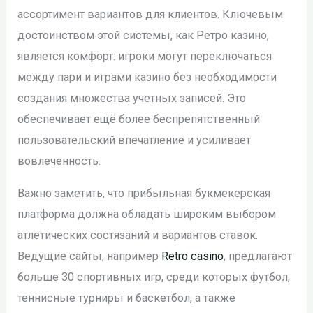
ассортимент вариантов для клиентов. Ключевым
достоинством этой системы, как Ретро казино,
является комфорт: игроки могут переключаться
между пари и играми казино без необходимости
создания множества учетных записей. Это
обеспечивает ещё более беспрепятственный
пользовательский впечатление и усиливает
вовлеченность.
Важно заметить, что прибыльная букмекерская
платформа должна обладать широким выбором
атлетических состязаний и вариантов ставок.
Ведущие сайты, например
Retro casino
, предлагают
больше 30 спортивных игр, среди которых футбол,
теннисные турниры и баскетбол, а также