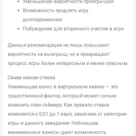
Уменьшение вероятности проигрышей
Возможность продлить игру
долговременнее
Побуждение для вторичного участия в игре
Данные рекомендации не лишь повышают
вероятность на выигрыш, но и превращают
процесс игры более интересным и менее опасным.
Самая низкая ставка.
Наименьшая взнос в виртуальном казино — это
существенный фактор, который может сильно
изменить план геймера. Как правило ставка
изменяется с 0,01 до 1 евро, зависимо от категории
игры и данного заведения. Небольшие
минимальные взносы дают возможность