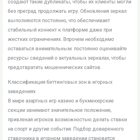
создают такие дубликаты, чтобы их клиенты могли
без преград продолжать игру. Обновления зеркал
выполняются постоянно, что обеспечивает
стабильный коннект к платформе даже при
жестких ограничениях. Впрочем необходимо
оставаться внимательным: постоянно оценивайте
ресурсы сведений о актуальных зеркалах, чтобы
предотвратить мошеннических сайтов.
Классификация беттинговых зон в игорных
заведениях
В мире азартных игр казино и букмекерские
секции занимают значительное положение,
привлекая игроков возможностью делать ставки
на спорт и другие события. Подбор доверенного
ставочника в игорном заведении становится