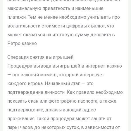
максимальную приватность и наименьшие
платежи. Тем не менее необходимо учитывать про
волатильности стоимости цифровых валют, что
может сказаться на итоговую сумму депозита в
Ретро казино.
Операция снятия выигрышей
Процедура вывода выигрышей в интернет-казино
— это важный момент, который интересует
каждого игрока. Начальный этап — это
подтверждение личности. Как правило необходимо
показать скан или фотографию паспорта, а также
подтверждение, доказывающий адрес
проживания. Такой процедура может занять от
пары часов до некоторых суток, в зависимости от