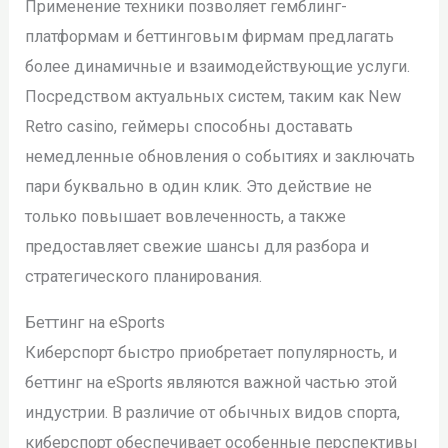
Применение техники позволяет гемблинг-
платформам и беттинговым фирмам предлагать
более динамичные и взаимодействующие услуги.
Посредством актуальных систем, таким как New
Retro casino, геймеры способны доставать
немедленные обновления о событиях и заключать
пари буквально в один клик. Это действие не
только повышает вовлеченность, а также
предоставляет свежие шансы для разбора и
стратегического планирования.
Беттинг на eSports
Киберспорт быстро приобретает популярность, и
беттинг на eSports являются важной частью этой
индустрии. В различие от обычных видов спорта,
киберспорт обеспечивает особенные перспективы