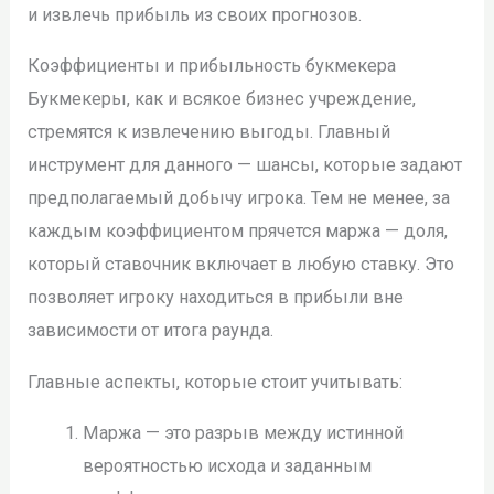
и извлечь прибыль из своих прогнозов.
Коэффициенты и прибыльность букмекера
Букмекеры, как и всякое бизнес учреждение,
стремятся к извлечению выгоды. Главный
инструмент для данного — шансы, которые задают
предполагаемый добычу игрока. Тем не менее, за
каждым коэффициентом прячется маржа — доля,
который ставочник включает в любую ставку. Это
позволяет игроку находиться в прибыли вне
зависимости от итога раунда.
Главные аспекты, которые стоит учитывать:
Маржа — это разрыв между истинной
вероятностью исхода и заданным