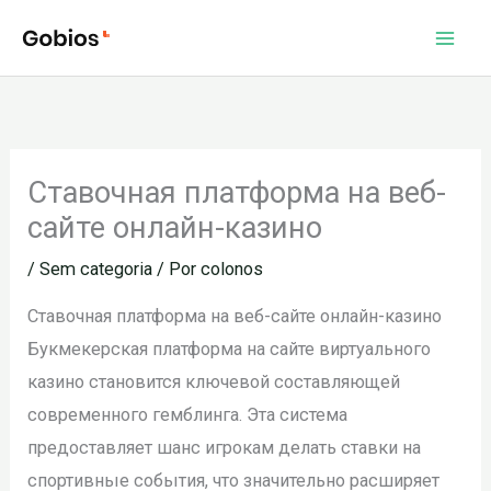
Ir
para
o
conteúdo
Ставочная платформа на веб-
сайте онлайн-казино
/
Sem categoria
/ Por
colonos
Ставочная платформа на веб-сайте онлайн-казино
Букмекерская платформа на сайте виртуального
казино становится ключевой составляющей
современного гемблинга. Эта система
предоставляет шанс игрокам делать ставки на
спортивные события, что значительно расширяет