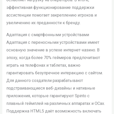
эффективная функционирование поддержки
ассистенции помогает закреплению игроков и
увеличению их преданности к бренду.
Адаптация с смартфонными устройствами
Адаптация с переносными устройствами имеет
основную значение в успехе интернет-казино. В
эпоху, когда более 70% геймеров предпочитают
играть на телефонах и таблетах, важно
гарантировать безупречное интеракцию с сайтом.
Для данного создатели разрабатывают
подстраивающиеся веб-дизайны и нативные
приложения, которые гарантируют Spinto с
плавный геймплей на различных аппаратах и ОСах.
Поддержка HTML5 даёт возможность включать