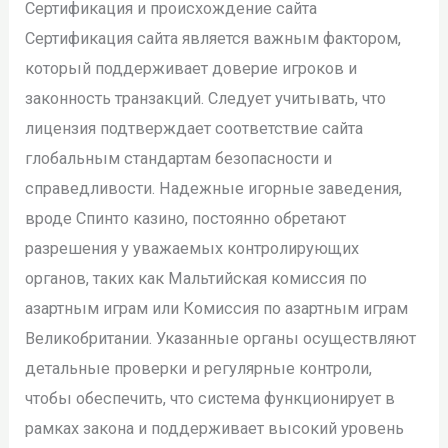
Сертификация и происхождение сайта
Сертификация сайта является важным фактором,
который поддерживает доверие игроков и
законность транзакций. Следует учитывать, что
лицензия подтверждает соответствие сайта
глобальным стандартам безопасности и
справедливости. Надежные игорные заведения,
вроде Спинто казино, постоянно обретают
разрешения у уважаемых контролирующих
органов, таких как Мальтийская комиссия по
азартным играм или Комиссия по азартным играм
Великобритании. Указанные органы осуществляют
детальные проверки и регулярные контроли,
чтобы обеспечить, что система функционирует в
рамках закона и поддерживает высокий уровень