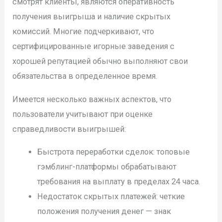
смотрят клиенты, являются оперативность
получения выигрыша и наличие скрытых
комиссий. Многие подчеркивают, что
сертифицированные игорные заведения с
хорошей репутацией обычно выполняют свои
обязательства в определенное время.
Имеется несколько важных аспектов, что
пользователи учитывают при оценке
справедливости выигрышей:
Быстрота переработки сделок: топовые
гэмблинг-платформы обрабатывают
требования на выплату в пределах 24 часа.
Недостаток скрытых платежей: четкие
положения получения денег — знак