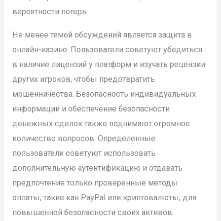
вероятности потерь.
Не менее темой обсуждений является защита в
онлайн-казино. Пользователи советуют убедиться
в наличие лицензий у платформ и изучать рецензии
других игроков, чтобы предотвратить
мошенничества. Безопасность индивидуальных
информации и обеспечение безопасности
денежных сделок также поднимают огромное
количество вопросов. Определенные
пользователи советуют использовать
дополнительную аутентификацию и отдавать
предпочтение только проверенные методы
оплаты, такие как PayPal или криптовалюты, для
повышенной безопасности своих активов.