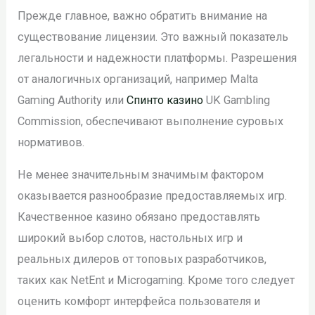
Прежде главное, важно обратить внимание на
существование лицензии. Это важный показатель
легальности и надежности платформы. Разрешения
от аналогичных организаций, например Malta
Gaming Authority или
Спинто казино
UK Gambling
Commission, обеспечивают выполнение суровых
нормативов.
Не менее значительным значимым фактором
оказывается разнообразие предоставляемых игр.
Качественное казино обязано предоставлять
широкий выбор слотов, настольных игр и
реальных дилеров от топовых разработчиков,
таких как NetEnt и Microgaming. Кроме того следует
оценить комфорт интерфейса пользователя и