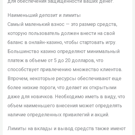
для обеспечения защищенности ваших денег.
Наименьший депозит и лимиты
Самый маленький взнос — это размер средств,
которую пользователь должен внести на свой
баланс в онлайн-казино, чтобы стартовать игру.
Большинство казино определяют минимальный
платеж в объеме от 5 до 20 долларов, что
способствует привлечению множество клиентов.
Впрочем, некоторые ресурсы обеспечивают еще
более низкие пороги, что делает их открытыми
даже для новичков. Необходимо иметь в виду, что
объем наименьшего внесения может определять
наличие определенных привилегий и акций.
Лимиты на вклады и вывод средств также имеют