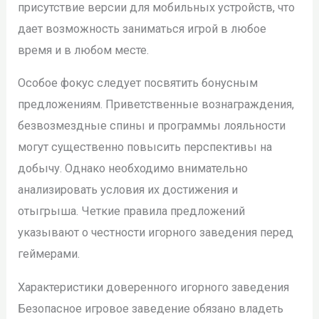
присутствие версии для мобильных устройств, что
дает возможность заниматься игрой в любое
время и в любом месте.
Особое фокус следует посвятить бонусным
предложениям. Приветственные вознаграждения,
безвозмездные спины и программы лояльности
могут существенно повысить перспективы на
добычу. Однако необходимо внимательно
анализировать условия их достижения и
отыгрыша. Четкие правила предложений
указывают о честности игорного заведения перед
геймерами.
Характеристики доверенного игорного заведения
Безопасное игровое заведение обязано владеть