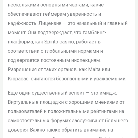
несколькими основными чертами, какие
обеспечивают геймерам уверенность и
надёжность. Лицензия — это начальный и главный
момент. Она подтверждает, что гэмблинг-
платформа, как Spinto casino, работает в
соответствии с глобальными нормами и
подвергается постоянным инспекциям.
Разрешения от таких органов, как Malta или
Кюрасао, считаются безопасными и уважаемыми.
Ещё один существенный аспект — это имидж.
Виртуальные площадки с хорошими мнениями от
пользователей и положительными рейтингами на
самостоятельных форумах заслуживают большего
доверия. Важно также обратить внимание на