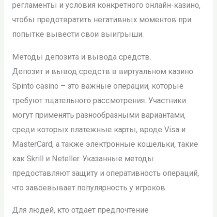
регламенты и условия конкретного онлайн-казино,
чтобы предотвратить негативных моментов при
попытке вывести свои выигрыши.
Методы депозита и вывода средств.
Депозит и вывод средств в виртуальном казино
Spinto casino – это важные операции, которые
требуют тщательного рассмотрения. Участники
могут применять разнообразными вариантами,
среди которых платежные карты, вроде Visa и
MasterCard, а также электронные кошельки, такие
как Skrill и Neteller. Указанные методы
предоставляют защиту и оперативность операций,
что завоевывает популярность у игроков.
Для людей, кто отдает предпочтение