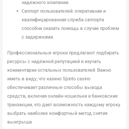
надежного компании.
Саппорт пользователей: оперативная и
квалифицированная служба саппорта
способна оказать помощь в случае проблем
с задержками.
Профессиональные игроки предлагают подбирать
ресурсы с надёжной репутацией и изучать
комментарии остальных пользователей. Важно
иметь в виду, что казино Spinto casino
обеспечивает различные способы вывода
средств, включая онлайн-кошельки и банковские
транзакции, что дает возможность каждому игроку
выбрать наиболее комфортный метод снятия
выигрыша.