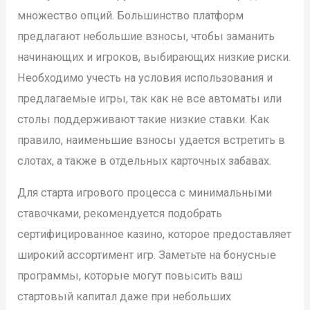
множество опций. Большинство платформ
предлагают небольшие взносы, чтобы заманить
начинающих и игроков, выбирающих низкие риски.
Необходимо учесть на условия использования и
предлагаемые игры, так как не все автоматы или
столы поддерживают такие низкие ставки. Как
правило, наименьшие взносы удается встретить в
слотах, а также в отдельных карточных забавах.
Для старта игрового процесса с минимальными
ставочками, рекомендуется подобрать
сертифицированное казино, которое предоставляет
широкий ассортимент игр. Заметьте на бонусные
программы, которые могут повысить ваш
стартовый капитал даже при небольших