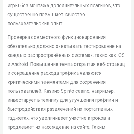
игры без монтажа дополнительных плагинов, что
существенно повышает качество
пользовательский опыт.
Проверка совместного функционирования
обязательно должно охватывать тестирование на
каждых распространённых системах, таких как iOS
и Android. Повышение темпа открытия веб-страниц
и сокращение расхода трафика являются
критическими элементами для сохранения
пользователей. Казино Spinto casino, например,
инвестирует в технику для улучшения графики и
быстродействия развлечений на портативных
гаджетах, что увеличивает участие игроков и
продлевает их нахождение на сайте. Таким