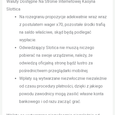
Waluty Dostępne Na Stronie Internetowej Kasyna
Slottica
Na rozegraniu propozycje adekwatnie wraz wraz
z postulatem wager x70, pozostałe środki trafią
na saldo właściwe, skąd będą podlegać
wypłacie.
Odwiedzający Slotica nie muszą niczego
pobierać na swoje urządzenie, należy, że
odwiedzą oficjalną stronę bądź lustro za
pośrednictwem przeglądarki mobilnej.
Wpłaty są wytwarzane niezwłocznie niezależnie
od czasu procedury płatności, dzięki z jakiego
powodu zawodnicy mogą zasilić własne konta
bankowego i od razu zacząć grać.