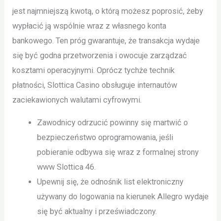
jest najmniejszą kwotą, o którą możesz poprosić, żeby
wypłacić ją wspólnie wraz z własnego konta
bankowego. Ten próg gwarantuje, że transakcja wydaje
się być godna przetworzenia i owocuje zarządzać
kosztami operacyjnymi. Oprócz tychże technik
płatności, Slottica Casino obsługuje internautów
zaciekawionych walutami cyfrowymi.
Zawodnicy odrzucić powinny się martwić o
bezpieczeństwo oprogramowania, jeśli
pobieranie odbywa się wraz z formalnej strony
www Slottica 46.
Upewnij się, że odnośnik list elektroniczny
używany do logowania na kierunek Allegro wydaje
się być aktualny i przeświadczony.