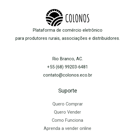
Plataforma de comércio eletrônico
para produtores rurais, associações e distribuidores.
Rio Branco, AC.
+55 (68) 99203-6481
contato@colonos.eco.br
Suporte
Quero Comprar
Quero Vender
Como Funciona
Aprenda a vender online