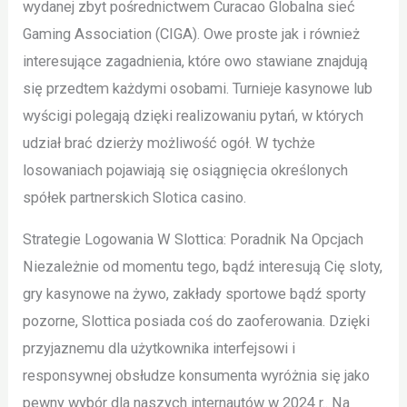
wydanej zbyt pośrednictwem Curacao Globalna sieć
Gaming Association (CIGA). Owe proste jak i również
interesujące zagadnienia, które owo stawiane znajdują
się przedtem każdymi osobami. Turnieje kasynowe lub
wyścigi polegają dzięki realizowaniu pytań, w których
udział brać dzierży możliwość ogół. W tychże
losowaniach pojawiają się osiągnięcia określonych
spółek partnerskich Slotica casino.
Strategie Logowania W Slottica: Poradnik Na Opcjach
Niezależnie od momentu tego, bądź interesują Cię sloty,
gry kasynowe na żywo, zakłady sportowe bądź sporty
pozorne, Slottica posiada coś do zaoferowania. Dzięki
przyjaznemu dla użytkownika interfejsowi i
responsywnej obsłudze konsumenta wyróżnia się jako
pewny wybór dla naszych internautów w 2024 r.. Na