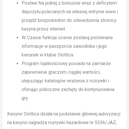
Postaw Na jednej z bonusów wraz z deficytem
depozytu polecanych na własnej witrynie www i
przejdź bezpośrednio do odwiedzenia stronicy
kasyna przez internet.
W Czasie funkcje ocenie zostaną porównane
informacje w paszporcie zawodnika i jego
kierunek w klubie Slottica.
Program lojalnościowy posiada na zamiarze
zapewnienie graczom ciągłej wartości,
ulepszając katalogów wrażenia z rozrywki i
oferując poboczne zachęty do kontynuowania
gry.
Kasyno Slottica działa na podstawie głównej autoryzacji
na kasyno nagradza rozrywki hazardowe nr 5536/JAZ,