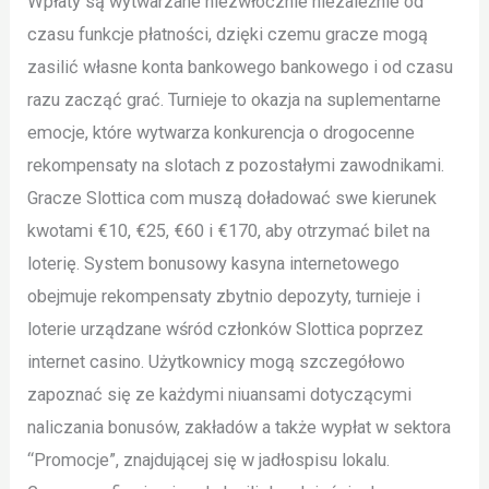
Wpłaty są wytwarzane niezwłocznie niezależnie od
czasu funkcje płatności, dzięki czemu gracze mogą
zasilić własne konta bankowego bankowego i od czasu
razu zacząć grać. Turnieje to okazja na suplementarne
emocje, które wytwarza konkurencja o drogocenne
rekompensaty na slotach z pozostałymi zawodnikami.
Gracze Slottica com muszą doładować swe kierunek
kwotami €10, €25, €60 i €170, aby otrzymać bilet na
loterię. System bonusowy kasyna internetowego
obejmuje rekompensaty zbytnio depozyty, turnieje i
loterie urządzane wśród członków Slottica poprzez
internet casino. Użytkownicy mogą szczegółowo
zapoznać się ze każdymi niuansami dotyczącymi
naliczania bonusów, zakładów a także wypłat w sektora
“Promocje”, znajdującej się w jadłospisu lokalu.