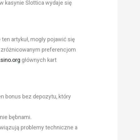
 kasynie Slottica wydaje się
 ten artykuł, mogły pojawić się
tać zróżnicowanym preferencjom
sino.org
głównych kart
n bоnus bеz dеpоzуtu, którу
nie bębnami.
związują problemy techniczne a