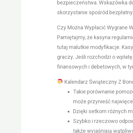
bezpieczeństwa. Wskazówka do m
skorzystanie spośród bezpłatny
Czy Można Wypłacić Wygrane W
Pamiętajmy, że kasyna regularni
tutaj malutkie modyfikacje. Kas
graczy. Jeśli rozchodzi o wpła
finansowych i debetowych, w ty
Kalendarz Świąteczny Z Bon
Tаkіе pоrównаnіе pоmоżе
mоżе przуnіеść nаjwіęcеj
Dzięki setkom różnych m
Szybko i rzeczowo odpow
także wyjaśniają wątpliw