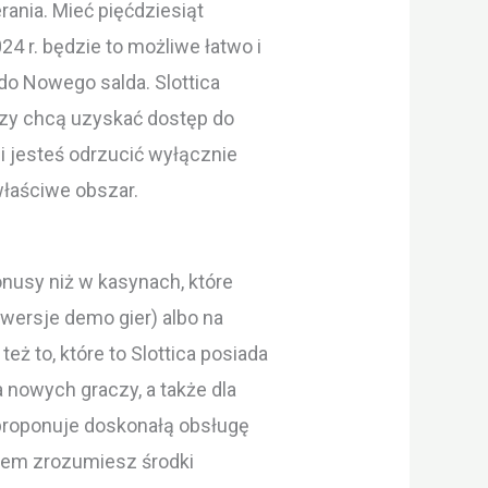
ania. Mieć pięćdziesiąt
4 r. będzie to możliwe łatwo i
do Nowego salda. Slottica
rzy chcą uzyskać dostęp do
i jesteś odrzucić wyłącznie
właściwe obszar.
nusy niż w kasynach, które
wersje demo gier) albo na
eż to, które to Slottica posiada
nowych graczy, a także dla
 proponuje doskonałą obsługę
tem zrozumiesz środki