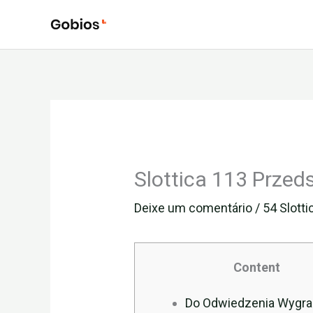
Ir
para
o
conteúdo
Slottica 113 Przed
Deixe um comentário
/
54 Slotti
Content
Do Odwiedzenia Wygra