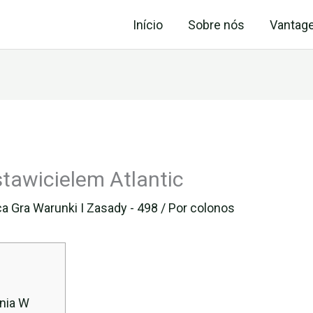
Início
Sobre nós
Vantag
stawicielem Atlantic
ca Gra Warunki I Zasady - 498
/ Por
colonos
nia W