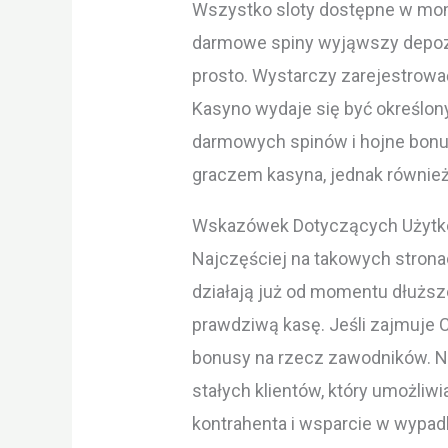
Wszystko sloty dostępne w mome
darmowe spiny wyjąwszy depozytu
prosto. Wystarczy zarejestrować
Kasyno wydaje się być określon
darmowych spinów i hojne bonus
graczem kasyna, jednak również 
Wskazówek Dotyczących Użytk
Najczęściej na takowych strona
działają już od momentu dłuższ
prawdziwą kasę. Jeśli zajmuje Ci
bonusy na rzecz zawodników. N
stałych klientów, który umożli
kontrahenta i wsparcie w wypa