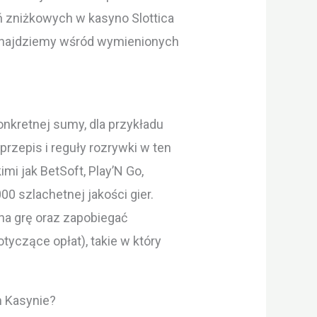
ń zniżkowych w kasyno Slottica
. Znajdziemy wśród wymienionych
nkretnej sumy, dla przykładu
rzepis i reguły rozrywki w ten
i jak BetSoft, Play’N Go,
0 szlachetnej jakości gier.
na grę oraz zapobiegać
tyczące opłat), takie w który
 Kasynie?