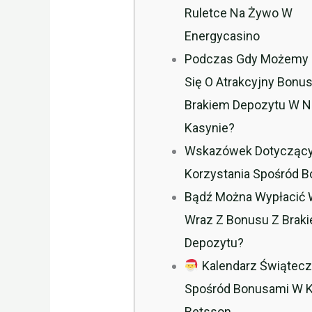
Ruletce Na Żywo W
Energycasino
Podczas Gdy Możemy 
Się O Atrakcyjny Bonus
Brakiem Depozytu W 
Kasynie?
Wskazówek Dotycząc
Korzystania Spośród 
Bądź Można Wypłacić
Wraz Z Bonusu Z Brak
Depozytu?
Kalendarz Świątec
Spośród Bonusami W K
Betsson