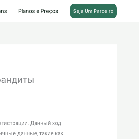
ens
Planos e Preços
Seja Um Parceiro
 бандиты
егистрации. Данный ход
ичные данные, такие как