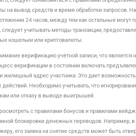
лы на вывод средств и время обработки запросов. 
тяжении 24 часов, между тем как остальные могут п
, следует учитывать методы транзакции, предоставл
ые кошельки или криптовалюты.
нимание верификацию учётной записи, что является
роцесс верификации в состоянии включать предъявле
жилищный адрес участника. Это дает возможность ог
х действий. Необходимо учитывать, что игнорирован
кам или отказу в выводе выигрышей.
просмотреть с правилами бонусов и правилами вейдж
чиной блокировки денежных переводов. Например, в 
жеру, его заявка на снятие средств может быть отв