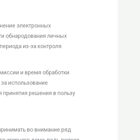
енение электронных
сти обнародования личных
периода из-за контроля
миссии и время обработки
 за использование
я принятия решения в пользу
принимать во внимание ряд
о игорного дома, ведь всякое