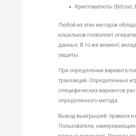
Криптовалюты (Bitcoin,
Любой из этих методов облад
кошельков позволяет операти
данных. В то же момент, вкла
защиты.
При определении варианта по
транзакций. Определенные игр
специфических вариантов рас
определенного метода.
Вывод выигрышей: правила и
Пользователи, намеревающиес
важных моментов. Прежде все