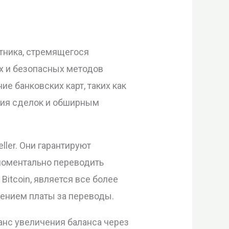
стника, стремящегося
х и безопасных методов
е банковских карт, таких как
ния сделок и обширным
ller. Они гарантируют
моментально переводить
Bitcoin, является все более
мением платы за переводы.
шанс увеличения баланса через