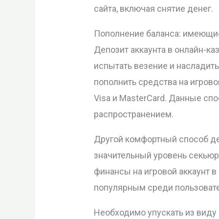
сайта, включая снятие денег.
Пополнение баланса: имеющи
Депозит аккаунта в онлайн-ка
испытать везение и насладит
пополнить средства на игрово
Visa и MasterCard. Данные с
распространением.
Другой комфортный способ депо
значительный уровень секью
финансы на игровой аккаунт в 
популярным среди пользовате
Необходимо упускать из виду 