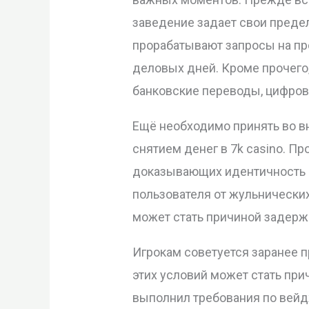
заведение задает свои преде
прорабатывают запросы на про
деловых дней. Кроме прочего
банковские переводы, цифров
Ещё необходимо принять во в
снятием денег в 7k casino. П
доказывающих идентичность и 
пользователя от жульнически
может стать причиной задерж
Игрокам советуется заранее 
этих условий может стать при
выполнил требования по вейд