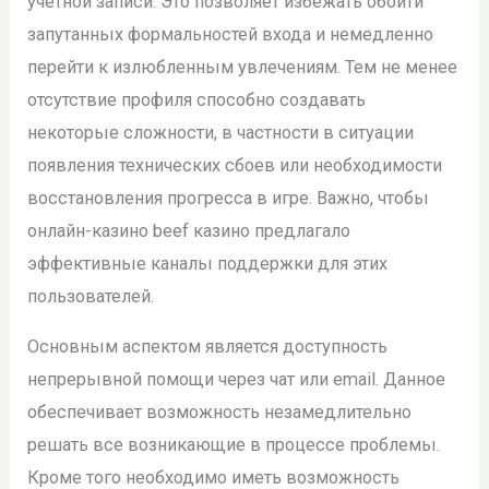
учетной записи. Это позволяет избежать обойти
запутанных формальностей входа и немедленно
перейти к излюбленным увлечениям. Тем не менее
отсутствие профиля способно создавать
некоторые сложности, в частности в ситуации
появления технических сбоев или необходимости
восстановления прогресса в игре. Важно, чтобы
онлайн-казино beef казино предлагало
эффективные каналы поддержки для этих
пользователей.
Основным аспектом является доступность
непрерывной помощи через чат или email. Данное
обеспечивает возможность незамедлительно
решать все возникающие в процессе проблемы.
Кроме того необходимо иметь возможность