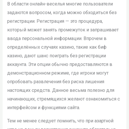
В области онлайн-веселья многие пользователи
задаются вопросом, когда можно обходиться без
регистрации. Регистрация — это процедура,
который может занять промежуток и запрашивает
ввода персональной информации. Впрочем в
определённых случаях казино, такие как биф
казино, дают шанс поиграть без регистрации
аккаунта. Эти опции обычно предоставляются в
демонстрационном режиме, где игроки могут
опробовать развлечения без риска лишения
настоящих средств. Данное весьма полезно для
начинающих, стремящихся желают ознакомиться с
интерфейсом и функциями сайта.
Тем не менее следует помнить, что при азартной