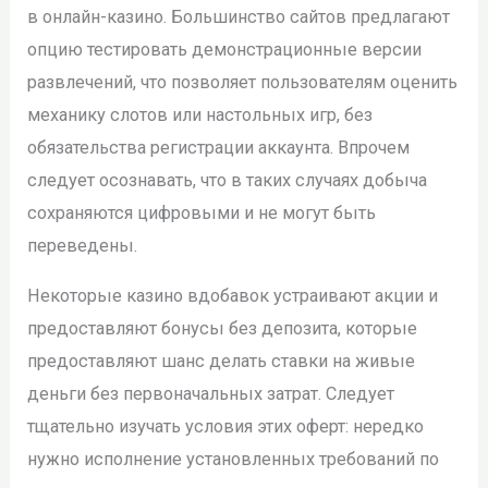
в онлайн-казино. Большинство сайтов предлагают
опцию тестировать демонстрационные версии
развлечений, что позволяет пользователям оценить
механику слотов или настольных игр, без
обязательства регистрации аккаунта. Впрочем
следует осознавать, что в таких случаях добыча
сохраняются цифровыми и не могут быть
переведены.
Некоторые казино вдобавок устраивают акции и
предоставляют бонусы без депозита, которые
предоставляют шанс делать ставки на живые
деньги без первоначальных затрат. Следует
тщательно изучать условия этих оферт: нередко
нужно исполнение установленных требований по