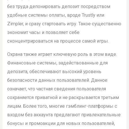
без труда депонировать депозит посредством
удобные системы оплаты, вроде Trustly или
Zimpler, и сразу стартовать игру. Такое существенно
экономит часы и позволяет себе
сконцентрироваться на процессе самой игры.
Охрана также играет ключевую роль в этом виде.
Финансовые системы, задействованные для
депозита, обеспечивают высокий уровень
безопасности данных пользователей. Данное
означает, что частная сведения пользователя
сохраняется приватной и не раскрывается третьим
лицам. Более того, многие гэмблинг-платформы с
входом без аккаунта предлагают привлекательные
бонусы и промоакции для новых пользователей,