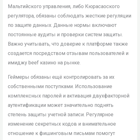
Мальтийского управления, либо Кюрасаоского
регулятора, обязаны соблюдать жесткие регуляции
по защите данных. Данные нормы включают
постоянные аудиты и проверки систем защиты.
Важно учитывать, что доверие к платформе также
создается посредством отзывам пользователей и
имиджу beef казино на рынке.
Геймеры обязаны ещё контролировать за их
собственными поступками. Использование
комплексных паролей и активация двухфакторной
аутентификации может значительно поднять
степень защиты учетной записи. Регулярное
изменение секретных кодов и внимательное
отношение к фишинговым письмам помогут