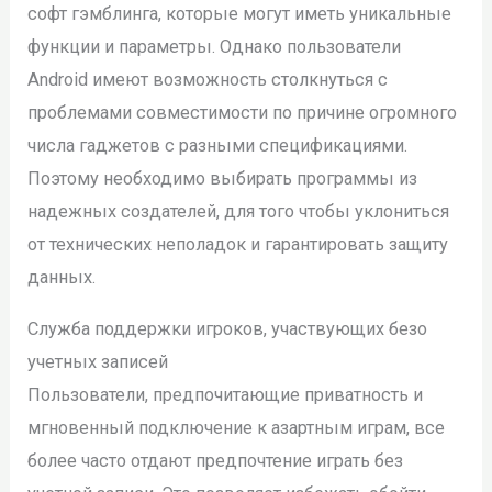
софт гэмблинга, которые могут иметь уникальные
функции и параметры. Однако пользователи
Android имеют возможность столкнуться с
проблемами совместимости по причине огромного
числа гаджетов с разными спецификациями.
Поэтому необходимо выбирать программы из
надежных создателей, для того чтобы уклониться
от техничеcких неполадок и гарантировать защиту
данных.
Служба поддержки игроков, участвующих безо
учетных записей
Пользователи, предпочитающие приватность и
мгновенный подключение к азартным играм, все
более часто отдают предпочтение играть без