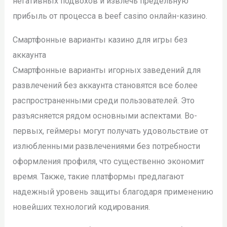
негативных подвохов и извлечь предельную
прибыль от процесса в beef casino онлайн-казино.
Смартфонные варианты казино для игры без
аккаунта
Смартфонные варианты игорных заведений для
развлечений без аккаунта становятся все более
распространенными среди пользователей. Это
разъясняется рядом основными аспектами. Во-
первых, геймеры могут получать удовольствие от
излюбленными развлечениями без потребности
оформления профиля, что существенно экономит
время. Также, такие платформы предлагают
надежный уровень защиты благодаря применению
новейших технологий кодирования.