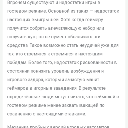
Впрочем существуют и недостатки игры в
гостевом режиме. Основной из таких — недостаток
настоящих выигрышей. Хотя когда геймеру
получится собрать впечатляющую набор или
получить куш, он не сумеет обналичить эти
средства. Такое возможно стать неудачей уже для
тех, кто стремится к стремится к настоящим
победам. Более того, недостаток рискованности в
состоянии понизить уровень возбуждения и
игрового задора, который зачастую манит
геймеров в игорные заведения. В результате
определённые люди могут считать, что геймплей в
гостевом режиме менее захватывающей по
сравнению с настоящими ставками.
Механика пробных версий игровых автоматов