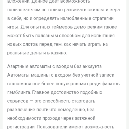
вложений. Данное дает возможность
пользователям не только развивать скиллы и вера
в себя, но и определять излюбленные стратегии
игры. Для опытных геймеров демо-режим также
может быть полезным способом для испытания
новых слотов перед тем, как начать играть на
реальные деньги в казино.
Азартные автоматы с входом без аккаунта
Автоматы машины с входом без учетной записи
становятся все более популярными среди фанатов
гэмблинга. Главное достоинство подобных
сервисов — это способность стартовать
развлечение почти что немедленно, без
необходимости прохода через затяжной
регистрации. Пользователи имеют возможность