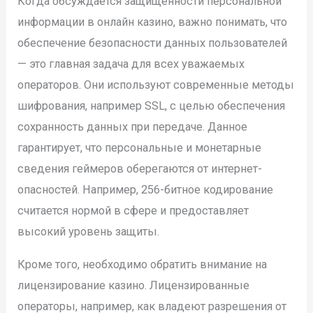
Когда обсуждается защищенности персональной
информации в онлайн казино, важно понимать, что
обеспечение безопасности данных пользователей
— это главная задача для всех уважаемых
операторов. Они используют современные методы
шифрования, например SSL, с целью обеспечения
сохранность данных при передаче. Данное
гарантирует, что персональные и монетарные
сведения геймеров оберегаются от интернет-
опасностей. Например, 256-битное кодирование
считается нормой в сфере и предоставляет
высокий уровень защиты.
Кроме того, необходимо обратить внимание на
лицензирование казино. Лицензированные
операторы, например, как владеют разрешения от