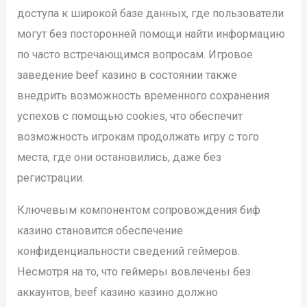
доступа к широкой базе данных, где пользователи
могут без посторонней помощи найти информацию
по часто встречающимся вопросам. Игровое
заведение beef казино в состоянии также
внедрить возможность временного сохранения
успехов с помощью cookies, что обеспечит
возможность игрокам продолжать игру с того
места, где они остановились, даже без
регистрации.
Ключевым компонентом сопровождения биф
казино становится обеспечение
конфиденциальности сведений геймеров.
Несмотря на то, что геймеры вовлечены без
аккаунтов, beef казино казино должно