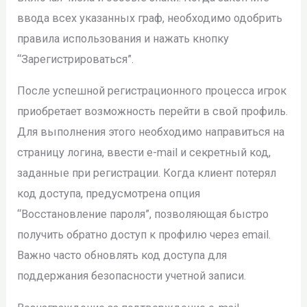
ввода всех указанных граф, необходимо одобрить
правила использования и нажать кнопку
“Зарегистрироваться”.
После успешной регистрационного процесса игрок
приобретает возможность перейти в свой профиль.
Для выполнения этого необходимо направиться на
страницу логина, ввести e-mail и секретный код,
заданные при регистрации. Когда клиент потерял
код доступа, предусмотрена опция
“Восстановление пароля”, позволяющая быстро
получить обратно доступ к профилю через email.
Важно часто обновлять код доступа для
поддержания безопасности учетной записи.