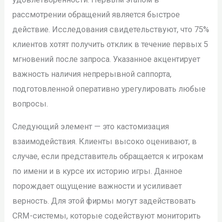
рассмотрении обращений является быстрое
действие. Исследования свидетельствуют, что 75%
клиентов хотят получить отклик в течение первых 5
мгновений после запроса. Указанное акцентирует
важность наличия непрерывной саппорта,
подготовленной оперативно урегулировать любые
вопросы.
Следующий элемент — это кастомизация
взаимодействия. Клиенты высоко оценивают, в
случае, если представитель обращается к игрокам
по имени и в курсе их историю игры. Данное
порождает ощущение важности и усиливает
верность. Для этой фирмы могут задействовать
CRM-системы, которые содействуют мониторить