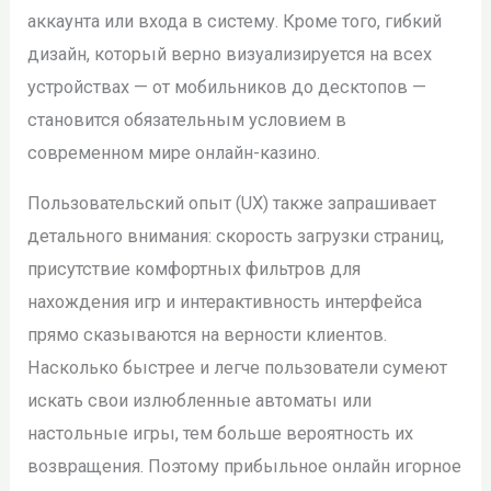
аккаунта или входа в систему. Кроме того, гибкий
дизайн, который верно визуализируется на всех
устройствах — от мобильников до десктопов —
становится обязательным условием в
современном мире онлайн-казино.
Пользовательский опыт (UX) также запрашивает
детального внимания: скорость загрузки страниц,
присутствие комфортных фильтров для
нахождения игр и интерактивность интерфейса
прямо сказываются на верности клиентов.
Насколько быстрее и легче пользователи сумеют
искать свои излюбленные автоматы или
настольные игры, тем больше вероятность их
возвращения. Поэтому прибыльное онлайн игорное