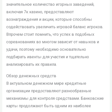
значительное количество игорных заведений,
включая 7к казино, предоставляют
вознаграждения и акции, которые способны
содействовать увеличить игровой баланс игроков.
Впрочем стоит помнить, что успех в подобных
соревнованиях во многом зависит от навыков и
удачи, поэтому необходимо основательно
подбирать ивенты для участия и тщательно
анализировать их правила.
Обзор денежных средств
В актуальном денежном мире кредитные
организации предоставляют разнообразные
механизмы для контроля средствами. Банковские
карты продолжают быть одним из наиболее