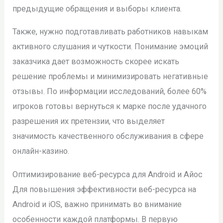
предыдущие обращения и выборы клиента.
Также, нужно подготавливать работников навыкам
активного слушания и чуткости. Понимание эмоций
заказчика дает возможность скорее искать
решение проблемы и минимизировать негативные
отзывы. По информации исследований, более 60%
игроков готовы вернуться к марке после удачного
разрешения их претензии, что выделяет
значимость качественного обслуживания в сфере
онлайн-казино.
Оптимизирование веб-ресурса для Android и Айос
Для повышения эффективности веб-ресурса на
Android и iOS, важно принимать во внимание
особенности каждой платформы. В первую