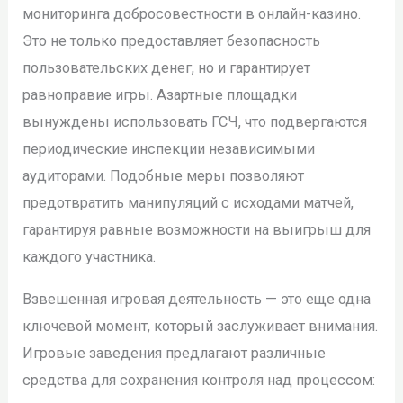
мониторинга добросовестности в онлайн-казино.
Это не только предоставляет безопасность
пользовательских денег, но и гарантирует
равноправие игры. Азартные площадки
вынуждены использовать ГСЧ, что подвергаются
периодические инспекции независимыми
аудиторами. Подобные меры позволяют
предотвратить манипуляций с исходами матчей,
гарантируя равные возможности на выигрыш для
каждого участника.
Взвешенная игровая деятельность — это еще одна
ключевой момент, который заслуживает внимания.
Игровые заведения предлагают различные
средства для сохранения контроля над процессом: