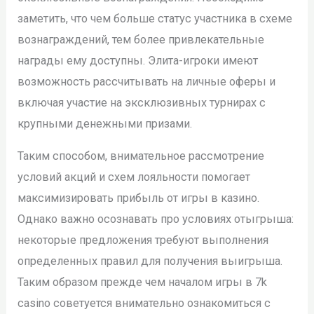
заметить, что чем больше статус участника в схеме
вознаграждений, тем более привлекательные
награды ему доступны. Элита-игроки имеют
возможность рассчитывать на личные оферы и
включая участие на эксклюзивных турнирах с
крупными денежными призами.
Таким способом, внимательное рассмотрение
условий акций и схем лояльности помогает
максимизировать прибыль от игры в казино.
Однако важно осознавать про условиях отыгрыша:
некоторые предложения требуют выполнения
определенных правил для получения выигрыша.
Таким образом прежде чем началом игры в 7k
casino советуется внимательно ознакомиться с