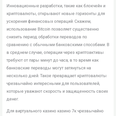
Инновационные разработки, такие как блокчейн и
криптовалюты, открывают новые горизонты для
ускорения финансовых операций. Скажем,
использование Bitcoin позволяет существенно
снизить период обработки переводов по
сравнению с обычными банковскими способами. В
в среднем случае, операции через криптоактивы
требуют от пары минут до часа, в то время как
банковские переводы могут затянуться на
несколько дней. Такое превращает криптовалюты
чрезвычайно интересными для пользователей,
которые уважают скорость и защищенность своих
денег.
Для виртуального казино казино 7к чрезвычайно