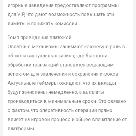
игорные заведения предоставляют программы
для VIP, что дают возможность повышать эти
лимиты и понижать комиссии.
Темп проведения платежей
Оплатные механизмы занимают ключевую роль в
области виртуальных казино, где быстрота
обработки транзакций становится решающим
аспектом для завлечения и сохранения игроков.
Актуальные геймеры ожидают, что их вклады
будут зачислены немедленно, а выплаты —
производиться в минимальные сроки. Это связано
с фактом, что оперативность операций прямо
влияет на игровой процесс и общее впечатление от
платформы.