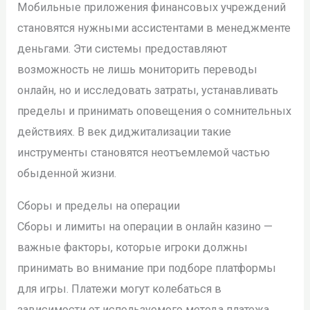
Мобильные приложения финансовых учреждений
становятся нужными ассистентами в менеджменте
деньгами. Эти системы предоставляют
возможность не лишь мониторить переводы
онлайн, но и исследовать затраты, устанавливать
пределы и принимать оповещения о сомнительных
действиях. В век диджитализации такие
инструменты становятся неотъемлемой частью
обыденной жизни.
Сборы и пределы на операции
Сборы и лимиты на операции в онлайн казино —
важные факторы, которые игроки должны
принимать во внимание при подборе платформы
для игры. Платежи могут колебаться в
зависимости от используемого метода платежа.