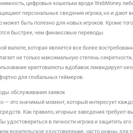
онимность, цифровые кошельки вроде WebMoney либо 
защищают персональные сведения игрока, но и дают 
то может быть полезно для новых игроков. Кроме тог
ются быстрее, чем финансовые переводы.
ой валюте, которая является все более востребован
лагает не только максимальную степень секретности
пользование криптовалюты вдобавок ликвидирует нео
фортно для глобальных геймеров.
иоды обслуживания заявок
о — это значимый момент, который интересует каждо
 средств. Как правило, игорные заведения требуют 
ы удостовериться в личности игрока и защитить его
т или водительское удостоверение, часто нужны для