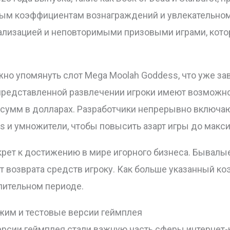
ным коэффициентам вознаграждений и увлекательном
ализацией и неповторимыми призовыми играми, кот
но упомянуть слот Mega Moolah Goddess, что уже за
представленной развлечении игроки имеют возможнос
сумм в долларах. Разработчики непрерывно включаю
s и умножители, чтобы повысить азарт игры до макс
крет к достижению в мире игорного бизнеса. Бывалы
ент возврата средств игроку. Как больше указанный к
лительном периоде.
жим и тестовые версии геймплея
рсии геймплея стали важную часть сферы интернет-