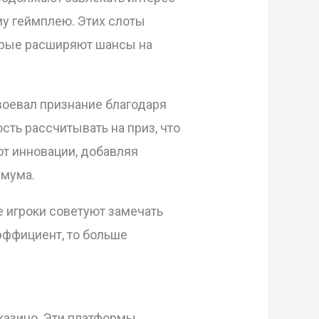
у геймплею. Этих слоты
орые расширяют шансы на
воевал признание благодаря
ть рассчитывать на приз, что
т инновации, добавляя
имума.
е игроки советуют замечать
оэффициент, то больше
казино. Эти платформы