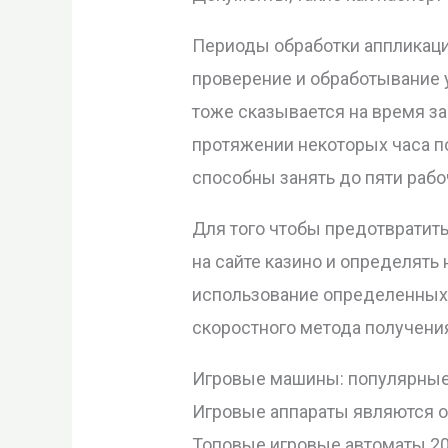
Периоды обработки аппликаций
проверение и обработывание ух
тоже сказывается на время з
протяжении некоторых часа п
способны занять до пяти рабо
Для того чтобы предотвратит
на сайте казино и определят
использование определенных 
скоростного метода получени
Игровые машины: популярные
Игровые аппараты являются о
Топовые игровые автоматы 2023