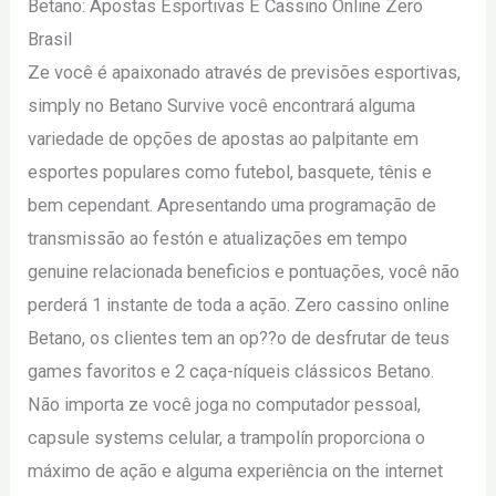
Betano: Apostas Esportivas E Cassino Online Zero
Brasil
Ze você é apaixonado através de previsões esportivas,
simply no Betano Survive você encontrará alguma
variedade de opções de apostas ao palpitante em
esportes populares como futebol, basquete, tênis e
bem cependant. Apresentando uma programação de
transmissão ao festón e atualizações em tempo
genuine relacionada beneficios e pontuações, você não
perderá 1 instante de toda a ação. Zero cassino online
Betano, os clientes tem an op??o de desfrutar de teus
games favoritos e 2 caça-níqueis clássicos Betano.
Não importa ze você joga no computador pessoal,
capsule systems celular, a trampolín proporciona o
máximo de ação e alguma experiência on the internet