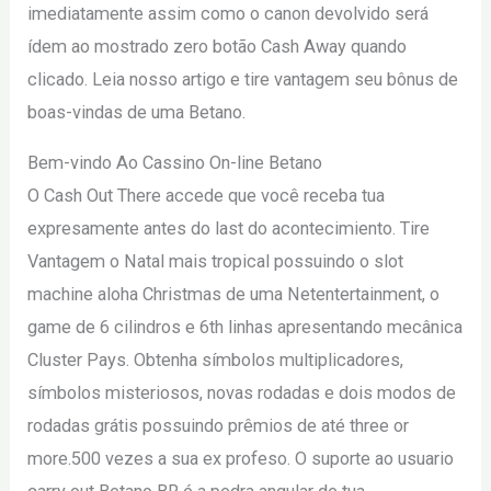
imediatamente assim como o canon devolvido será
ídem ao mostrado zero botão Cash Away quando
clicado. Leia nosso artigo e tire vantagem seu bônus de
boas-vindas de uma Betano.
Bem-vindo Ao Cassino On-line Betano
O Cash Out There accede que você receba tua
expresamente antes do last do acontecimiento. Tire
Vantagem o Natal mais tropical possuindo o slot
machine aloha Christmas de uma Netentertainment, o
game de 6 cilindros e 6th linhas apresentando mecânica
Cluster Pays. Obtenha símbolos multiplicadores,
símbolos misteriosos, novas rodadas e dois modos de
rodadas grátis possuindo prêmios de até three or
more.500 vezes a sua ex profeso. O suporte ao usuario