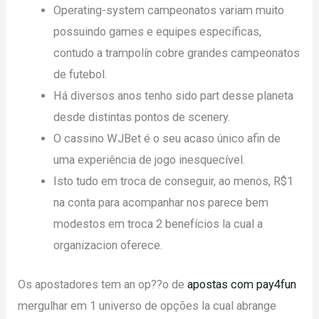
Operating-system campeonatos variam muito
possuindo games e equipes específicas,
contudo a trampolín cobre grandes campeonatos
de futebol.
Há diversos anos tenho sido part desse planeta
desde distintas pontos de scenery.
O cassino WJBet é o seu acaso único afin de
uma experiência de jogo inesquecível.
Isto tudo em troca de conseguir, ao menos, R$1
na conta para acompanhar nos parece bem
modestos em troca 2 benefícios la cual a
organizacion oferece.
Os apostadores tem an op??o de
apostas com pay4fun
mergulhar em 1 universo de opções la cual abrange