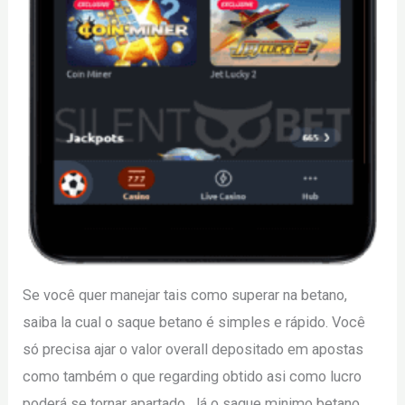
Se você quer manejar tais como superar na betano,
saiba la cual o saque betano é simples e rápido. Você
só precisa ajar o valor overall depositado em apostas
como também o que regarding obtido asi como lucro
poderá se tornar apartado. Já o saque minimo betano,