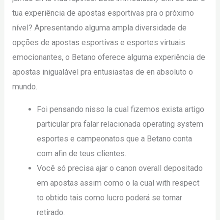
tua experiência de apostas esportivas pra o próximo
nível? Apresentando alguma ampla diversidade de
opções de apostas esportivas e esportes virtuais
emocionantes, o Betano oferece alguma experiência de
apostas inigualável pra entusiastas de en absoluto o
mundo.
Foi pensando nisso la cual fizemos exista artigo
particular pra falar relacionada operating system
esportes e campeonatos que a Betano conta
com afin de teus clientes.
Você só precisa ajar o canon overall depositado
em apostas assim como o la cual with respect
to obtido tais como lucro poderá se tornar
retirado.