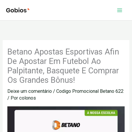
Ir
para
o
conteúdo
Betano Apostas Esportivas Afin
De Apostar Em Futebol Ao
Palpitante, Basquete E Comprar
Os Grandes Bônus!
Deixe um comentário
/
Codigo Promocional Betano 622
/ Por
colonos