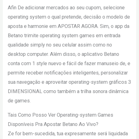
Afin De adicionar mercados ao seu cupom, selecione
operating system o qual pretende, decisão o modelo de
aposta e harmonie em APOSTAR AGORA. Sim, o app da
Betano trimite operating system games em entrada
qualidade simply no seu celular assim como no
desktop computer. Além disso, o aplicativo Betano
conta com 1 style nuevo e fácil de fazer manuseio de, e
permite receber notificações inteligentes, personalizar
sua navegação e aproveitar operating-system gráficos 3
DIMENSIONAL como também a trilha sonora dinâmica
de games.
Tais Como Posso Ver Operating-system Games
Disponíveis Pra Apostar Betano Ao Vivo?
Ze for bem-sucedida, tua expresamente será liquidada