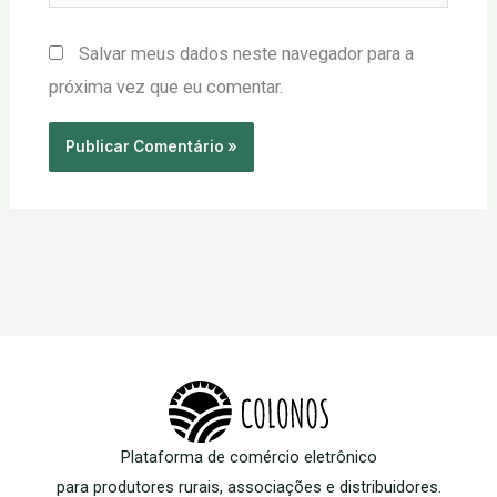
Salvar meus dados neste navegador para a
próxima vez que eu comentar.
Plataforma de comércio eletrônico
para produtores rurais, associações e distribuidores.