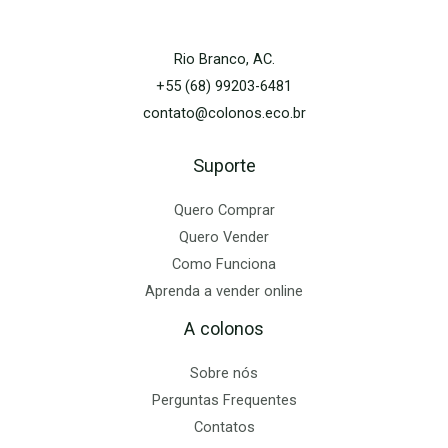
Rio Branco, AC.
+55 (68) 99203-6481
contato@colonos.eco.br
Suporte
Quero Comprar
Quero Vender
Como Funciona
Aprenda a vender online
A colonos
Sobre nós
Perguntas Frequentes
Contatos