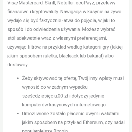
Visa/Mastercard, Skrill, Neteller, ecoPayz, przelewy
finansowe i kryptowaluty. Nawigacja w kasynie na żywo
wydaje się być faktycznie łatwa do pojęcia, w jaki to
sposób i do odwiedzenia używania. Możesz wybrać
stół adekwatnie wraz z własnymi preferencjami,
używając filtrów, na przykład według kategorii gry (takiej
jakim sposobem ruletka, blackjack lub bakarat) albo
dostawcy.
Żeby aktywować tę ofertę, Twój inny wpłaty musi
wynosić co w żadnym wypadku
sześcdziesięciu,00 zł i dotyczy jedynie
komputerów kasynowych internetowego.
Umożliwione zostało płacenie owymi walutami
jakim sposobem na przykład Ethereum, czy nadal
popularniejszy Bitcoin.