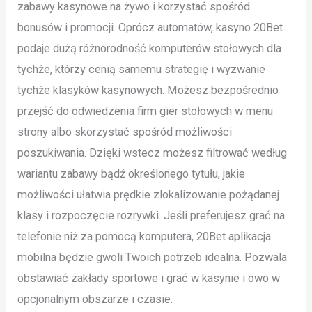
zabawy kasynowe na żywo i korzystać spośród
bonusów i promocji. Oprócz automatów, kasyno 20Bet
podaje dużą różnorodność komputerów stołowych dla
tychże, którzy cenią samemu strategię i wyzwanie
tychże klasyków kasynowych. Możesz bezpośrednio
przejść do odwiedzenia firm gier stołowych w menu
strony albo skorzystać spośród możliwości
poszukiwania. Dzięki wstecz możesz filtrować według
wariantu zabawy bądź określonego tytułu, jakie
możliwości ułatwia prędkie zlokalizowanie pożądanej
klasy i rozpoczęcie rozrywki. Jeśli preferujesz grać na
telefonie niż za pomocą komputera, 20Bet aplikacja
mobilna będzie gwoli Twoich potrzeb idealna. Pozwala
obstawiać zakłady sportowe i grać w kasynie i owo w
opcjonalnym obszarze i czasie.