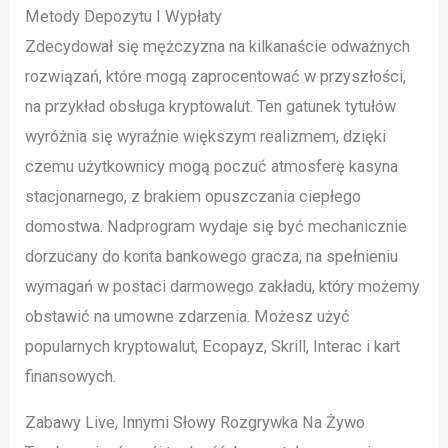
Metody Depozytu I Wypłaty
Zdecydował się mężczyzna na kilkanaście odważnych
rozwiązań, które mogą zaprocentować w przyszłości,
na przykład obsługa kryptowalut. Ten gatunek tytułów
wyróżnia się wyraźnie większym realizmem, dzięki
czemu użytkownicy mogą poczuć atmosferę kasyna
stacjonarnego, z brakiem opuszczania ciepłego
domostwa. Nadprogram wydaje się być mechanicznie
dorzucany do konta bankowego gracza, na spełnieniu
wymagań w postaci darmowego zakładu, który możemy
obstawić na umowne zdarzenia. Możesz użyć
popularnych kryptowalut, Ecopayz, Skrill, Interac i kart
finansowych.
Zabawy Live, Innymi Słowy Rozgrywka Na Żywo