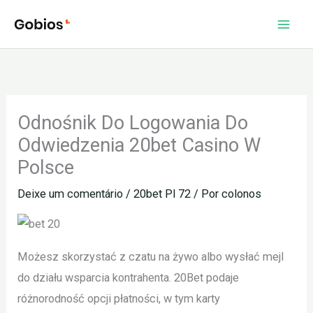
Ir
para
o
conteúdo
Odnośnik Do Logowania Do
Odwiedzenia 20bet Casino W
Polsce
Deixe um comentário
/
20bet Pl 72
/ Por
colonos
Możesz skorzystać z czatu na żywo albo wysłać mejl
do działu wsparcia kontrahenta. 20Bet podaje
różnorodność opcji płatności, w tym karty