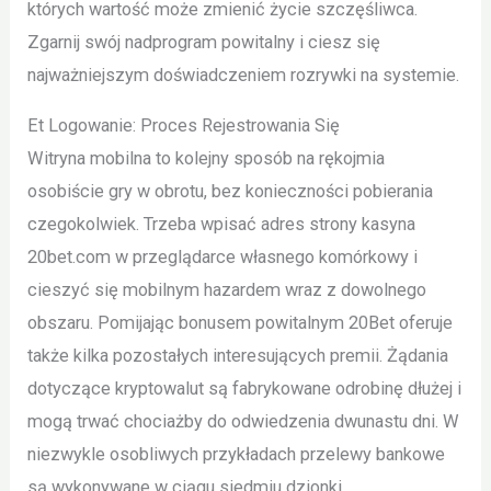
których wartość może zmienić życie szczęśliwca.
Zgarnij swój nadprogram powitalny i ciesz się
najważniejszym doświadczeniem rozrywki na systemie.
Et Logowanie: Proces Rejestrowania Się
Witryna mobilna to kolejny sposób na rękojmia
osobiście gry w obrotu, bez konieczności pobierania
czegokolwiek. Trzeba wpisać adres strony kasyna
20bet.com w przeglądarce własnego komórkowy i
cieszyć się mobilnym hazardem wraz z dowolnego
obszaru. Pomijając bonusem powitalnym 20Bet oferuje
także kilka pozostałych interesujących premii. Żądania
dotyczące kryptowalut są fabrykowane odrobinę dłużej i
mogą trwać chociażby do odwiedzenia dwunastu dni. W
niezwykle osobliwych przykładach przelewy bankowe
są wykonywane w ciągu siedmiu dzionki.