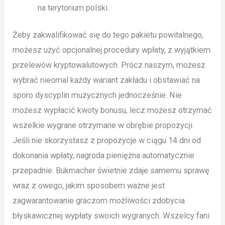
na terytorium polski.
Żeby zakwalifikować się do tego pakietu powitalnego,
możesz użyć opcjonalnej procedury wpłaty, z wyjątkiem
przelewów kryptowalutowych. Prócz naszym, możesz
wybrać nieomal każdy wariant zakładu i obstawiać na
sporo dyscyplin muzycznych jednocześnie. Nie
możesz wypłacić kwoty bonusu, lecz możesz otrzymać
wszelkie wygrane otrzymane w obrębie propozycji.
Jeśli nie skorzystasz z propozycje w ciągu 14 dni od
dokonania wpłaty, nagroda pieniężna automatycznie
przepadnie. Bukmacher świetnie zdaje samemu sprawę
wraz z owego, jakim sposobem ważne jest
zagwarantowanie graczom możliwości zdobycia
błyskawicznej wypłaty swoich wygranych. Wszelcy fani