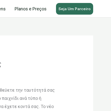
ens
Planos e Preços
Seja Um Parceiro
ς
ηθεύετε την ταυτότητά σας
παιχνίδι ανά τύπο ή
α έχετε κοντά σας. Το νέο