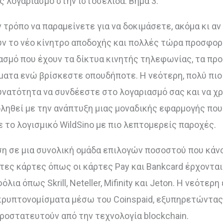
ς λογαριασμό στην ιστοσελίδα. Βήμα 3.
τρόπο να παραμείνετε για να δοκιμάσετε, ακόμα κι αν 
ν το νέο κίνητρο αποδοχής και πολλές τώρα προσφορέ
ασμό που έχουν τα δίκτυα κινητής τηλεφωνίας, τα προ
ματα ενώ βρίσκεστε οπουδήποτε. Η νεότερη, πολύ πι
υνατότητα να συνδέεστε στο λογαριασμό σας και να χ
ληθεί με την ανάπτυξη μιας μοναδικής εφαρμογής που
το λογισμικό WildSino με πιο λεπτομερείς παροχές.
αση σε μια συνολική ομάδα επιλογών ποσοστού που κά
ητες κάρτες όπως οι κάρτες Pay και Bankcard έρχοντα
λια όπως Skrill, Neteller, Mifinity και Jeton. Η νεότε
κρυπτονομίσματα μέσω του Coinspaid, εξυπηρετώντας
ροστατευτούν από την τεχνολογία blockchain.