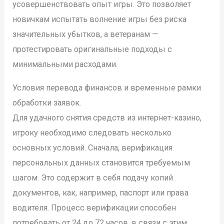
усовершенствовать опыт игры. Это позволяет
новичкам испытать волнение игры без риска
значительных убытков, а ветеранам —
протестировать оригинальные подходы с
минимальными расходами.
Условия перевода финансов и временные рамки
обработки заявок.
Для удачного снятия средств из интернет-казино,
игроку необходимо следовать несколько
основных условий. Сначала, верификация
персональных данных становится требуемым
шагом. Это содержит в себя подачу копий
документов, как, например, паспорт или права
водителя. Процесс верификации способен
потребовать от 24 до 72 часов, в связи с этим