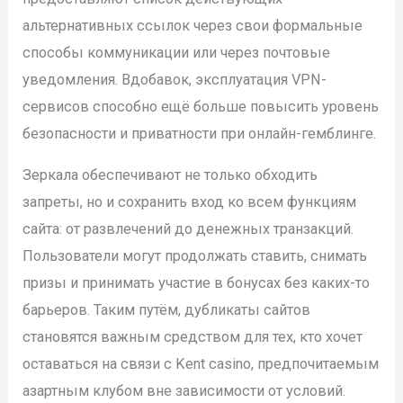
альтернативных ссылок через свои формальные
способы коммуникации или через почтовые
уведомления. Вдобавок, эксплуатация VPN-
сервисов способно ещё больше повысить уровень
безопасности и приватности при онлайн-гемблинге.
Зеркала обеспечивают не только обходить
запреты, но и сохранить вход ко всем функциям
сайта: от развлечений до денежных транзакций.
Пользователи могут продолжать ставить, снимать
призы и принимать участие в бонусах без каких-то
барьеров. Таким путём, дубликаты сайтов
становятся важным средством для тех, кто хочет
оставаться на связи с Kent casino, предпочитаемым
азартным клубом вне зависимости от условий.