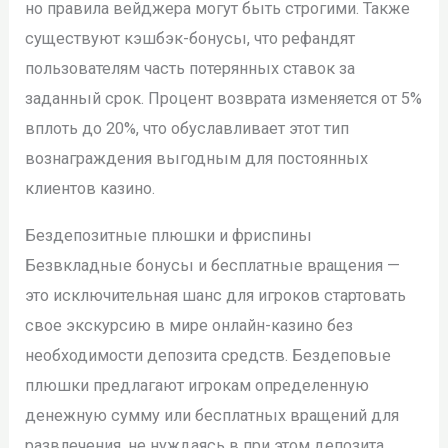
но правила вейджера могут быть строгими. Также
существуют кэшбэк-бонусы, что рефандят
пользователям часть потерянных ставок за
заданный срок. Процент возврата изменяется от 5%
вплоть до 20%, что обуславливает этот тип
вознаграждения выгодным для постоянных
клиентов казино.
Бездепозитные плюшки и фриспины
Безвкладные бонусы и бесплатные вращения —
это исключительная шанс для игроков стартовать
свое экскурсию в мире онлайн-казино без
необходимости депозита средств. Бездеповые
плюшки предлагают игрокам определенную
денежную сумму или бесплатных вращений для
развлечения, не нуждаясь в при этом депозита.