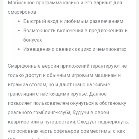
Мобильное программа казино и его вариант для
смартфонов
Быстрый вход к любимым развлечениям
Возможность включения в предложениях и
бонусах
Извещения о свежих акциях и чемпионатах
Смартфонные версии приложений гарантируют не
только доступ к обычным игровым машинам и
играм за столом, но и дают шанс на живые
трансляции с настоящими крупье. Данное
позволяет пользователям окунуться в обстановку
реального гэмблинг-клуба, будучи в своей
квартире или в путешествии. Следует подчеркнуть,
что основная часть софтверов совместимы с как