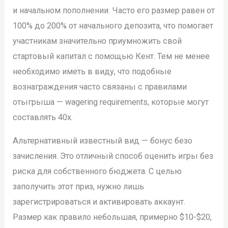
и начальном пополнении. Часто его размер равен от
100% до 200% от начального депозита, что помогает
участникам значительно приумножить свой
стартовый капитал с помощью Кент. Тем не менее
необходимо иметь в виду, что подобные
вознаграждения часто связаны с правилами
отыгрыша — wagering requirements, которые могут
составлять 40x.
Альтернативный известный вид — бонус безо
зачисления. Это отличный способ оценить игры без
риска для собственного бюджета. С целью
заполучить этот приз, нужно лишь
зарегистрироваться и активировать аккаунт.
Размер как правило небольшая, примерно $10-$20,