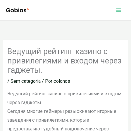
Ir
para
o
conteúdo
Ведущий рейтинг казино с
привилегиями и входом через
гаджеты.
/
Sem categoria
/ Por
colonos
Ведущий рейтинг казино с привилегиями и входом
через гаджеты.
Сегодня многие геймеры разыскивают игорные
заведения с привилегиями, которые
предоставляют удобный подключение через