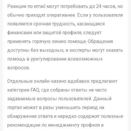
Реакции по email могут потребовать до 24 часов, но
обычно приходят оперативнее. Если у пользователя
появляется срочная трудность, касающаяся
финансами или защитой профиля, следует
применять горячую линию помощи. Обращения
доступны без выходных, и эксперты могут оказать
помощь в урегулировании всевозможных
вопросов.
Отдельные онлайн-казино вдобавок предлагают
категории FAQ, где собраны ответы на часто
задаваемые вопросы пользователей. Данный
портал может в разы уменьшить период на
обнаружение ответа и нередко содержит полезные
рекомендации по менеджменту профиля и