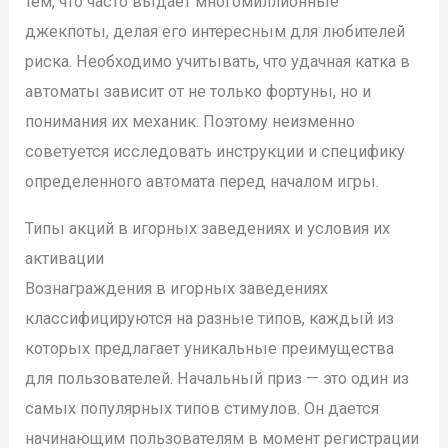
тем, что часто выдаёт многомиллионные
джекпоты, делая его интересным для любителей
риска. Необходимо учитывать, что удачная катка в
автоматы зависит от не только фортуны, но и
понимания их механик. Поэтому неизменно
советуется исследовать инструкции и специфику
определенного автомата перед началом игры.
Типы акций в игорных заведениях и условия их
активации
Вознаграждения в игорных заведениях
классифицируются на разные типов, каждый из
которых предлагает уникальные преимущества
для пользователей. Начальный приз — это один из
самых популярных типов стимулов. Он дается
начинающим пользователям в момент регистрации