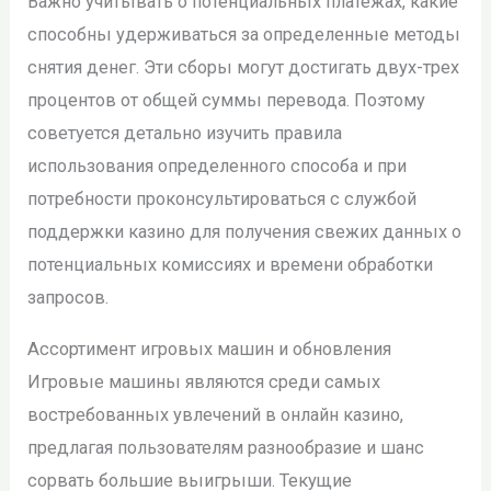
Важно учитывать о потенциальных платежах, какие
способны удерживаться за определенные методы
снятия денег. Эти сборы могут достигать двух-трех
процентов от общей суммы перевода. Поэтому
советуется детально изучить правила
использования определенного способа и при
потребности проконсультироваться с службой
поддержки казино для получения свежих данных о
потенциальных комиссиях и времени обработки
запросов.
Ассортимент игровых машин и обновления
Игровые машины являются среди самых
востребованных увлечений в онлайн казино,
предлагая пользователям разнообразие и шанс
сорвать большие выигрыши. Текущие