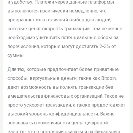
и удобству. Платежи через данные платформы
выполняются практически немедленно, что
превращает их в отличный выбор для людей,
которые ценят скорость транзакций. Тем не менее
необходимо учитывать потенциальные сборы за
перечисления, которые могут достигать 2-3% от
суммы.
Для тех, которые предпочитает более приватные
способы, виртуальные деньги, такие как Bitcoin,
дают возможность выполнять транзакции без
вмешательства финансовых организаций. Такое не
просто ускоряет транзакции, а также предоставляет
высокий уровень конфиденциальности. Важно
осознавать о изменчивости цены цифровой
валюты, что в состоянии сказаться на финальную