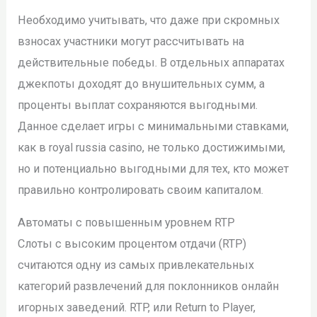
Необходимо учитывать, что даже при скромных
взносах участники могут рассчитывать на
действительные победы. В отдельных аппаратах
джекпоты доходят до внушительных сумм, а
проценты выплат сохраняются выгодными.
Данное сделает игры с минимальными ставками,
как в royal russia casino, не только достижимыми,
но и потенциально выгодными для тех, кто может
правильно контролировать своим капиталом.
Автоматы с повышенным уровнем RTP
Слоты с высоким процентом отдачи (RTP)
считаются одну из самых привлекательных
категорий развлечений для поклонников онлайн
игорных заведений. RTP, или Return to Player,