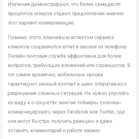
Изучения демонстрируют, что более семьдесят
процентов юзеров отдают предпочтение именно
этот вариант коммуникации.
Помимо этого, ключевым аспектом сервиса
клиентов сохраняются email и звонки по телефону.
Онлайн почтовая служба эффективна для более
вопросов, требующих вложений или скриншотов. В
тот самое времечко, мобильные звонки
гарантируют личный контакт и шанс оперативного
разрешения сложных ситуаций. Не нужно упускать
из виду и о соцсетях: многие геймеры склонны
коммуницировать через Facebook или Twitter, где
они могут быстро получить реакцию и даже
оставить комментарий о работе казино.