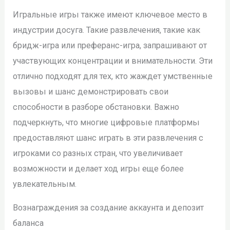
Игральные игры также имеют ключевое место в
индустрии досуга. Такие развлечения, такие как
бридж-игра или преферанс-игра, запрашивают от
участвующих концентрации и внимательности. Эти
отлично подходят для тех, кто жаждет умственные
вызовы и шанс демонстрировать свои
способности в разборе обстановки. Важно
подчеркнуть, что многие цифровые платформы
предоставляют шанс играть в эти развлечения с
игроками со разных стран, что увеличивает
возможности и делает ход игры еще более
увлекательным.
Вознаграждения за создание аккаунта и депозит
баланса