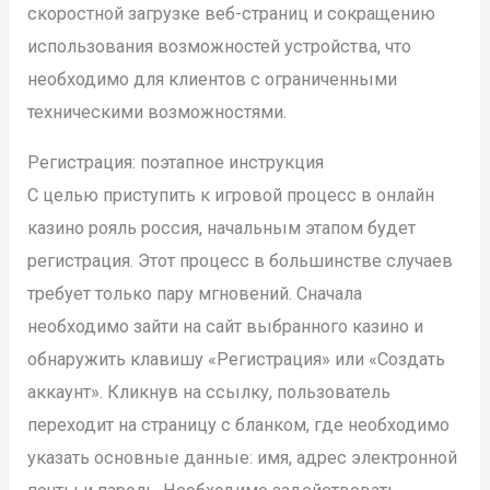
скоростной загрузке веб-страниц и сокращению
использования возможностей устройства, что
необходимо для клиентов с ограниченными
техническими возможностями.
Регистрация: поэтапное инструкция
С целью приступить к игровой процесс в онлайн
казино рояль россия, начальным этапом будет
регистрация. Этот процесс в большинстве случаев
требует только пару мгновений. Сначала
необходимо зайти на сайт выбранного казино и
обнаружить клавишу «Регистрация» или «Создать
аккаунт». Кликнув на ссылку, пользователь
переходит на страницу с бланком, где необходимо
указать основные данные: имя, адрес электронной