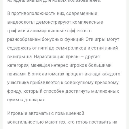
их идеальными для новых пользователей.
В противоположность них, современные
видеослоты демонстрируют комплексные
графики и анимированные эффекты с
разнообразием бонусных функций. Эти игры могут
содержать от пяти до семи роликов и сотни линий
выигрыша. Нарастающие призы – другая
категория, манящая интерес игроков большими
призами. В этих автоматах процент вклада каждого
участника прибавляется к совокупному призовому
фонду, который способен достигнуть миллионных
сумм в долларах.
Игровые автоматы с повышенной
волатильностью манят тех, кто готов поставить на