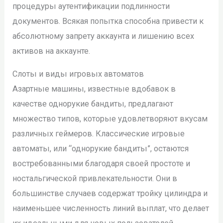
процедуры аутентификации подлинности
документов. Всякая попытка способна привести к
абсолютному запрету аккаунта и лишению всех
активов на аккаунте.
Слоты и виды игровых автоматов
Азартные машины, известные вдобавок в
качестве однорукие бандиты, предлагают
множество типов, которые удовлетворяют вкусам
различных геймеров. Классические игровые
автоматы, или “однорукие бандиты”, остаются
востребованными благодаря своей простоте и
ностальгической привлекательности. Они в
большинстве случаев содержат тройку цилиндра и
наименьшее численность линий выплат, что делает