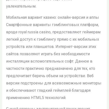
увлекательным.
Мобильная вариант казино: онлайн-версия и аппы
Смартфонные варианты гэмблинговых платформ,
вроде royal russia casino, предоставляют геймерам
легкий доступ к гэмблингу прямо с их мобильных
устройств или планшетов. Интернет-версии этих
сайтов позволяют играть без необходимости
инсталляции вспомогательных софт. Данное в
частности практично предназначено для тех, кто
предпочитает беречь объем на устройстве. Веб
версии подстроены для всевозможные мониторы
и обеспечивают гладкий геймплей благодаря
применению HTML5 технологий.
С иной стороны альтернативной точки зрения,