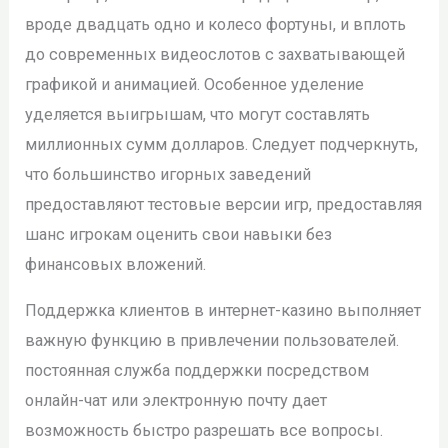
вроде двадцать одно и колесо фортуны, и вплоть
до современных видеослотов с захватывающей
графикой и анимацией. Особенное уделение
уделяется выигрышам, что могут составлять
миллионных сумм долларов. Следует подчеркнуть,
что большинство игорных заведений
предоставляют тестовые версии игр, предоставляя
шанс игрокам оценить свои навыки без
финансовых вложений.
Поддержка клиентов в интернет-казино выполняет
важную функцию в привлечении пользователей.
постоянная служба поддержки посредством
онлайн-чат или электронную почту дает
возможность быстро разрешать все вопросы.