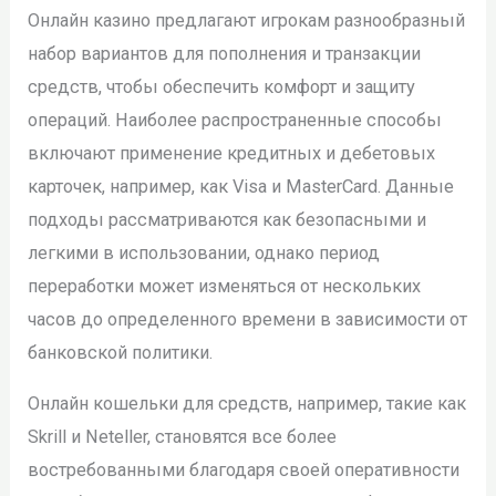
Онлайн казино предлагают игрокам разнообразный
набор вариантов для пополнения и транзакции
средств, чтобы обеспечить комфорт и защиту
операций. Наиболее распространенные способы
включают применение кредитных и дебетовых
карточек, например, как Visa и MasterCard. Данные
подходы рассматриваются как безопасными и
легкими в использовании, однако период
переработки может изменяться от нескольких
часов до определенного времени в зависимости от
банковской политики.
Онлайн кошельки для средств, например, такие как
Skrill и Neteller, становятся все более
востребованными благодаря своей оперативности