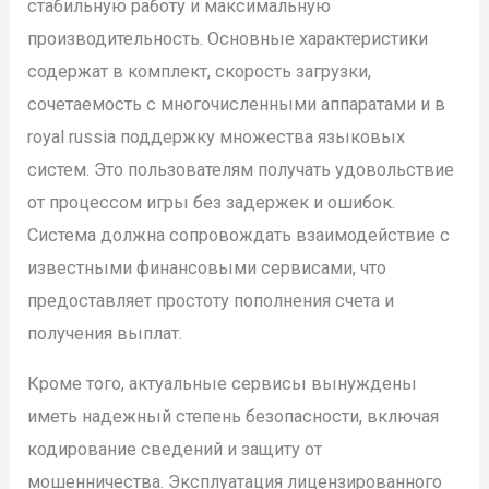
стабильную работу и максимальную
производительность. Основные характеристики
содержат в комплект, скорость загрузки,
сочетаемость с многочисленными аппаратами и в
royal russia поддержку множества языковых
систем. Это пользователям получать удовольствие
от процессом игры без задержек и ошибок.
Система должна сопровождать взаимодействие с
известными финансовыми сервисами, что
предоставляет простоту пополнения счета и
получения выплат.
Кроме того, актуальные сервисы вынуждены
иметь надежный степень безопасности, включая
кодирование сведений и защиту от
мошенничества. Эксплуатация лицензированного