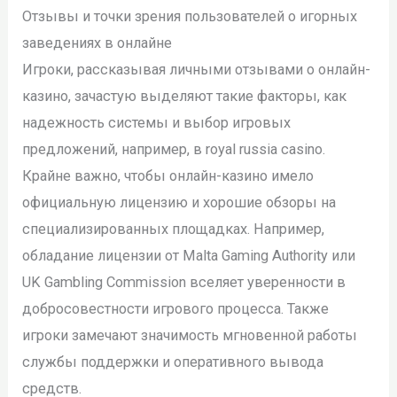
Отзывы и точки зрения пользователей о игорных
заведениях в онлайне
Игроки, рассказывая личными отзывами о онлайн-
казино, зачастую выделяют такие факторы, как
надежность системы и выбор игровых
предложений, например, в royal russia casino.
Крайне важно, чтобы онлайн-казино имело
официальную лицензию и хорошие обзоры на
специализированных площадках. Например,
обладание лицензии от Malta Gaming Authority или
UK Gambling Commission вселяет уверенности в
добросовестности игрового процесса. Также
игроки замечают значимость мгновенной работы
службы поддержки и оперативного вывода
средств.