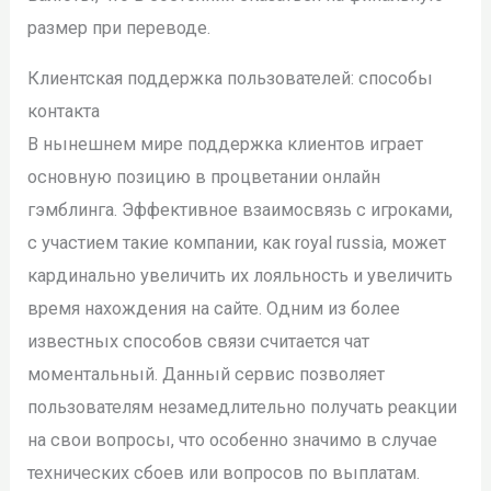
размер при переводе.
Клиентская поддержка пользователей: способы
контакта
В нынешнем мире поддержка клиентов играет
основную позицию в процветании онлайн
гэмблинга. Эффективное взаимосвязь с игроками,
с участием такие компании, как royal russia, может
кардинально увеличить их лояльность и увеличить
время нахождения на сайте. Одним из более
известных способов связи считается чат
моментальный. Данный сервис позволяет
пользователям незамедлительно получать реакции
на свои вопросы, что особенно значимо в случае
технических сбоев или вопросов по выплатам.