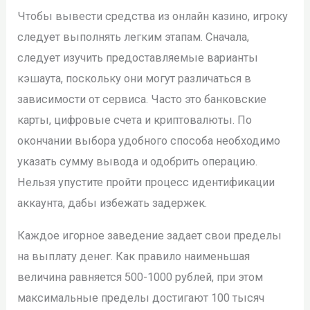
Чтобы вывести средства из онлайн казино, игроку
следует выполнять легким этапам. Сначала,
следует изучить предоставляемые варианты
кэшаута, поскольку они могут различаться в
зависимости от сервиса. Часто это банковские
карты, цифровые счета и криптовалюты. По
окончании выбора удобного способа необходимо
указать сумму вывода и одобрить операцию.
Нельзя упустите пройти процесс идентификации
аккаунта, дабы избежать задержек.
Каждое игорное заведение задает свои пределы
на выплату денег. Как правило наименьшая
величина равняется 500-1000 рублей, при этом
максимальные пределы достигают 100 тысяч