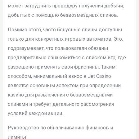
может затруднить процедуру получения добычи,
добытых с помощью безвозмездных спинов.
Помимо этого, часто бонусные спины доступны
только для конкретных игровых автоматов. Это,
подразумевает, что пользователи обязаны
предварительно ознакомиться с списком игр, где
разрешено применять свои фриспины. Таким
способом, минимальный взнос в Jet Casino
является основным аспектом при определении
казино для развлечения с безвозмездными
спинами и требует детального рассмотрения
условий каждой акции.
Руководство по обналичиванию финансов и
лимиты