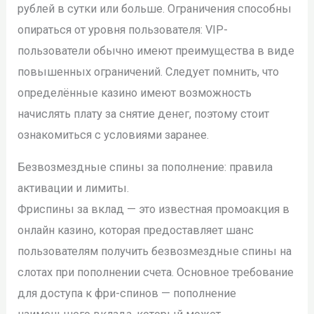
рублей в сутки или больше. Ограничения способны
опираться от уровня пользователя: VIP-
пользователи обычно имеют преимущества в виде
повышенных ограничений. Следует помнить, что
определённые казино имеют возможность
начислять плату за снятие денег, поэтому стоит
ознакомиться с условиями заранее.
Безвозмездные спины за пополнение: правила
активации и лимиты.
Фриспины за вклад — это известная промоакция в
онлайн казино, которая предоставляет шанс
пользователям получить безвозмездные спины на
слотах при пополнении счета. Основное требование
для доступа к фри-спинов — пополнение