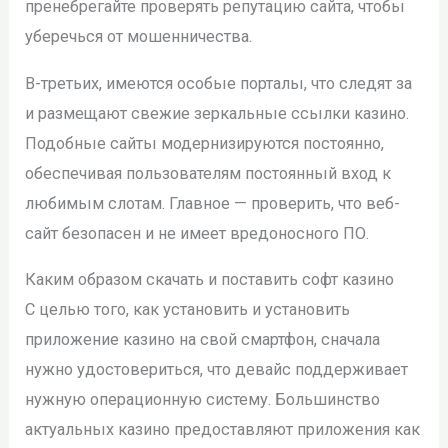
пренебрегайте проверять репутацию сайта, чтобы
уберечься от мошенничества.
В-третьих, имеются особые порталы, что следят за
и размещают свежие зеркальные ссылки казино.
Подобные сайты модернизируются постоянно,
обеспечивая пользователям постоянный вход к
любимым слотам. Главное — проверить, что веб-
сайт безопасен и не имеет вредоносного ПО.
Каким образом скачать и поставить софт казино
С целью того, как установить и установить
приложение казино на свой смартфон, сначала
нужно удостовериться, что девайс поддерживает
нужную операционную систему. Большинство
актуальных казино предоставляют приложения как