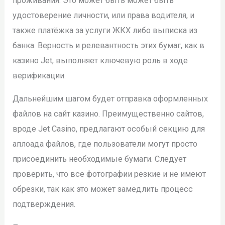
проживания. Это может быть может быть
удостоверение личности, или права водителя, и
также платёжка за услуги ЖКХ либо выписка из
банка. Верность и релевантность этих бумаг, как в
казино Jet, выполняет ключевую роль в ходе
верификации.
Дальнейшим шагом будет отправка оформленных
файлов на сайт казино. Преимущественно сайтов,
вроде Jet Casino, предлагают особый секцию для
аплоада файлов, где пользователи могут просто
присоединить необходимые бумаги. Следует
проверить, что все фотографии резкие и не имеют
обрезки, так как это может замедлить процесс
подтверждения.