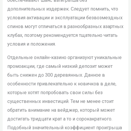
обеспечивают шанс выигрыша без
дополнительных издержек. Следует помнить, что
условия активации и эксплуатации безвозмездных
спинов могут отличаться в разнообразных азартных
клубах, поэтому рекомендуется тщательно читать
условия и положения.
Отдельные онлайн-казино организуют уникальные
промоакции, где самый низкий депозит может
быть снижен до 300 деревянных. Данное в
особенности привлекательно к новичков в деле,
которые хотят попробовать свои силы без
существенных инвестиций. Тем не менее стоит
обратить внимание на вейджер, который может
достигать тридцати крат а то и сорокакратного.
Подобный значительный коэффициент проигрыша