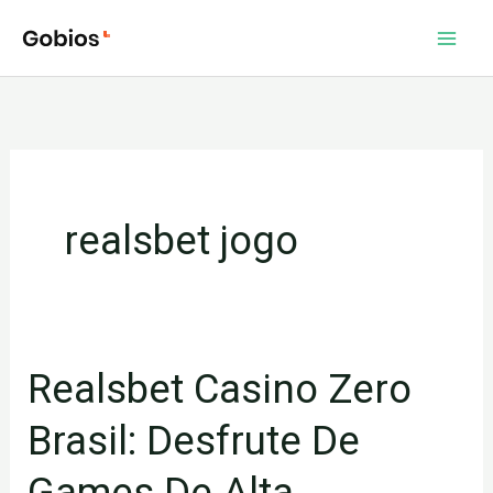
Ir
para
o
conteúdo
realsbet jogo
Realsbet Casino Zero
Realsbet
Casino
Brasil: Desfrute De
Zero
Brasil:
Games De Alta