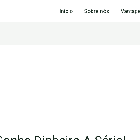
Início
Sobre nós
Vantag