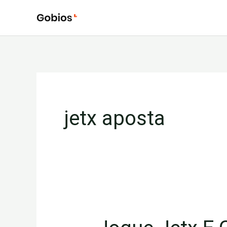
Ir
para
o
conteúdo
jetx aposta
Jogue