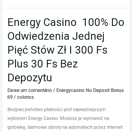
Energy Casino ️ 100% Do
Energy
Casino
Odwiedzenia Jednej
100%
Pięć Stów Zł I 300 Fs
Do
Plus 30 Fs Bez
Odwiedzenia
Jednej
Depozytu
Pięć
Stów
Deixe um comentário
/
Energycasino No Deposit Bonus
69
/
colonos
Zł
I
Bezpieczeństwo płatności jest najważniejszym
300
wyborem Energy Casino. Możesz je wymienić na
Fs
gotówkę, darmowe obroty na automatach przez internet