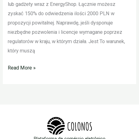
Plus
lub gadżety wraz z EnergyShop. Łącznie możesz
30
zyskać 150% do odwiedzenia ilości 2000 PLN w
Fs
propozycji powitalnej. Naprawdę, jeśli dysponuje
Bez
niezbędne pozwolenia i licencje wymagane poprzez
Depozytu
regulatorów w kraju, w którym działa. Jest To warunek,
który muszą
Read More »
Plataforma de comércio eletrônico