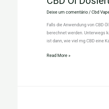
CBD Öl Dosier
Öl
Deixe um comentário
/
Cbd Vape
Dosierung
Falls die Anwendung von CBD Öl
berechnet werden. Unterwegs ka
ist dann, wie viel mg CBD eine Ka
Read More »