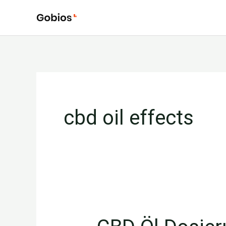
Ir
para
o
conteúdo
cbd oil effects
CBD