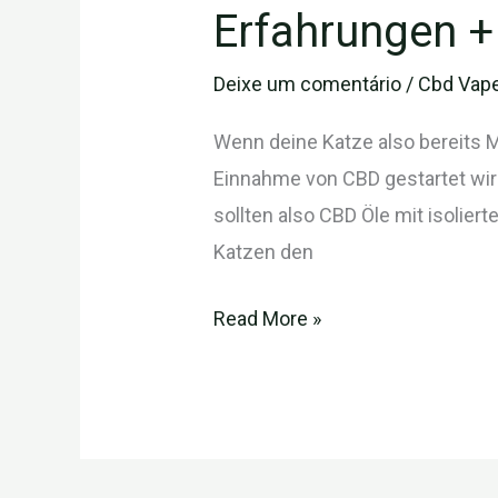
Erfahrungen +
Erfahrungen
+
Deixe um comentário
/
Cbd Vape
Dosierung
+
Wenn deine Katze also bereits M
Studien
Einnahme von CBD gestartet wird
CBD
sollten also CBD Öle mit isolie
Öl
Katzen den
für
Tiere
Read More »