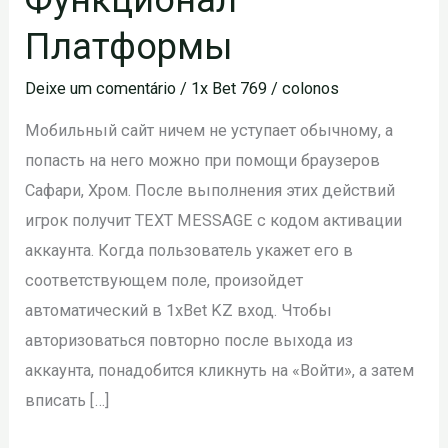
Com
Платформы
Uz:
Функционал
Deixe um comentário
/
1x Bet 769
/
colonos
Платформы
Мобильный сайт ничем не уступает обычному, а
попасть на него можно при помощи браузеров
Сафари, Хром. После выполнения этих действий
игрок получит TEXT MESSAGE с кодом активации
аккаунта. Когда пользователь укажет его в
соответствующем поле, произойдет
автоматический в 1xBet KZ вход. Чтобы
авторизоваться повторно после выхода из
аккаунта, понадобится кликнуть на «Войти», а затем
вписать […]