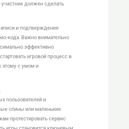
о участник должен сделать
записи и подтверждение
мо-кода. Важно внимательно
ксимально эффективно
тартовать игровой процесс в
к этому с умом и
.
ых пользователей и
ные спины или маленькие
окам протестировать сервис
ить игры становится ключевым