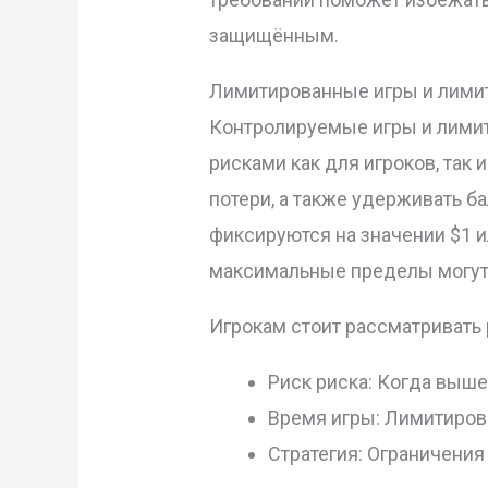
защищённым.
Лимитированные игры и лими
Контролируемые игры и лимит
рисками как для игроков, так
потери, а также удерживать 
фиксируются на значении $1 и
максимальные пределы могут в
Игрокам стоит рассматривать
Риск риска: Когда выше
Время игры: Лимитиров
Стратегия: Ограничения