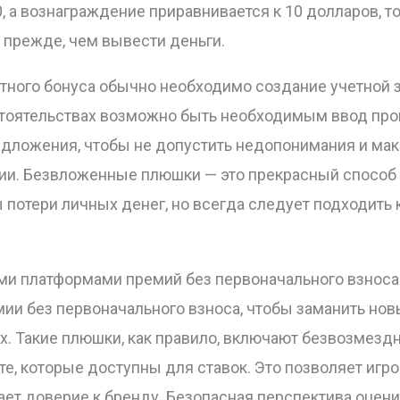
, а вознаграждение приравнивается к 10 долларов, т
 прежде, чем вывести деньги.
тного бонуса обычно необходимо создание учетной 
стоятельствах возможно быть необходимым ввод про
дложения, чтобы не допустить недопонимания и ма
и. Безвложенные плюшки — это прекрасный способ с
 потери личных денег, но всегда следует подходить 
и платформами премий без первоначального взноса
ии без первоначального взноса, чтобы заманить нов
. Такие плюшки, как правило, включают безвозмезд
е, которые доступны для ставок. Это позволяет игр
ает доверие к бренду. Безопасная перспектива оцен