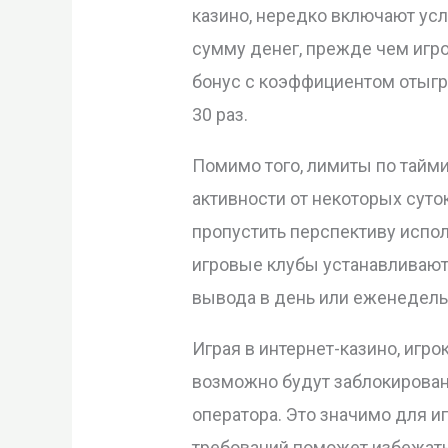
казино, нередко включают усл
сумму денег, прежде чем игр
бонус с коэффициентом отыгр
30 раз.
Помимо того, лимиты по тайм
активности от некоторых суто
пропустить перспективу испол
игровые клубы устанавливают
вывода в день или еженедель
Играя в интернет-казино, игр
возможно будут заблокирован
оператора. Это значимо для и
требований поможет избежать