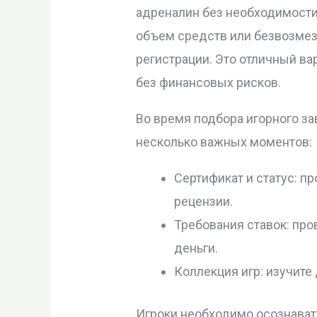
адреналин без необходимости
объем средств или безвозмез
регистрации. Это отличный в
без финансовых рисков.
Во время подбора игорного з
несколько важных моментов:
Сертификат и статус: п
рецензии.
Требования ставок: про
деньги.
Коллекция игр: изучите
Игроки необходимо осознавать