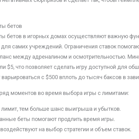
ты бетов
ы бетов в игорных домах осуществляют важную фун
 и для самих учреждений. Ограничения ставок помог
баланс между адреналином и осмотрительностью. Ми
ли $5, что позволяет сделать игру доступной для обш
арьироваться с $500 вплоть до тысяч баксов в зави
 ряд моментов во время выбора игры с лимитами:
 лимит, тем больше шанс выигрыша и убытков.
анные беты помогают продлить время игры.
 воздействуют на выбор стратегии и объем ставок.