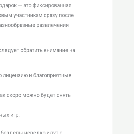
одарок — это фиксированная
овым участникам сразу после
разнообразные развлечения
следует обратить внимание на
ую лицензию и благоприятные
как скоро можно будет снять
ных игр.
, бездепы нередко идут с