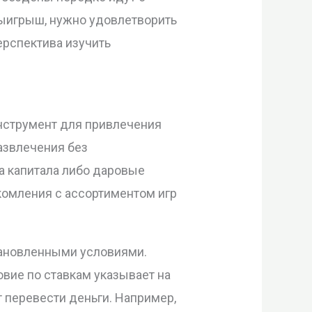
выигрыш, нужно удовлетворить
ерспектива изучить
инструмент для привлечения
азвлечения без
а капитала либо даровые
комления с ассортиментом игр
становленными условиями.
вие по ставкам указывает на
т перевести деньги. Например,