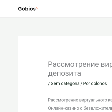
Ir
para
o
conteúdo
Рассмотрение вир
депозита
/
Sem categoria
/ Por
colonos
Рассмотрение виртуального к
Онлайн-казино с безвложите