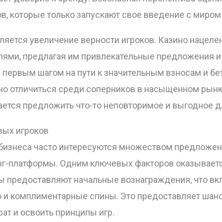
в, которые только запускают свое введение с миром
ляется увеличение верности игроков. Казино нацеле
лями, предлагая им привлекательные предложения и
первым шагом на пути к значительным взносам и бет
о отличиться среди соперников в насыщенном рынке
ается предложить что-то неповторимое и выгодное д
вых игроков
бизнеса часто интересуются множеством предложени
нг-платформы. Одним ключевых факторов оказывает
ы предоставляют начальные вознаграждения, что вкл
о и комплиментарные спины. Это предоставляет шан
рат и освоить принципы игр.