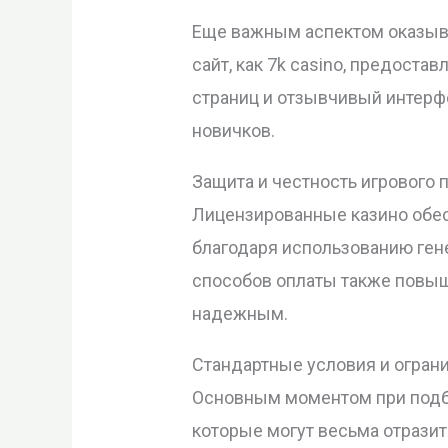
Еще важным аспектом оказыва
сайт, как 7k casino, предоста
страниц и отзывчивый интерф
новичков.
Защита и честность игрового 
Лицензированные казино обес
благодаря использованию ген
способов оплаты также повыш
надежным.
Стандартные условия и огран
Основным моментом при подбо
которые могут весьма отразит