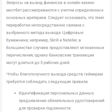
Запросы на вывод финансов в онлайн казино
мостбет рассматриваются с учетом определенных
основных критериев. Следует осознавать, что темп
переработки непосредственно связана с
выбранного метода вывода. Цифровые
бумажники, например, Skrill и Neteller, в
большинстве случаев предоставляют мгновенные
перечисления, однако банковские транзакции
могут длиться до 5 рабочих дней.
Чтобы благополучного вывода средств геймерам
требуется соблюдать следующие правила:
Идентификация персональных данных:
предъявление обязательных удостоверений
для проверки подлинности.