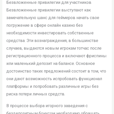
Безвложенные привилегии для участников
Безвложенные привилегии выступают как
замечательную шанс для геймеров начать свое
погружение в сфере онлайн казино без
необходимости инвестировать собственные
средства. Эти вознаграждения, в большинстве
случаев, выдаются новым игрокам тотчас после
регистрационного процесса и включают фриспины
или маленький депозит на балансе. Основное
достоинство таких предложений состоит в том, что
они дают возможность испробовать функционал
платформы и попробовать различные игры без
риска потери личных средств.
В процессе выбора игорного заведения с
бездепозитным бонусом необходимо обращать