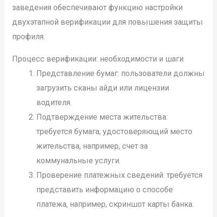
заведения обеспечивают функцию настройки
двухэтапной верификации для повышения защиты
профиля.
Процесс верификации: необходимости и шаги
Представление бумаг: пользователи должны
загрузить сканы айди или лицензии
водителя.
Подтверждение места жительства:
требуется бумага, удостоверяющий место
жительства, например, счет за
коммунальные услуги.
Проверение платежных сведений: требуется
представить информацию о способе
платежа, например, скриншот карты банка.