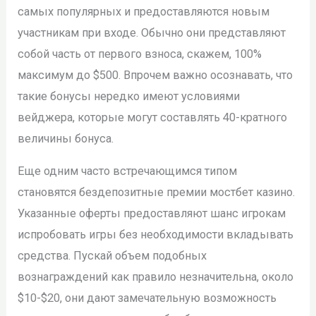
самых популярных и предоставляются новым
участникам при входе. Обычно они представляют
собой часть от первого взноса, скажем, 100%
максимум до $500. Впрочем важно осознавать, что
такие бонусы нередко имеют условиями
вейджера, которые могут составлять 40-кратного
величины бонуса.
Еще одним часто встречающимся типом
становятся бездепозитные премии мостбет казино.
Указанные оферты предоставляют шанс игрокам
испробовать игры без необходимости вкладывать
средства. Пускай объем подобных
вознаграждений как правило незначительна, около
$10-$20, они дают замечательную возможность