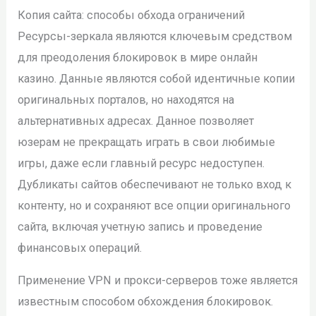
Копия сайта: способы обхода ограничений
Ресурсы-зеркала являются ключевым средством
для преодоления блокировок в мире онлайн
казино. Данные являются собой идентичные копии
оригинальных порталов, но находятся на
альтернативных адресах. Данное позволяет
юзерам не прекращать играть в свои любимые
игры, даже если главный ресурс недоступен.
Дубликаты сайтов обеспечивают не только вход к
контенту, но и сохраняют все опции оригинального
сайта, включая учетную запись и проведение
финансовых операций.
Применение VPN и прокси-серверов тоже является
известным способом обхождения блокировок.