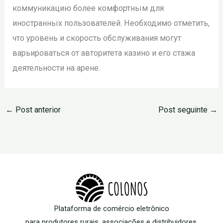
коммуникацию более комфортным для
иностранных пользователей. Необходимо отметить,
что уровень и скорость обслуживания могут
варьироваться от авторитета казино и его стажа
деятельности на арене.
←
Post anterior
Post seguinte
→
Plataforma de comércio eletrônico
para produtores rurais, associações e distribuidores.