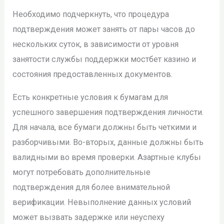
Необходимо подчеркнуть, что процедура
подтверждения может занять от пары часов до
нескольких суток, в зависимости от уровня
занятости службы поддержки мостбет казино и
состояния предоставленных документов.
Есть конкретные условия к бумагам для
успешного завершения подтверждения личности.
Для начала, все бумаги должны быть четкими и
разборчивыми. Во-вторых, данные должны быть
валидными во время проверки. Азартные клубы
могут потребовать дополнительные
подтверждения для более внимательной
верификации. Невыполнение данных условий
может вызвать задержке или неуспеху