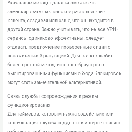
Указанные методы дают возможность
замаскировать фактическое расположение
клиента, создавая иллюзию, что он находится в
другой стране. Важно учитывать, что не все VPN-
сервисы одинаково эффективны; следует
отдавать предпочтение проверенные опции с
положительной репутацией. Для тех, кто любит
более простой метод, интернет-браузеры с
вмонтированными функциями обхода блокировок
могут стать замечательной альтернативой.
Связь службы сопровождения и режим
функционирования
Для геймеров, которым нужна содействие или
консультация, служба поддержки интернет-казино
работает в любое время. Команда экспертов