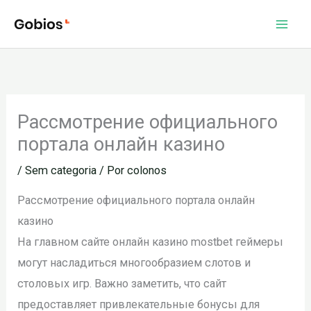
Ir
para
o
conteúdo
Рассмотрение официального
портала онлайн казино
/
Sem categoria
/ Por
colonos
Рассмотрение официального портала онлайн
казино
На главном сайте онлайн казино mostbet геймеры
могут насладиться многообразием слотов и
столовых игр. Важно заметить, что сайт
предоставляет привлекательные бонусы для