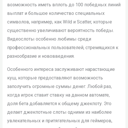
возможность иметь вплоть до 100 победных линий
выплат и большое количество специальных
символов, например, как Wild и Scatter, которые
существенно увеличивают вероятность победы.
Видеослоты особенно любимы среди
профессиональных пользователей, стремящихся к
разнообразие и нововведения.
Особенного интереса заслуживают нарастающие
куш, которые предоставляют возможность
заполучить огромные суммы денег. Любой раз,
когда игрок ставит ставку на данном автомате,
доля бета добавляется к общему джекпоту. Это
делает джекпотные слоты одними из наиболее
увлекательных и притягательных для геймеров,