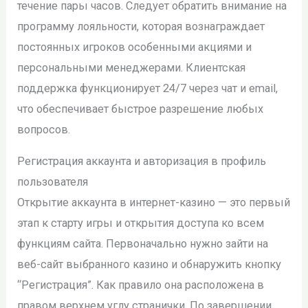
течение пары часов. Следует обратить внимание на
программу лояльности, которая вознаграждает
постоянных игроков особенными акциями и
персональными менеджерами. Клиентская
поддержка функционирует 24/7 через чат и email,
что обеспечивает быстрое разрешение любых
вопросов.
Регистрация аккаунта и авторизация в профиль
пользователя
Открытие аккаунта в интернет-казино — это первый
этап к старту игры и открытия доступа ко всем
функциям сайта. Первоначально нужно зайти на
веб-сайт выбранного казино и обнаружить кнопку
“Регистрация”. Как правило она расположена в
правом верхнем углу странички. По завершении