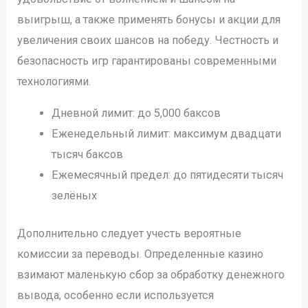
выигрыш, а также применять бонусы и акции для
увеличения своих шансов на победу. Честность и
безопасность игр гарантированы современными
технологиями.
Дневной лимит: до 5,000 баксов
Еженедельный лимит: максимум двадцати
тысяч баксов
Ежемесячный предел: до пятидесяти тысяч
зелёных
Дополнительно следует учесть вероятные
комиссии за переводы. Определенные казино
взимают маленькую сбор за обработку денежного
вывода, особенно если используется