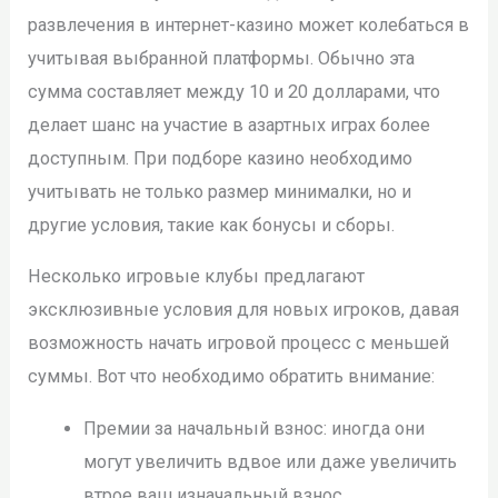
развлечения в интернет-казино может колебаться в
учитывая выбранной платформы. Обычно эта
сумма составляет между 10 и 20 долларами, что
делает шанс на участие в азартных играх более
доступным. При подборе казино необходимо
учитывать не только размер минималки, но и
другие условия, такие как бонусы и сборы.
Несколько игровые клубы предлагают
эксклюзивные условия для новых игроков, давая
возможность начать игровой процесс с меньшей
суммы. Вот что необходимо обратить внимание:
Премии за начальный взнос: иногда они
могут увеличить вдвое или даже увеличить
втрое ваш изначальный взнос.