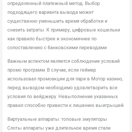
определенный платежный метод. Выбор
подходящего варианта вывода может
существенно уменьшить время обработки и
снизить затраты. К примеру, цифровые кошельки
как правило быстрее и экономичнее по
сопоставлению с банковскими переводами.
Важным аспектом является соблюдение условий
промо программ. В случае, если геймер
использовал промоакции для пари в Мотор казино,
перед выводом необходимо удовлетворить все
условия по вейджеру. Невыполнение указанных
правил способно привести к лишению выигрышей.
Виртуальные аппараты: топовые эмуляторы
Слоты аппараты уже длительное время стали