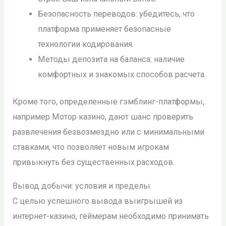
Безопасность переводов: убедитесь, что
платформа применяет безопасные
технологии кодирования.
Методы депозита на баланса: наличие
комфортных и знакомых способов расчета.
Кроме того, определенные гэмблинг-платформы,
например Мотор казино, дают шанс проверить
развлечения безвозмездно или с минимальными
ставками, что позволяет новым игрокам
привыкнуть без существенных расходов.
Вывод добычи: условия и пределы
С целью успешного вывода выигрышей из
интернет-казино, геймерам необходимо принимать