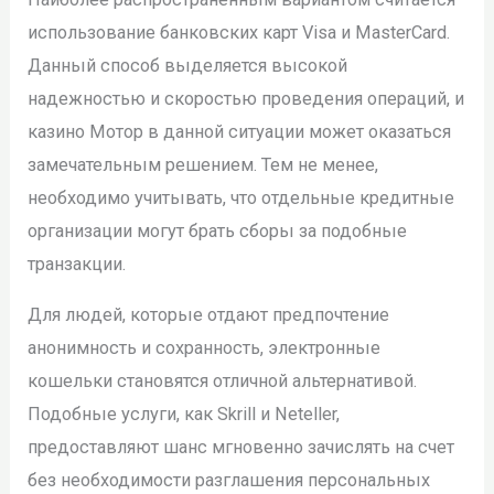
использование банковских карт Visa и MasterCard.
Данный способ выделяется высокой
надежностью и скоростью проведения операций, и
казино Мотор в данной ситуации может оказаться
замечательным решением. Тем не менее,
необходимо учитывать, что отдельные кредитные
организации могут брать сборы за подобные
транзакции.
Для людей, которые отдают предпочтение
анонимность и сохранность, электронные
кошельки становятся отличной альтернативой.
Подобные услуги, как Skrill и Neteller,
предоставляют шанс мгновенно зачислять на счет
без необходимости разглашения персональных