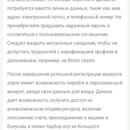
потребуется ввести личные данные, такие как имя,
адрес электронной почты, и телефонный номер. Не
пренебрегайте придумать надежный пароль и
согласиться с пользовательское соглашение.
Следует вводить актуальные сведения, чтобы не
допустить трудностей с верификацией профиля в
дальнейшем, например, на Motor casino.
После завершения успешной регистрации аккаунта
игрок имеет возможность перейти в персональный
аккаунт, вводя свои данные для входа. Данное
дает возможность получить доступ ко
всевозможным опциям ресурса, включая
пополнение счета, присоединение к акциям и
бонусам, а также подбор игр из большого