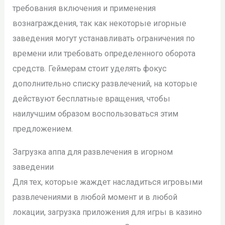
требования включения и применения
вознаграждения, так как некоторые игорные
заведения могут устанавливать ограничения по
времени или требовать определенного оборота
средств. Геймерам стоит уделять фокус
дополнительно списку развлечений, на которые
действуют бесплатные вращения, чтобы
наилучшим образом воспользоваться этим
предложением.
Загрузка аппа для развлечения в игорном
заведении
Для тех, которые жаждет насладиться игровыми
развлечениями в любой момент и в любой
локации, загрузка приложения для игры в казино