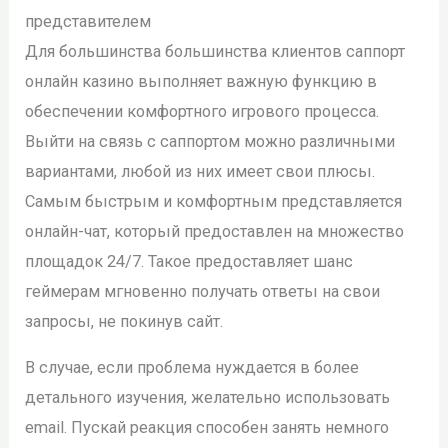
представителем
Для большинства большинства клиентов саппорт
онлайн казино выполняет важную функцию в
обеспечении комфортного игрового процесса.
Выйти на связь с саппортом можно различными
вариантами, любой из них имеет свои плюсы.
Самым быстрым и комфортным представляется
онлайн-чат, который предоставлен на множество
площадок 24/7. Такое предоставляет шанс
геймерам мгновенно получать ответы на свои
запросы, не покинув сайт.
В случае, если проблема нуждается в более
детального изучения, желательно использовать
email. Пускай реакция способен занять немного