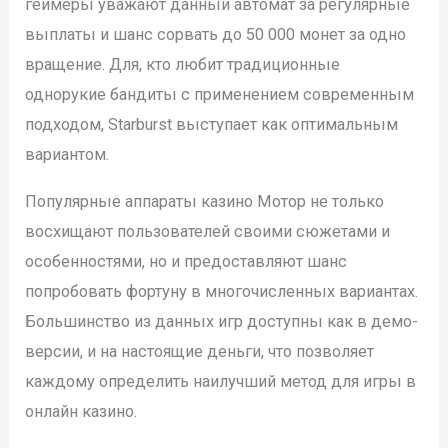
геймеры уважают данный автомат за регулярные
выплаты и шанс сорвать до 50 000 монет за одно
вращение. Для, кто любит традиционные
однорукие бандиты с применением современным
подходом, Starburst выступает как оптимальным
вариантом.
Популярные аппараты казино Мотор не только
восхищают пользователей своими сюжетами и
особенностями, но и предоставляют шанс
попробовать фортуну в многочисленных вариантах.
Большинство из данных игр доступны как в демо-
версии, и на настоящие деньги, что позволяет
каждому определить наилучший метод для игры в
онлайн казино.