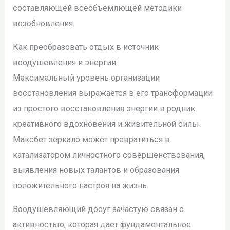
составляющей всеобъемлющей методики
возобновления.
Как преобразовать отдых в источник
воодушевления и энергии
Максимальный уровень организации
восстановления выражается в его трансформации
из простого восстановления энергии в родник
креативного вдохновения и живительной силы.
Максбет зеркало может превратиться в
катализатором личностного совершенствования,
выявления новых талантов и образования
положительного настроя на жизнь.
Воодушевляющий досуг зачастую связан с
активностью, которая дает фундаментальное