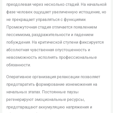
преодолевая через несколько стадий. На начальной
фазе человек ощущает увеличенную истощение, но
не прекращает управляться с функциями.
Промежуточная стадия отличается появлением
пессимизма, раздражительности и падением
побуждения. На критической ступени фиксируется
абсолютная чувственная опустошенность и
невозможность исполнять профессиональные
обязанности.
Оперативное организация релаксации позволяет
предотвратить формирование изнеможения на
начальных этапах. Постоянные паузы
регенерируют эмоциональные ресурсы,
предотвращают аккумуляцию напряжения и