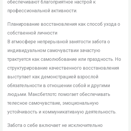
обеспечивают благоприятное настрой к
профессиональной активности.
Планирование восстановления как способ ухода о
собственной личности
В атмосфере непрерывной занятости забота о
индивидуальном самочувствии зачастую
трактуется как самолюбование или праздность. Но
структурирование качественного восстановления
выступает как демонстрацией взрослой
обязательности в отношении собой и другими
людьми. Максбетлотс помогает обеспечивать
телесное самочувствие, эмоциональную
устойчивость и коммуникативную деятельность.
Забота о себе включает не исключительно