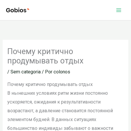
Ir
para
o
conteúdo
Почему критично
продумывать отдых
/
Sem categoria
/ Por
colonos
Почему критично продумывать отдых
В нынешних условиях ритм жизни постоянно
ускоряется, ожидания к результативности
возрастают, а давление становится постоянной
элементом будней. В данных ситуациях
большинство индивиды забывают о важности