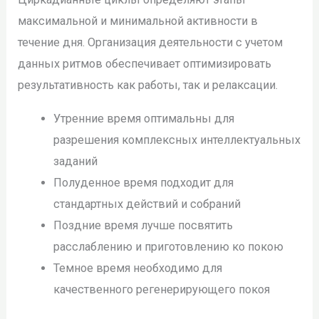
максимальной и минимальной активности в
течение дня. Организация деятельности с учетом
данных ритмов обеспечивает оптимизировать
результативность как работы, так и релаксации.
Утренние время оптимальны для
разрешения комплексных интеллектуальных
заданий
Полуденное время подходит для
стандартных действий и собраний
Поздние время лучше посвятить
расслаблению и приготовлению ко покою
Темное время необходимо для
качественного регенерирующего покоя