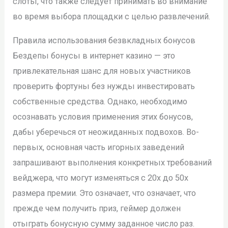
слоты, что также следует принимать во внимание
во время выбора площадки с целью развлечений.
Правила использования безвкладных бонусов
Бездепы бонусы в интернет казино — это
привлекательная шанс для новых участников
проверить фортуны без нужды инвестировать
собственные средства. Однако, необходимо
осознавать условия применения этих бонусов,
дабы уберечься от неожиданных подвохов. Во-
первых, основная часть игорных заведений
запрашивают выполнения конкретных требований
вейджера, что могут изменяться с 20x до 50x
размера премии. Это означает, что означает, что
прежде чем получить приз, геймер должен
отыграть бонусную сумму заданное число раз.