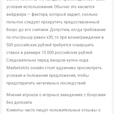
условия использования. Обычно это касается
вейджера — фактора, который задает, сколько
попыток следует прокрутить предоставленный
бонус до его снятием. Допустим, когда требование
по отыгрышу равен x30, то при вознаграждении в
500 российских рублей требуется совершить
ставок в размере 15 000 российских рублей.
Следовательно перед вводом купон-кода
Maxbetslots онлайн стоит вдумчиво просмотреть
условия и положения предложения, чтобы
предотвратить негативных последствий.
Мнения игроков о игорных заведениях с бонусами
без депозита
Клиенты часто пишут положительные отзывы о