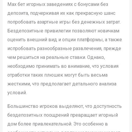
Мах бет игорных заведениях с бонусами без
депозита, подчеркивая их как прекрасную шанс
попробовать азартные игры без денежных затрат.
Бездепозитные привилегии позволяют новичкам
оценить внешний вид и опции платформы, а также
испробовать разнообразные развлечения, прежде
чем решиться на реальные ставки. Однако,
необходимо принимать во внимание, что условия
отработки таких плюшек могут быть весьма
жесткими, что предполагает детального анализа
условий.
Большинство игроков выделяют, что доступность
бездепозитных поощрений превращает игорный
дом более привлекательной. Это особенно в