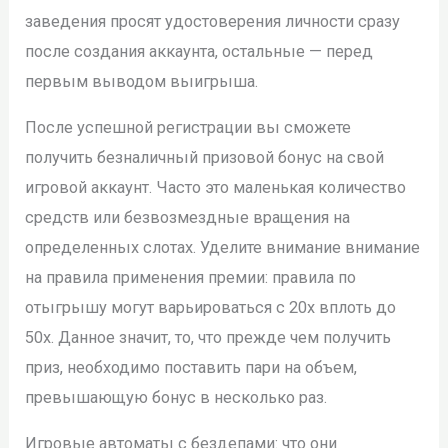
заведения просят удостоверения личности сразу
после создания аккаунта, остальные — перед
первым выводом выигрыша.
После успешной регистрации вы сможете
получить безналичный призовой бонус на свой
игровой аккаунт. Часто это маленькая количество
средств или безвозмездные вращения на
определенных слотах. Уделите внимание внимание
на правила применения премии: правила по
отыгрышу могут варьироваться с 20x вплоть до
50x. Данное значит, то, что прежде чем получить
приз, необходимо поставить пари на объем,
превышающую бонус в несколько раз.
Игровые автоматы с бездепами: что они