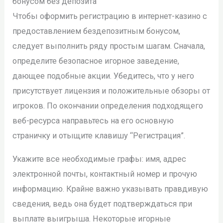
бонусом без депозита
Чтобы оформить регистрацию в интернет-казино с
предоставлением бездепозитным бонусом,
следует выполнить ряду простым шагам. Сначала,
определите безопасное игорное заведение,
дающее подобные акции. Убедитесь, что у него
присутствует лицензия и положительные обзоры от
игроков. По окончании определения подходящего
веб-ресурса направьтесь на его основную
страничку и отыщите клавишу “Регистрация”.
Укажите все необходимые графы: имя, адрес
электронной почты, контактный номер и прочую
информацию. Крайне важно указывать правдивую
сведения, ведь она будет подтверждаться при
выплате выигрыша. Некоторые игорные