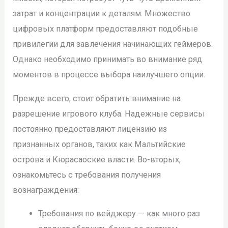
затрат и концентрации к деталям. Множество
цифровых платформ предоставляют подобные
привилегии для завлечения начинающих геймеров.
Однако необходимо принимать во внимание ряд
моментов в процессе выбора наилучшего опции.
Прежде всего, стоит обратить внимание на
разрешение игрового клуба. Надежные сервисы
постоянно предоставляют лицензию из
признанных органов, таких как Мальтийские
острова и Кюрасаоские власти. Во-вторых,
ознакомьтесь с требования получения
вознаграждения:
Требования по вейджеру — как много раз