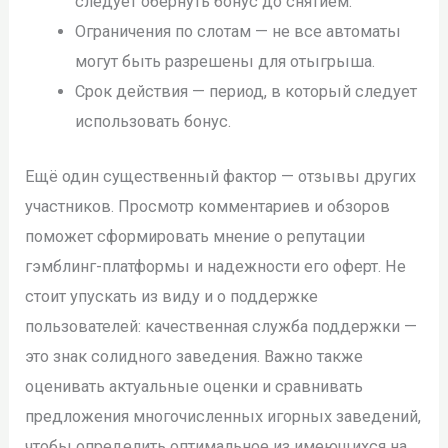
следует обернуть бонус до снятием.
Ограничения по слотам — не все автоматы
могут быть разрешены для отыгрыша.
Срок действия — период, в который следует
использовать бонус.
Ещё один существенный фактор — отзывы других
участников. Просмотр комментариев и обзоров
поможет сформировать мнение о репутации
гэмблинг-платформы и надежности его оферт. Не
стоит упускать из виду и о поддержке
пользователей: качественная служба поддержки —
это знак солидного заведения. Важно также
оценивать актуальные оценки и сравнивать
предложения многочисленных игорных заведений,
чтобы определить оптимальное из имеющихся на