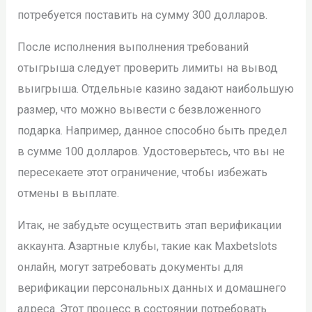
потребуется поставить на сумму 300 долларов.
После исполнения выполнения требований
отыгрыша следует проверить лимиты на вывод
выигрыша. Отдельные казино задают наибольшую
размер, что можно вывести с безвложенного
подарка. Например, данное способно быть предел
в сумме 100 долларов. Удостоверьтесь, что вы не
пересекаете этот ограничение, чтобы избежать
отмены в выплате.
Итак, не забудьте осуществить этап верификации
аккаунта. Азартные клубы, такие как Maxbetslots
онлайн, могут затребовать документы для
верификации персональных данных и домашнего
адреса. Этот процесс в состоянии потребовать