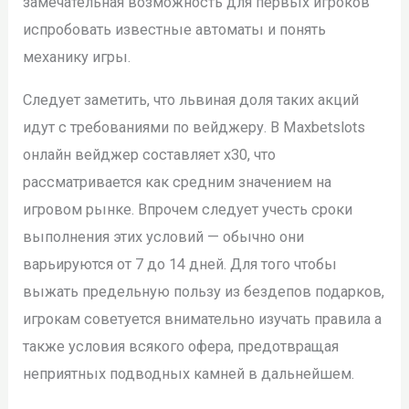
замечательная возможность для первых игроков
испробовать известные автоматы и понять
механику игры.
Следует заметить, что львиная доля таких акций
идут с требованиями по вейджеру. В Maxbetslots
онлайн вейджер составляет x30, что
рассматривается как средним значением на
игровом рынке. Впрочем следует учесть сроки
выполнения этих условий — обычно они
варьируются от 7 до 14 дней. Для того чтобы
выжать предельную пользу из бездепов подарков,
игрокам советуется внимательно изучать правила а
также условия всякого офера, предотвращая
неприятных подводных камней в дальнейшем.