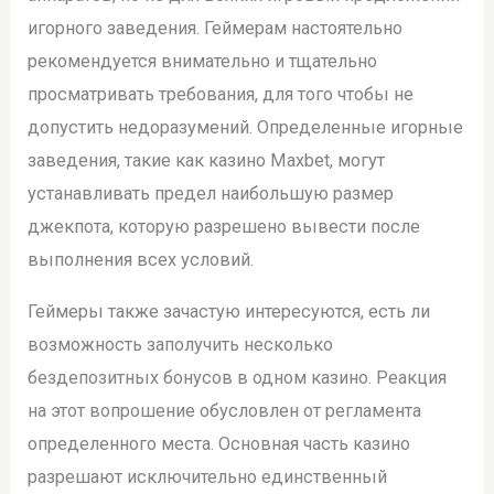
игорного заведения. Геймерам настоятельно
рекомендуется внимательно и тщательно
просматривать требования, для того чтобы не
допустить недоразумений. Определенные игорные
заведения, такие как казино Maxbet, могут
устанавливать предел наибольшую размер
джекпота, которую разрешено вывести после
выполнения всех условий.
Геймеры также зачастую интересуются, есть ли
возможность заполучить несколько
бездепозитных бонусов в одном казино. Реакция
на этот вопрошение обусловлен от регламента
определенного места. Основная часть казино
разрешают исключительно единственный