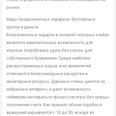
рынке.
Виды бездепозитных подарков: бесплатные
крутки и деньги
Безвложенные подарки в интернет игровых клубах
являются замечательную возможность для
игроков попробовать удачу без угрозы для
собственного бумажника. Среди наиболее
распространённых видов этих привилегий
отмечаются безвозмездные раскрутки и
монетарные ресурсы. Даровые спины даются на
избранные аппараты и дают возможность
геймерам насладиться процессом игры без нужды
пополнения счета. Как правило объем подобных
вращений варьируется с 10 до 50, исходя из