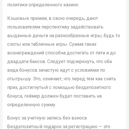
политики определенного казино.
Кэшовые премии, в свою очередь, дают
пользователям перспективу задействовать
выданные деньги на разнообразные игры, будь то
слоты или табличные игры. Сумма таких
вознаграждений способна достигать от пяти и до
двадцати баксов. Следует подчеркнуть, что оба
вида бонусов зачастую идут с условиями по
отыгрышу. Это, означает, что перед тем как снять
приз, достигнутый с помощью бездепозитного
бонуса, геймер должен будет поставить на
определенную сумму.
Бонус за учетную запись без взноса
Бездепозитный подарок за регистрацию — это