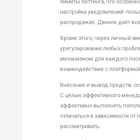
лимиты беттинга, что особен
настройка уведомлений: поль
распродажах. Данное даёт во
Кроме этого, через личный ак
урегулирования любых пробл
механизмом для каждого посе
взаимодействие с платформой
Внесение и вывод средств: о
С целью эффективного менеджм
эффективно выполнять пополн
отличаться в зависимости от 
рассматривать.