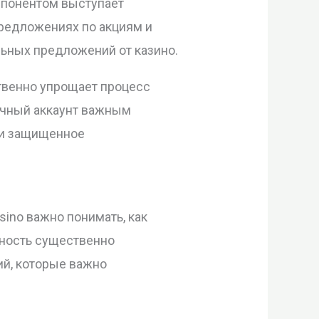
омпонентом выступает
предложениях по акциям и
ьных предложений от казино.
ственно упрощает процесс
ичный аккаунт важным
 и защищенное
ino важно понимать, как
жность существенно
ий, которые важно