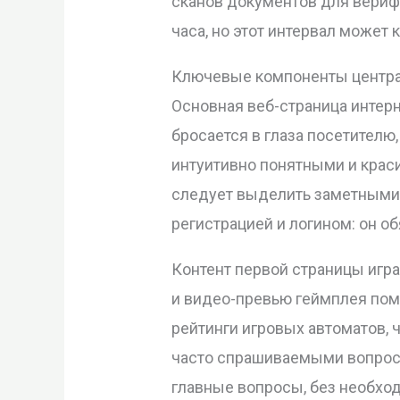
сканов документов для верифи
часа, но этот интервал может 
Ключевые компоненты центра
Основная веб-страница интерн
бросается в глаза посетителю
интуитивно понятными и краси
следует выделить заметными 
регистрацией и логином: он об
Контент первой страницы игр
и видео-превью геймплея пом
рейтинги игровых автоматов, 
часто спрашиваемыми вопроса
главные вопросы, без необход