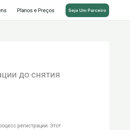
ens
Planos e Preços
Seja Um Parceiro
ации до снятия
оцесс регистрации. Этот