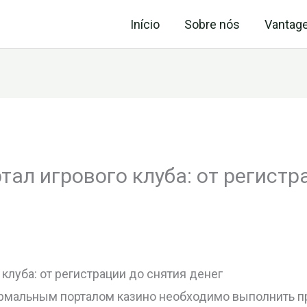
Início
Sobre nós
Vantag
ал игрового клуба: от регистр
клуба: от регистрации до снятия денег
ормальным порталом казино необходимо выполнить пр