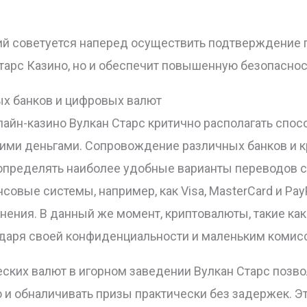
 советуется наперед осуществить подтверждение п
Старс Казино, но и обеспечит повышенную безопаснос
х банков и цифровых валют
айн-казино Вулкан Старс критично располагать спос
оими деньгами. Сопровождение различных банков и 
определять наиболее удобные варианты переводов 
вые системы, например, как Visa, MasterCard и PayP
ения. В данный же момент, криптовалюты, такие как B
даря своей конфиденциальности и маленьким комис
ских валют в игорном заведении Вулкан Старс позво
о и обналичивать призы практически без задержек. Э