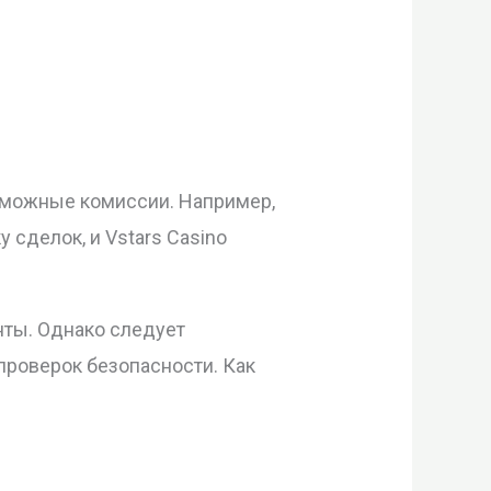
зможные комиссии. Например,
сделок, и Vstars Casino
нты. Однако следует
проверок безопасности. Как