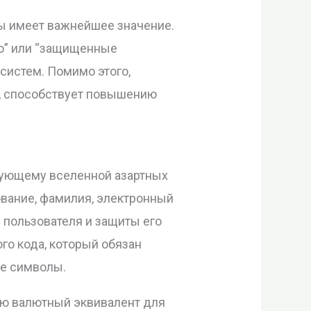
ы имеет важнейшее значение.
ию” или “защищенные
систем. Помимо этого,
х, способствует повышению
лнующему вселенной азартных
ование, фамилия, электронный
 пользователя и защиты его
го кода, который обязан
ые символы.
ую валютный эквивалент для