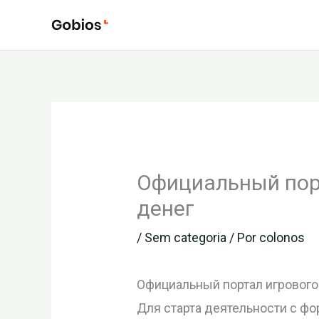
Ir
para
o
conteúdo
Официальный порт
денег
/
Sem categoria
/ Por
colonos
Официальный портал игрового 
Для старта деятельности с ф