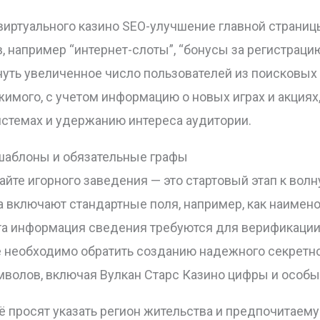
иртуального казино SEO-улучшение главной страниц
 например “интернет-слоты”, “бонусы за регистрац
нуть увеличенное число пользователей из поисковых 
имого, с учетом информацию о новых играх и акция
истемах и удержанию интереса аудитории.
шаблоны и обязательные графы
айте игорного заведения — это стартовый этап к во
а включают стандартные поля, например, как наимен
та информация сведения требуются для верификации
е необходимо обратить созданию надежного секретно
мволов, включая Вулкан Старс Казино цифры и особ
 просят указать регион жительства и предпочитаем