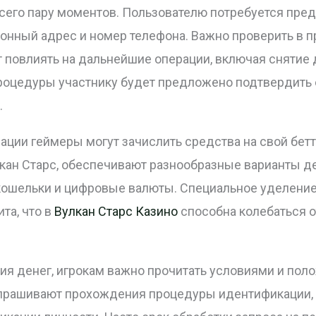
сего пару моментов. Пользователю потребуется пре
ронный адрес и номер телефона. Важно проверить в 
т повлиять на дальнейшие операции, включая снятие 
роцедуры участнику будет предложено подтвердить
.
ации геймеры могут зачислить средства на свой бетт
улкан Старс, обеспечивают разнообразные варианты де
кошельки и цифровые валюты. Специальное уделение
та, что в
Вулкан Старс Казино
способна колебаться от
ия денег, игрокам важно прочитать условиями и пол
рашивают прохождения процедуры идентификации, к