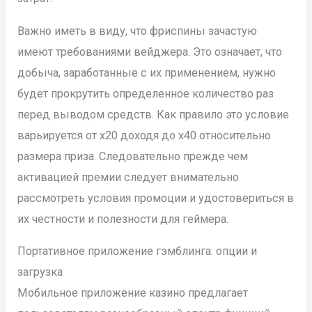
Важно иметь в виду, что фриспины зачастую
имеют требованиями вейджера. Это означает, что
добыча, заработанные с их применением, нужно
будет прокрутить определенное количество раз
перед выводом средств. Как правило это условие
варьируется от x20 доходя до x40 относительно
размера приза. Следовательно прежде чем
активацией премии следует внимательно
рассмотреть условия промоции и удостовериться в
их честности и полезности для геймера.
Портативное приложение гэмблинга: опции и
загрузка
Мобильное приложение казино предлагает