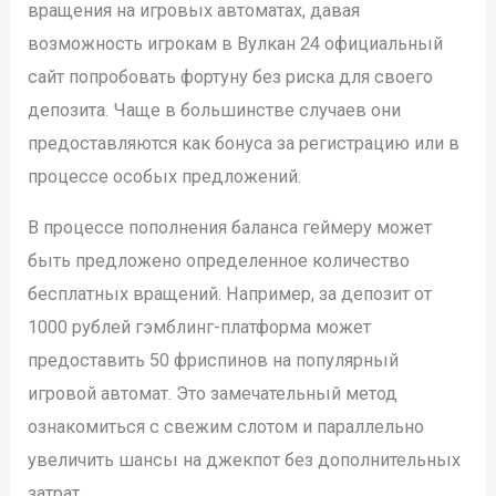
вращения на игровых автоматах, давая
возможность игрокам в Вулкан 24 официальный
сайт попробовать фортуну без риска для своего
депозита. Чаще в большинстве случаев они
предоставляются как бонуса за регистрацию или в
процессе особых предложений.
В процессе пополнения баланса геймеру может
быть предложено определенное количество
бесплатных вращений. Например, за депозит от
1000 рублей гэмблинг-платформа может
предоставить 50 фриспинов на популярный
игровой автомат. Это замечательный метод
ознакомиться с свежим слотом и параллельно
увеличить шансы на джекпот без дополнительных
затрат.