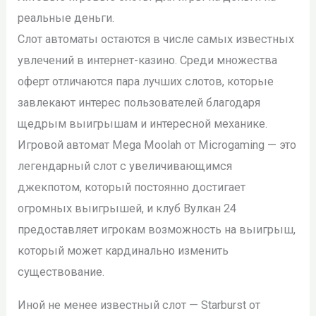
реальные деньги.
Слот автоматы остаются в числе самых известных
увлечений в интернет-казино. Среди множества
оферт отличаются пара лучших слотов, которые
завлекают интерес пользователей благодаря
щедрым выигрышам и интересной механике.
Игровой автомат Mega Moolah от Microgaming — это
легендарный слот с увеличивающимся
джекпотом, который постоянно достигает
огромных выигрышей, и клуб Вулкан 24
предоставляет игрокам возможность на выигрыш,
который может кардинально изменить
существование.
Иной не менее известный слот — Starburst от