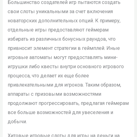
Большинство создателей игр пытаются создать
свои слоты уникальными за счет включения
новаторских дополнительных опций. К примеру,
отдельные игры предоставляют геймерам
избирать из различных бонусных раундов, что
привносит элемент стратегии в геймплей. Иные
игровые автоматы могут предоставлять мини-
игрушки либо квесты внутри основного игрового
процесса, что делает их еще более
привлекательными для игроков. Таким образом,
аппараты с призовыми возможностями
продолжают прогрессировать, предлагая геймерам
все больше возможностей для увеселения и
добычи.
Хитовые игровые слоты для игры на деньги на