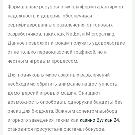
Формальные ресурсы этих платформ гарантируют
надежность и доверие, обеспечивая
сертифицированные развлечения от топовых
разработчиков, таких как NetEnt и Microgaming.
Данное позволяет игрокам получать удовольствие
от не только первоклассной графикой, но и
честным игровым процессом.
Для новичков в мире азартных развлечений
необходимо обратить внимание на доступность
демо-версий игровых машин. Они дают
возможность опробовать однорукие бандиты без
риска для бюджета. Важным аспектом выбора
игорного заведения, таким как
казино Вулкан 24
,
становится присутствие системы бонусов.