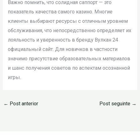
Важно помнить, что солидная саппорт — это
показатель качества самого казино. Многие
клиенты выбирают ресурсы с отличным уровнем
обслуживания, что непосредственно определяет их
лояльность и уверенность в бренду Вулкан 24
официальный сайт. Для новичков в частности
значимо присутствие образовательных материалов
и шанс получения советов по аспектам осознанной
игры.
←
Post anterior
Post seguinte
→