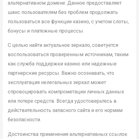
альтернативном домене. Данное предоставляет
шанс пользователям без проблем продолжать
пользоваться все функции казино, с учетом слоты,
бонусы и платежные процессы.
С целью найти актуальное зеркало, советуется
воспользоваться проверенным источникам, таким
как служба поддержки казино или надежные
партнерские ресурсы. Важно осознавать, что
эксплуатация нелегальных зеркал может
спровоцировать компрометации личных данных
или потере средств. Всегда удостоверьтесь в
действительность запасного сайта и его нормам
безопасности.
Достоинства применения альтернативных ссылок