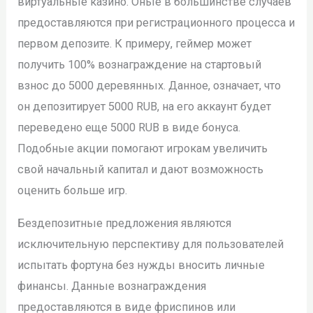
виртуальные казино. Оные в большинстве случаев
предоставляются при регистрационного процесса и
первом депозите. К примеру, геймер может
получить 100% вознаграждение на стартовый
взнос до 5000 деревянных. Данное, означает, что
он депозитирует 5000 RUB, на его аккаунт будет
переведено еще 5000 RUB в виде бонуса.
Подобные акции помогают игрокам увеличить
свой начальный капитал и дают возможность
оценить больше игр.
Бездепозитные предложения являются
исключительную перспективу для пользователей
испытать фортуна без нужды вносить личные
финансы. Данные вознаграждения
предоставляются в виде фриспинов или