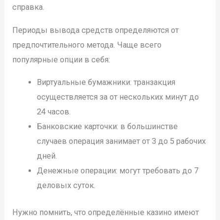
справка.
Периоды вывода средств определяются от
предпочтительного метода. Чаще всего
популярные опции в себя:
Виртуальные бумажники: транзакция
осуществляется за от нескольких минут до
24 часов.
Банковские карточки: в большинстве
случаев операция занимает от 3 до 5 рабочих
дней.
Денежные операции: могут требовать до 7
деловых суток.
Нужно помнить, что определённые казино имеют