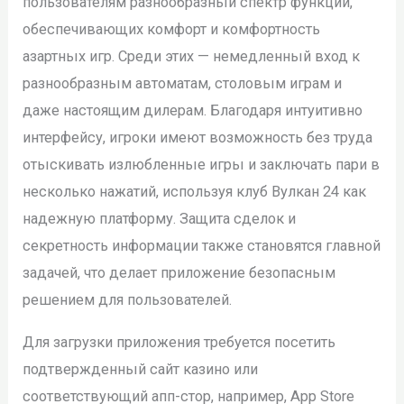
пользователям разнообразный спектр функций,
обеспечивающих комфорт и комфортность
азартных игр. Среди этих — немедленный вход к
разнообразным автоматам, столовым играм и
даже настоящим дилерам. Благодаря интуитивно
интерфейсу, игроки имеют возможность без труда
отыскивать излюбленные игры и заключать пари в
несколько нажатий, используя клуб Вулкан 24 как
надежную платформу. Защита сделок и
секретность информации также становятся главной
задачей, что делает приложение безопасным
решением для пользователей.
Для загрузки приложения требуется посетить
подтвержденный сайт казино или
соответствующий апп-стор, например, App Store