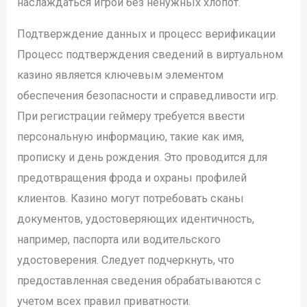
наслаждаться игрой без ненужных хлопот.
Подтверждение данных и процесс верификации
Процесс подтверждения сведений в виртуальном
казино является ключевым элементом
обеспечения безопасности и справедливости игр.
При регистрации геймеру требуется ввести
персональную информацию, такие как имя,
прописку и день рождения. Это проводится для
предотвращения фрода и охраны профилей
клиентов. Казино могут потребовать сканы
документов, удостоверяющих идентичность,
например, паспорта или водительского
удостоверения. Следует подчеркнуть, что
предоставленная сведения обрабатываются с
учетом всех правил приватности.