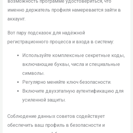
возможность программе удостовериться, что
именно держатель профиля намеревается зайти в
аккаунт.
Вот пару подсказок для надёжной
регистрационного процесса и входа в систему:
Используйте комплексные секретные коды,
включающие буквы, числа и специальные
символы.
Регулярно меняйте ключ безопасности.
Включите двухэтапную аутентификацию для
усиленной защиты.
Соблюдение данных советов содействует
обеспечить ваш профиль в безопасности и