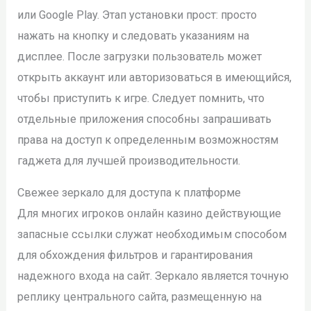
или Google Play. Этап установки прост: просто
нажать на кнопку и следовать указаниям на
дисплее. После загрузки пользователь может
открыть аккаунт или авторизоваться в имеющийся,
чтобы приступить к игре. Следует помнить, что
отдельные приложения способны запрашивать
права на доступ к определенным возможностям
гаджета для лучшей производительности.
Свежее зеркало для доступа к платформе
Для многих игроков онлайн казино действующие
запасные ссылки служат необходимым способом
для обхождения фильтров и гарантирования
надежного входа на сайт. Зеркало является точную
реплику центрального сайта, размещенную на