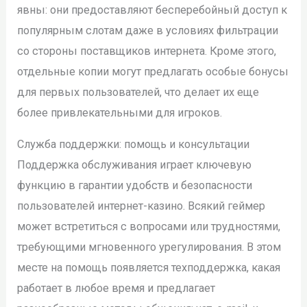
явны: они предоставляют бесперебойный доступ к
популярным слотам даже в условиях фильтрации
со стороны поставщиков интернета. Кроме этого,
отдельные копии могут предлагать особые бонусы
для первых пользователей, что делает их еще
более привлекательными для игроков.
Служба поддержки: помощь и консультации
Поддержка обслуживания играет ключевую
функцию в гарантии удобств и безопасности
пользователей интернет-казино. Всякий геймер
может встретиться с вопросами или трудностями,
требующими мгновенного урегулирования. В этом
месте на помощь появляется техподдержка, какая
работает в любое время и предлагает