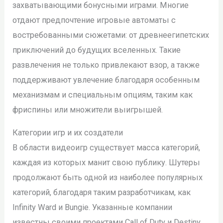
захватывающими бонусными играми. Многие
отдают предпочтение игровые автоматы с
востребованными сюжетами: от древнеегипетских
приключений до будущих вселенных. Такие
развлечения не только привлекают взор, а также
поддерживают увлечение благодаря особенным
механизмам и специальным опциям, таким как
фриспины или множители выигрышей.
Категории игр и их создатели
В области видеоигр существует масса категорий,
каждая из которых манит свою публику. Шутеры
продолжают быть одной из наиболее популярных
категорий, благодаря таким разработчикам, как
Infinity Ward и Bungie. Указанные компании
известны своими проектами Call of Duty и Destiny,