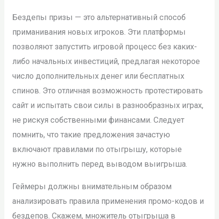
Бездепы призы — это альтернативный способ
приманивания новых игроков. Эти платформы
позволяют запустить игровой процесс без каких-
либо начальных инвестиций, предлагая некоторое
число дополнительных денег или бесплатных
спинов. Это отличная возможность протестировать
сайт и испытать свои силы в разнообразных играх,
не рискуя собственными финансами. Следует
помнить, что такие предложения зачастую
включают правилами по отыгрышу, которые
нужно выполнить перед выводом выигрыша.
Геймеры должны внимательным образом
анализировать правила применения промо-кодов и
бездепов. Скажем, множитель отыгрыша в