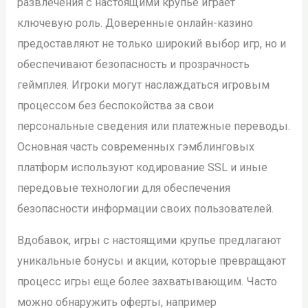
развлечения с настоящими крупье играет
ключевую роль. Доверенные онлайн-казино
предоставляют не только широкий выбор игр, но и
обеспечивают безопасность и прозрачность
геймплея. Игроки могут наслаждаться игровым
процессом без беспокойства за свои
персональные сведения или платежные переводы.
Основная часть современных гэмблинговых
платформ используют кодирование SSL и иные
передовые технологии для обеспечения
безопасности информации своих пользователей.
Вдобавок, игры с настоящими крупье предлагают
уникальные бонусы и акции, которые превращают
процесс игры еще более захватывающим. Часто
можно обнаружить оферты, например