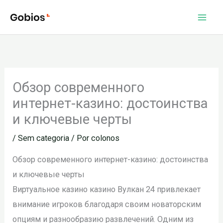
Ir
para
o
conteúdo
Обзор современного
интернет-казино: достоинства
и ключевые черты
/
Sem categoria
/ Por
colonos
Обзор современного интернет-казино: достоинства
и ключевые черты
Виртуальное казино казино Вулкан 24 привлекает
внимание игроков благодаря своим новаторским
опциям и разнообразию развлечений. Одним из