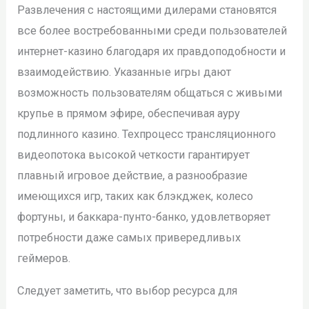
Развлечения с настоящими дилерами становятся
все более востребованными среди пользователей
интернет-казино благодаря их правдоподобности и
взаимодействию. Указанные игры дают
возможность пользователям общаться с живыми
крупье в прямом эфире, обеспечивая ауру
подлинного казино. Техпроцесс трансляционного
видеопотока высокой четкости гарантирует
плавный игровое действие, а разнообразие
имеющихся игр, таких как блэкджек, колесо
фортуны, и баккара-пунто-банко, удовлетворяет
потребности даже самых привередливых
геймеров.
Следует заметить, что выбор ресурса для