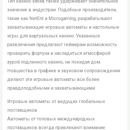
Тип казино забав также удерживает значительное
значение в индустрии. Подобные производители,
такие как NetEnt и Microgaming, разрабатывают
захватывающие игровые автоматы и настольные
игры для виртуальных казино. Указанные
развлечения предлагают геймерам возможность
проверить фортуна и насладиться атмосферой
аурой подлинного казино, не покидая дом.
Новшества в графике и звуковом сопровождении
делают эти игровые автоматы все более
правдоподобными и захватывающими.
Игровые автоматы от ведущих глобальных
поставщиков
Автоматы от топовых международных
поставщиков всегда привлекают внимание