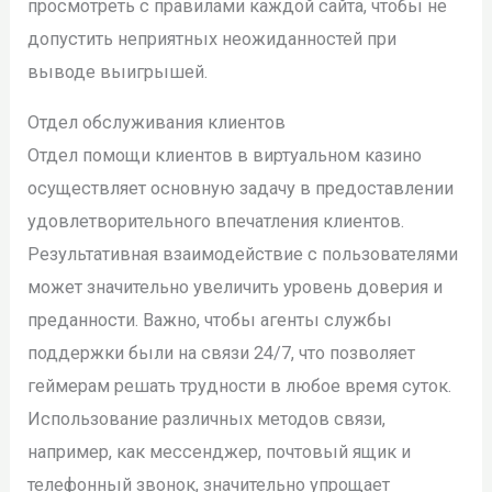
просмотреть с правилами каждой сайта, чтобы не
допустить неприятных неожиданностей при
выводе выигрышей.
Отдел обслуживания клиентов
Отдел помощи клиентов в виртуальном казино
осуществляет основную задачу в предоставлении
удовлетворительного впечатления клиентов.
Результативная взаимодействие с пользователями
может значительно увеличить уровень доверия и
преданности. Важно, чтобы агенты службы
поддержки были на связи 24/7, что позволяет
геймерам решать трудности в любое время суток.
Использование различных методов связи,
например, как мессенджер, почтовый ящик и
телефонный звонок, значительно упрощает