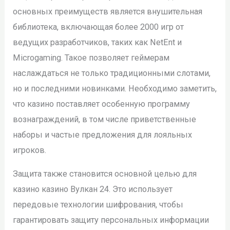
основных преимуществ является внушительная
библиотека, включающая более 2000 игр от
ведущих разработчиков, таких как NetEnt и
Microgaming. Такое позволяет геймерам
наслаждаться не только традиционными слотами,
но и последними новинками. Необходимо заметить,
что казино поставляет особенную программу
вознаграждений, в том числе приветственные
наборы и частые предложения для лояльных
игроков.
Защита также становится основной целью для
казино казино Вулкан 24. Это использует
передовые технологии шифрования, чтобы
гарантировать защиту персональных информации