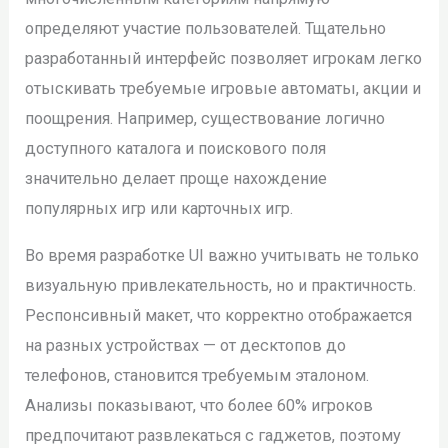
определяют участие пользователей. Тщательно
разработанный интерфейс позволяет игрокам легко
отыскивать требуемые игровые автоматы, акции и
поощрения. Например, существование логично
доступного каталога и поискового поля
значительно делает проще нахождение
популярных игр или карточных игр.
Во время разработке UI важно учитывать не только
визуальную привлекательность, но и практичность.
Респонсивный макет, что корректно отображается
на разных устройствах — от десктопов до
телефонов, становится требуемым эталоном.
Анализы показывают, что более 60% игроков
предпочитают развлекаться с гаджетов, поэтому