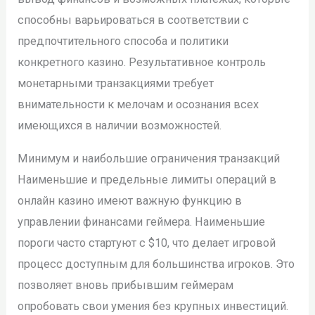
способны варьироваться в соответствии с
предпочтительного способа и политики
конкретного казино. Результативное контроль
монетарными транзакциями требует
внимательности к мелочам и осознания всех
имеющихся в наличии возможностей.
Минимум и наибольшие ограничения транзакций
Наименьшие и предельные лимиты операций в
онлайн казино имеют важную функцию в
управлении финансами геймера. Наименьшие
пороги часто стартуют с $10, что делает игровой
процесс доступным для большинства игроков. Это
позволяет вновь прибывшим геймерам
опробовать свои умения без крупных инвестиций.