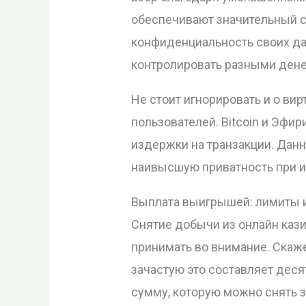
обеспечивают значительный с
конфиденциальность своих да
контролировать разными ден
Не стоит игнорировать и о ви
пользователей. Bitcoin и Эф
издержки на транзакции. Данн
наивысшую приватность при иг
Выплата выигрышей: лимиты и
Снятие добычи из онлайн каз
принимать во внимание. Скаж
зачастую это составляет деся
сумму, которую можно снять з