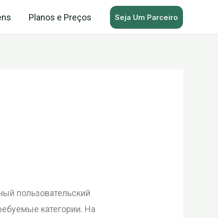
ens
Planos e Preços
Seja Um Parceiro
тный пользовательский
ребуемые категории. На