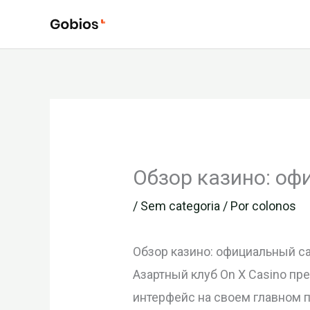
Ir
para
o
conteúdo
Обзор казино: оф
/
Sem categoria
/ Por
colonos
Обзор казино: официальный са
Азартный клуб On X Casino п
интерфейс на своем главном п