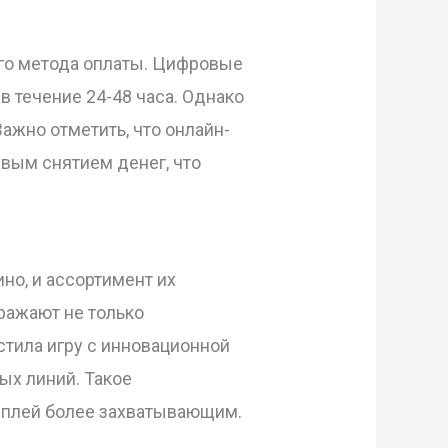
го метода оплаты. Цифровые
 в течение 24-48 часа. Однако
жно отметить, что онлайн-
вым снятием денег, что
но, и ассортимент их
ражают не только
стила игру с инновационной
ых линий. Такое
мплей более захватывающим.