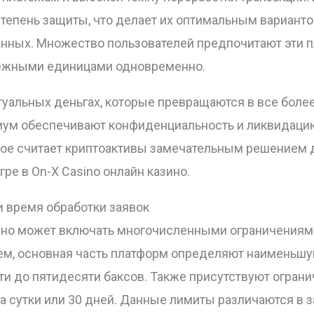
тепень защиты, что делает их оптимальным варианто
нных. Множество пользователей предпочитают эти 
ежными единицами одновременно.
ртуальных деньгах, которые превращаются в все бол
ириум обеспечивают конфиденциальность и ликвидаци
ое считает криптоактивы замечательным решением дл
ре в On-X Casino онлайн казино.
 время обработки заявок
ино может включать многочисленными ограничениям
ем, основная часть платформ определяют наименьшу
ти до пятидесяти баксов. Также присутствуют огран
а сутки или 30 дней. Данные лимиты различаются в 