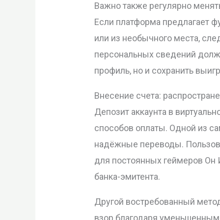
Важно также регулярно менять
Если платформа предлагает ф
или из необычного места, сле
персональных сведений должна
профиль, но и сохранить выиг
Внесение счета: распростран
Депозит аккаунта в виртуальн
способов оплаты. Одной из са
надёжные переводы. Пользова
для постоянных геймеров Он И
банка-эмитента.
Другой востребованный метод —
взор благодаря уменьшенным 