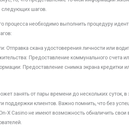
я следующих шагов.
го процесса необходимо выполнить процедуру иденти
агов:
и: Отправка скана удостоверения личности или води
ительства: Предоставление коммунального счета ил
ормации: Предоставление снимка экрана кредитки ил
жет занять от пары времени до нескольких суток, в
ти поддержки клиентов. Важно помнить, что без усп
 On-X Casino не имеют возможность обналичить свои 
ователей.