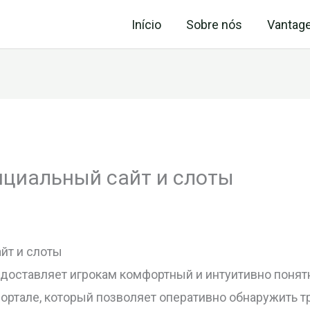
Início
Sobre nós
Vantag
ициальный сайт и слоты
йт и слоты
редоставляет игрокам комфортный и интуитивно поня
ортале, который позволяет оперативно обнаружить т