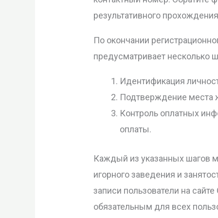
результативного прохождени
По окончании регистрационно
предусматривает несколько ш
Идентификация личност
Подтверждение места ж
Контроль оплатных инф
оплаты.
Каждый из указанных шагов мо
игорного заведения и занятос
записи пользователи на сайте
обязательным для всех польз