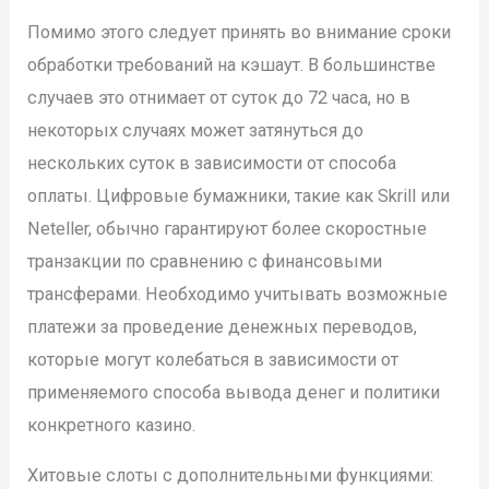
Помимо этого следует принять во внимание сроки
обработки требований на кэшаут. В большинстве
случаев это отнимает от суток до 72 часа, но в
некоторых случаях может затянуться до
нескольких суток в зависимости от способа
оплаты. Цифровые бумажники, такие как Skrill или
Neteller, обычно гарантируют более скоростные
транзакции по сравнению с финансовыми
трансферами. Необходимо учитывать возможные
платежи за проведение денежных переводов,
которые могут колебаться в зависимости от
применяемого способа вывода денег и политики
конкретного казино.
Хитовые слоты с дополнительными функциями: