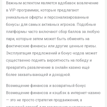
Важным аспектом является вдобавок вовлечение
в VIP-программах, которые предлагают
уникальные оферты и персонализированные
бонусы для самых активных игроков. Подобные
платформы часто включают сбор баллов за любую
пари, которые затем может быть обменять на
фактические финансы или другие ценные призы.
Эксплуатация предложений и бонус-кодов может
существенно поднять вероятность на победу и
превратить развлечение в онлайн казино ещё
более захватывающей и доходной.
Возмещение финансов и возвратный бонус
Возмещение финансов и кэшбэк в интернет-казино
— это не просто стратегия продвижения, а