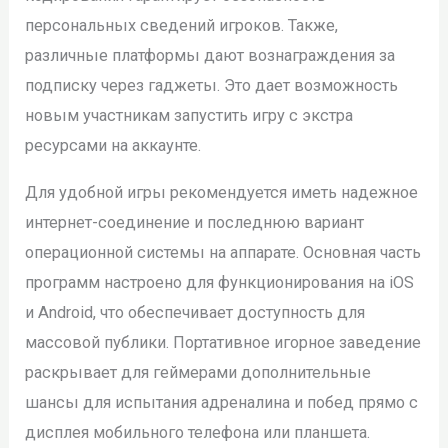
персональных сведений игроков. Также,
различные платформы дают вознаграждения за
подписку через гаджеты. Это дает возможность
новым участникам запустить игру с экстра
ресурсами на аккаунте.
Для удобной игры рекомендуется иметь надежное
интернет-соединение и последнюю вариант
операционной системы на аппарате. Основная часть
программ настроено для функционирования на iOS
и Android, что обеспечивает доступность для
массовой публики. Портативное игорное заведение
раскрывает для геймерами дополнительные
шансы для испытания адреналина и побед прямо с
дисплея мобильного телефона или планшета.