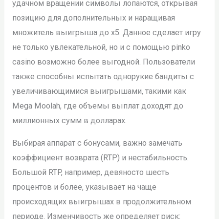
удачном вращении символы лопаются, открывая
позицию для дополнительных и наращивая
множитель выигрыша до x5. Данное сделает игру
не только увлекательной, но и с помощью pinko
casino возможно более выгодной. Пользователи
также способны испытать однорукие бандиты с
увеличивающимися выигрышами, такими как
Mega Moolah, где объемы выплат доходят до
миллионных сумм в долларах.
Выбирая аппарат с бонусами, важно замечать
коэффициент возврата (RTP) и нестабильность.
Большой RTP, например, девяносто шесть
процентов и более, указывает на чаще
происходящих выигрышах в продолжительном
периоде. Изменчивость же определяет риск: