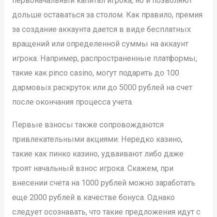
первоначальный капитал игрока, но и позволяют
дольше оставаться за столом. Как правило, премия
за создание аккаунта дается в виде бесплатных
вращений или определенной суммы на аккаунт
игрока. Например, распространенные платформы,
такие как pinco casino, могут подарить до 100
дармовых раскруток или до 5000 рублей на счет
после окончания процесса учета.
Первые взносы также сопровождаются
привлекательными акциями. Нередко казино,
такие как пинко казино, удваивают либо даже
троят начальный взнос игрока. Скажем, при
внесении счета на 1000 рублей можно заработать
еще 2000 рублей в качестве бонуса. Однако
следует осознавать, что такие предложения идут с