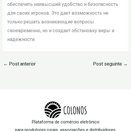
обеспечить наивысший удобство и безопасность
для своих игроков. Это дает возможность не
только решать возникающие вопросы
своевременно, но и создает обстановку веры и
надежности.
←
Post anterior
Post seguinte
→
Plataforma de comércio eletrônico
para produtores rurais, associações e distribuidores.