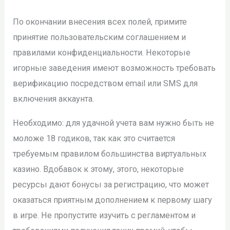
По окончании внесения всех полей, примите
принятие пользовательским соглашением и
правилами конфиденциальности. Некоторые
игорные заведения имеют возможность требовать
верификацию посредством email или SMS для
включения аккаунта.
Необходимо: для удачной учета вам нужно быть не
моложе 18 годиков, так как это считается
требуемым правилом большинства виртуальных
казино. Вдобавок к этому, этого, некоторые
ресурсы дают бонусы за регистрацию, что может
оказаться приятным дополнением к первому шагу
в игре. Не пропустите изучить с регламентом и