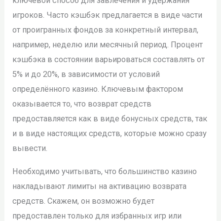
ключевой способ для завлечения и удержания
игроков. Часто кэшбэк предлагается в виде части
от проигранных фондов за конкретный интервал,
например, неделю или месячный период. Процент
кэшбэка в состоянии варьироваться составлять от
5% и до 20%, в зависимости от условий
определённого казино. Ключевым фактором
оказывается то, что возврат средств
предоставляется как в виде бонусных средств, так
и в виде настоящих средств, которые можно сразу
вывести.
Необходимо учитывать, что большинство казино
накладывают лимиты на активацию возврата
средств. Скажем, он возможно будет
предоставлен только для избранных игр или