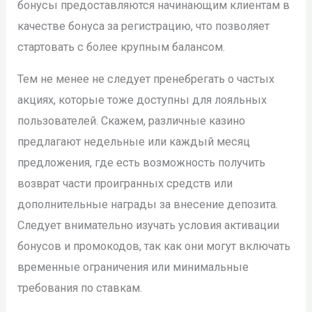
бонусы предоставляются начинающим клиентам в
качестве бонуса за регистрацию, что позволяет
стартовать с более крупным балансом.
Тем не менее не следует пренебрегать о частых
акциях, которые тоже доступны для лояльных
пользователей. Скажем, различные казино
предлагают недельные или каждый месяц
предложения, где есть возможность получить
возврат части проигранных средств или
дополнительные награды за внесение депозита.
Следует внимательно изучать условия активации
бонусов и промокодов, так как они могут включать
временные ограничения или минимальные
требования по ставкам.