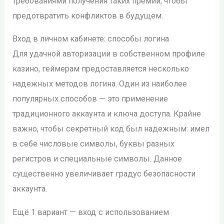
требованиями получения таких премий, чтобы
предотвратить конфликтов в будущем.
Вход в личном кабинете: способы логина
Для удачной авторизации в собственном профиле
казино, геймерам предоставляется несколько
надежных методов логина. Один из наиболее
популярных способов — это применение
традиционного аккаунта и ключа доступа. Крайне
важно, чтобы секретный код был надежным: имел
в себе числовые символы, буквы разных
регистров и специальные символы. Данное
существенно увеличивает градус безопасности
аккаунта.
Ещё 1 вариант — вход с использованием