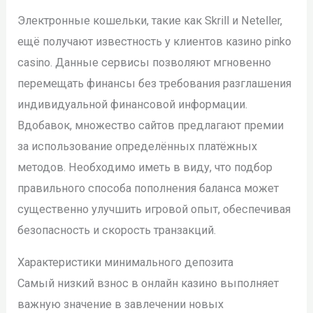
Электронные кошельки, такие как Skrill и Neteller,
ещё получают известность у клиентов казино pinko
casino. Данные сервисы позволяют мгновенно
перемещать финансы без требования разглашения
индивидуальной финансовой информации.
Вдобавок, множество сайтов предлагают премии
за использование определённых платёжных
методов. Необходимо иметь в виду, что подбор
правильного способа пополнения баланса может
существенно улучшить игровой опыт, обеспечивая
безопасность и скорость транзакций.
Характеристики минимального депозита
Самый низкий взнос в онлайн казино выполняет
важную значение в завлечении новых