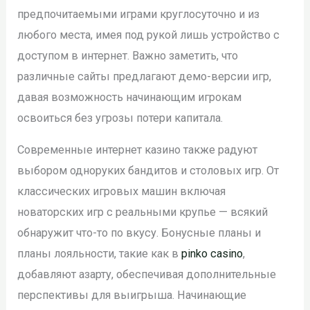
предпочитаемыми играми круглосуточно и из
любого места, имея под рукой лишь устройство с
доступом в интернет. Важно заметить, что
различные сайты предлагают демо-версии игр,
давая возможность начинающим игрокам
освоиться без угрозы потери капитала.
Современные интернет казино также радуют
выбором одноруких бандитов и столовых игр. От
классических игровых машин включая
новаторских игр с реальными крупье — всякий
обнаружит что-то по вкусу. Бонусные планы и
планы лояльности, такие как в
pinko casino
,
добавляют азарту, обеспечивая дополнительные
перспективы для выигрыша. Начинающие