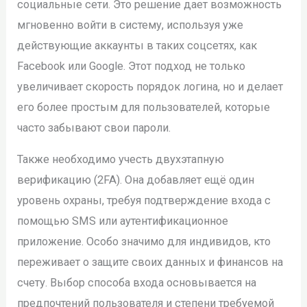
социальные сети. Это решение дает возможность
мгновенно войти в систему, используя уже
действующие аккаунты в таких соцсетях, как
Facebook или Google. Этот подход не только
увеличивает скорость порядок логина, но и делает
его более простым для пользователей, которые
часто забывают свои пароли.
Также необходимо учесть двухэтапную
верификацию (2FA). Она добавляет ещё один
уровень охраны, требуя подтверждение входа с
помощью SMS или аутентификационное
приложение. Особо значимо для индивидов, кто
переживает о защите своих данных и финансов на
счету. Выбор способа входа основывается на
предпочтений пользователя и степени требуемой