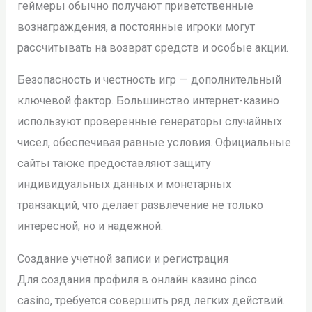
геймеры обычно получают приветственные
вознаграждения, а постоянные игроки могут
рассчитывать на возврат средств и особые акции.
Безопасность и честность игр — дополнительный
ключевой фактор. Большинство интернет-казино
используют проверенные генераторы случайных
чисел, обеспечивая равные условия. Официальные
сайты также предоставляют защиту
индивидуальных данных и монетарных
транзакций, что делает развлечение не только
интересной, но и надежной.
Создание учетной записи и регистрация
Для создания профиля в онлайн казино pinco
casino, требуется совершить ряд легких действий.