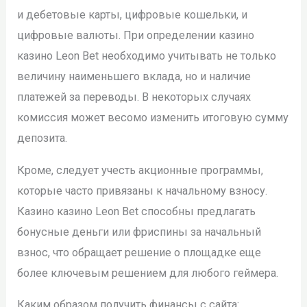
и дебетовые карты, цифровые кошельки, и
цифровые валюты. При определении казино
казино Leon Bet необходимо учитывать не только
величину наименьшего вклада, но и наличие
платежей за переводы. В некоторых случаях
комиссия может весомо изменить итоговую сумму
депозита.
Кроме, следует учесть акционные программы,
которые часто привязаны к начальному взносу.
Казино казино Leon Bet способны предлагать
бонусные деньги или фриспины за начальный
взнос, что обращает решение о площадке еще
более ключевым решением для любого геймера.
Каким образом получить финансы с сайта: