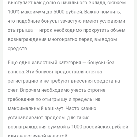
выступает как долю с начального вклада, скажем,
100% максимум до 5000 рублей. Важно помнить,
что подобные бонусы зачастую имеют условиями
отыгрыша — игрок необходимо прокрутить объем
вознаграждения многократно перед выводом
средств.
Еще один известный категория — бонусы без
взноса. Эти бонусы предоставляются за
регистрацию и не требуют внесения средств на
счет. Впрочем необходимо учесть строгие
требования по отыгрышу и пределы на
максимальный кэш-аут. Часто казино
устанавливают пределы для такие
вознаграждения суммой в 1000 российских рублей
или аналогичной валютой.