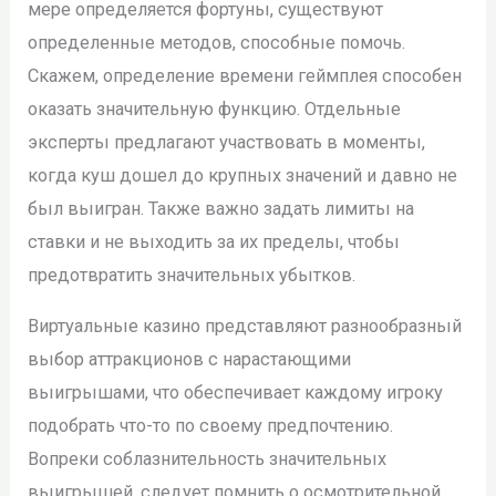
мере определяется фортуны, существуют
определенные методов, способные помочь.
Скажем, определение времени геймплея способен
оказать значительную функцию. Отдельные
эксперты предлагают участвовать в моменты,
когда куш дошел до крупных значений и давно не
был выигран. Также важно задать лимиты на
ставки и не выходить за их пределы, чтобы
предотвратить значительных убытков.
Виртуальные казино представляют разнообразный
выбор аттракционов с нарастающими
выигрышами, что обеспечивает каждому игроку
подобрать что-то по своему предпочтению.
Вопреки соблазнительность значительных
выигрышей, следует помнить о осмотрительной