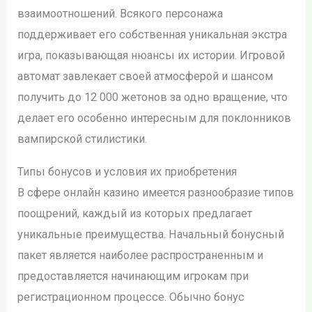
взаимоотношений. Всякого персонажа
поддерживает его собственная уникальная экстра
игра, показывающая нюансы их истории. Игровой
автомат завлекает своей атмосферой и шансом
получить до 12 000 жетонов за одно вращение, что
делает его особенно интересным для поклонников
вампирской стилистики.
Типы бонусов и условия их приобретения
В сфере онлайн казино имеется разнообразие типов
поощрений, каждый из которых предлагает
уникальные преимущества. Начальный бонусный
пакет является наиболее распространенным и
предоставляется начинающим игрокам при
регистрационном процессе. Обычно бонус