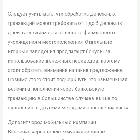
Следует учитывать, что обработка денежных
транзакций может требовать от 1 до 5 деловых
дней, в зависимости от вашего финансового
учреждения и местоположения. Отдельные
игорные заведения предлагают бонусы за
использование денежных переводов, поэтому
стоит обратить внимание на такие предложения.
Помимо этого стоит подчеркнуть, что наименьшая
величина пополнения через банковскую
транзакцию в большинстве случаев выше по
сравнению с другими методами пополнения счета.
Депозит через мобильные компании
Внесение через телекоммуникационные