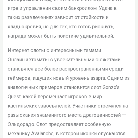
игре и управлении своим банкроллом. Удача в
таких развлечениях зависит от стойкости и
хладнокровия, но для тех, кто готов рискнуть,
награда может быть поистине удивительной.
Интернет слоты с интересными темами
Онлайн автоматы с увлекательными сюжетами
становятся все более распространенными среди
геймеров, ищущих новый уровень азарта. Одним из
аналогичных примеров становится слот Gonzo’s
Quest, какой перемещает игроков в мир
кастильских завоевателей. Участники стремятся на
разыскания знаменитого места драгоценностей —
Эльдорадо. Слот предоставляет особенную
механику Avalanche, в которой иконки опускаются