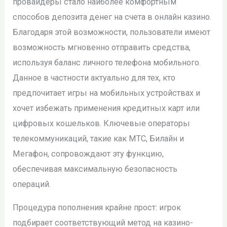
провайдеры стало наиболее комфортным
способов депозита денег на счета в онлайн казино.
Благодаря этой возможности, пользователи имеют
возможность мгновенно отправить средства,
используя баланс личного телефона мобильного.
Данное в частности актуально для тех, кто
предпочитает игры на мобильных устройствах и
хочет избежать применения кредитных карт или
цифровых кошельков. Ключевые операторы
телекоммуникаций, такие как МТС, Билайн и
Мегафон, сопровождают эту функцию,
обеспечивая максимальную безопасность
операций.
Процедура пополнения крайне прост: игрок
подбирает соответствующий метод на казино-