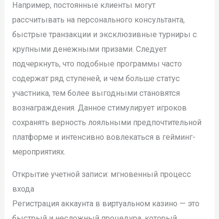
Например, постоянные клиенты могут
рассчитывать на персонального консультанта,
быстрые транзакции и эксклюзивные турниры с
крупными денежными призами. Следует
подчеркнуть, что подобные программы часто
содержат ряд ступеней, и чем больше статус
участника, тем более выгодными становятся
вознаграждения. Данное стимулирует игроков
сохранять верность лояльными предпочтительной
платформе и интенсивно вовлекаться в гейминг-
мероприятиях.
Открытие учетной записи: мгновенный процесс
входа
Регистрация аккаунта в виртуальном казино — это
быстрый и несложный процедура, который