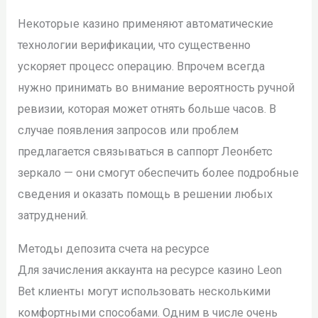
Некоторые казино применяют автоматические
технологии верификации, что существенно
ускоряет процесс операцию. Впрочем всегда
нужно принимать во внимание вероятность ручной
ревизии, которая может отнять больше часов. В
случае появления запросов или проблем
предлагается связываться в саппорт Леонбетс
зеркало — они смогут обеспечить более подробные
сведения и оказать помощь в решении любых
затруднений.
Методы депозита счета на ресурсе
Для зачисления аккаунта на ресурсе казино Leon
Bet клиенты могут использовать несколькими
комфортными способами. Одним в числе очень