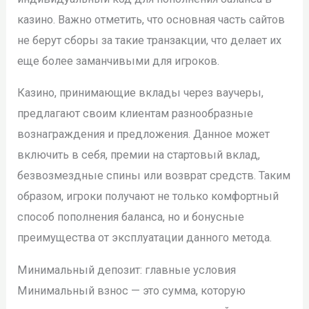
казино. Важно отметить, что основная часть сайтов
не берут сборы за такие транзакции, что делает их
еще более заманчивыми для игроков.
Казино, принимающие вклады через ваучеры,
предлагают своим клиентам разнообразные
вознаграждения и предложения. Данное может
включить в себя, премии на стартовый вклад,
безвозмездные спины или возврат средств. Таким
образом, игроки получают не только комфортный
способ пополнения баланса, но и бонусные
преимущества от эксплуатации данного метода.
Минимальный депозит: главные условия
Минимальный взнос — это сумма, которую