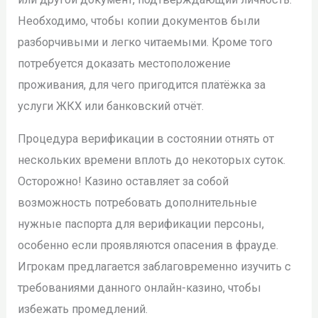
Необходимо, чтобы копии документов были
разборчивыми и легко читаемыми. Кроме того
потребуется доказать местоположение
проживания, для чего пригодится платёжка за
услуги ЖКХ или банковский отчёт.
Процедура верификации в состоянии отнять от
нескольких времени вплоть до некоторых суток.
Осторожно! Казино оставляет за собой
возможность потребовать дополнительные
нужные паспорта для верификации персоны,
особенно если проявляются опасения в фрауде.
Игрокам предлагается заблаговременно изучить с
требованиями данного онлайн-казино, чтобы
избежать промедлений.