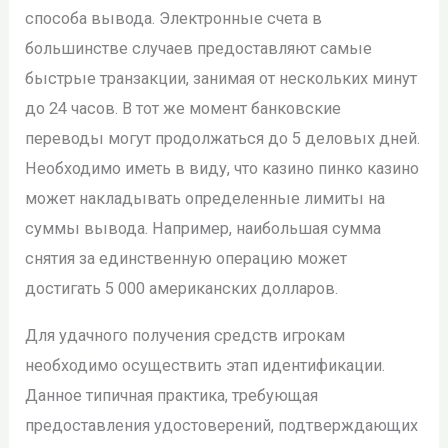
способа вывода. Электронные счета в
большинстве случаев предоставляют самые
быстрые транзакции, занимая от нескольких минут
до 24 часов. В тот же момент банковские
переводы могут продолжаться до 5 деловых дней.
Необходимо иметь в виду, что казино пинко казино
может накладывать определенные лимиты на
суммы вывода. Например, наибольшая сумма
снятия за единственную операцию может
достигать 5 000 американских долларов.
Для удачного получения средств игрокам
необходимо осуществить этап идентификации.
Данное типичная практика, требующая
предоставления удостоверений, подтверждающих