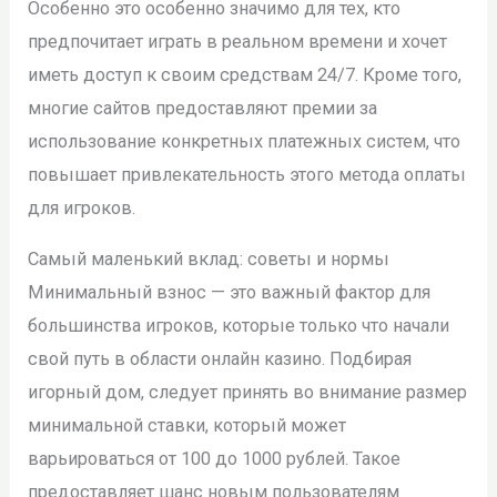
Особенно это особенно значимо для тех, кто
предпочитает играть в реальном времени и хочет
иметь доступ к своим средствам 24/7. Кроме того,
многие сайтов предоставляют премии за
использование конкретных платежных систем, что
повышает привлекательность этого метода оплаты
для игроков.
Самый маленький вклад: советы и нормы
Минимальный взнос — это важный фактор для
большинства игроков, которые только что начали
свой путь в области онлайн казино. Подбирая
игорный дом, следует принять во внимание размер
минимальной ставки, который может
варьироваться от 100 до 1000 рублей. Такое
предоставляет шанс новым пользователям