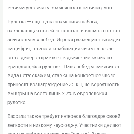
весьма увеличить возможности на выигрыш.
Рулетка — еще одна знаменитая забава,
завлекающая своей легкостью и возможностью
значительных побед. Игроки размещают вклады
на цифры, тона или комбинации чисел, а после
этого дилер отправляет в движение мячик по
вращающейся рулетке. Шанс победы зависит от
вида бета: скажем, ставка на конкретное число
приносит вознаграждение 35 к 1, но вероятность
выигрыша всего лишь 2,7% в европейской
рулетке.
Baccarat также требует интереса благодаря своей
легкости и низкому хаус-эджу. Участники делают