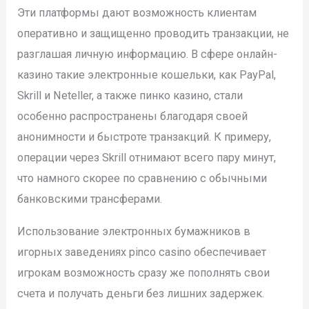
Эти платформы дают возможность клиентам
оперативно и защищенно проводить транзакции, не
разглашая личную информацию. В сфере онлайн-
казино такие электронные кошельки, как PayPal,
Skrill и Neteller, а также пинко казино, стали
особенно распространены благодаря своей
анонимности и быстроте транзакций. К примеру,
операции через Skrill отнимают всего пару минут,
что намного скорее по сравнению с обычными
банковскими трансферами.
Использование электронных бумажников в
игорных заведениях pinco casino обеспечивает
игрокам возможность сразу же пополнять свои
счета и получать деньги без лишних задержек.