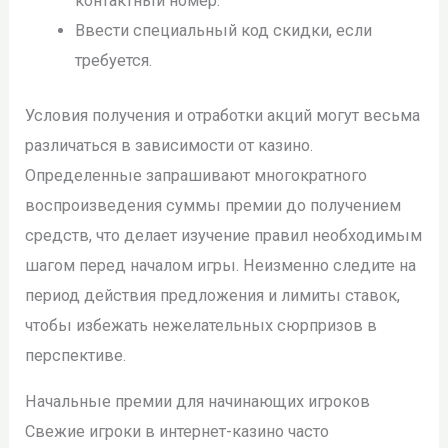
контактный номер.
Ввести специальный код скидки, если
требуется.
Условия получения и отработки акций могут весьма
различаться в зависимости от казино.
Определенные запрашивают многократного
воспроизведения суммы премии до получением
средств, что делает изучение правил необходимым
шагом перед началом игры. Неизменно следите на
период действия предложения и лимиты ставок,
чтобы избежать нежелательных сюрпризов в
перспективе.
Начальные премии для начинающих игроков
Свежие игроки в интернет-казино часто