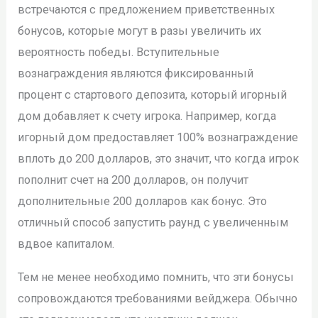
встречаются с предложением приветственных
бонусов, которые могут в разы увеличить их
вероятность победы. Вступительные
вознаграждения являются фиксированный
процент с стартового депозита, который игорный
дом добавляет к счету игрока. Например, когда
игорный дом предоставляет 100% вознаграждение
вплоть до 200 долларов, это значит, что когда игрок
пополнит счет на 200 долларов, он получит
дополнительные 200 долларов как бонус. Это
отличный способ запустить раунд с увеличенным
вдвое капиталом.
Тем не менее необходимо помнить, что эти бонусы
сопровождаются требованиями вейджера. Обычно