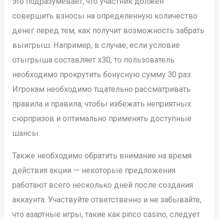
это подразумевает, что участник должен
совершить взносы на определенную количество
денег перед тем, как получит возможность забрать
выигрыш. Например, в случае, если условие
отыгрыша составляет x30, то пользователь
необходимо прокрутить бонусную сумму 30 раз.
Игрокам необходимо тщательно рассматривать
правила и правила, чтобы избежать неприятных
сюрпризов и оптимально применять доступные
шансы.
Также необходимо обратить внимание на время
действия акции — некоторые предложения
работают всего несколько дней после создания
аккаунта. Участвуйте ответственно и не забывайте,
что азартные игры, такие как pinco casino, следует