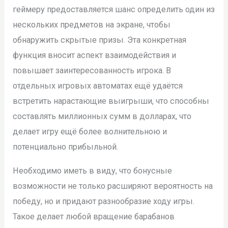
геймеру предоставляется шанс определить один из
нескольких предметов на экране, чтобы
обнаружить скрытые призы. Эта конкретная
функция вносит аспект взаимодействия и
повышает заинтересованность игрока. В
отдельных игровых автоматах ещё удаётся
встретить нарастающие выигрыши, что способны
составлять миллионных сумм в долларах, что
делает игру ещё более волнительною и
потенциально прибыльной.
Необходимо иметь в виду, что бонусные
возможности не только расширяют вероятность на
победу, но и придают разнообразие ходу игры.
Такое делает любой вращение барабанов