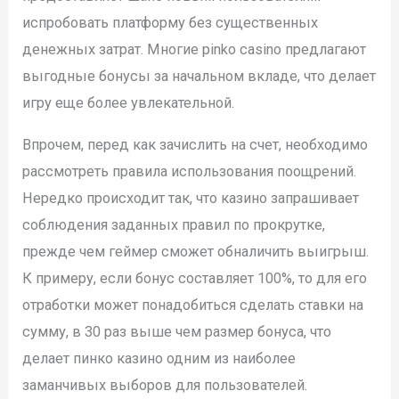
испробовать платформу без существенных
денежных затрат. Многие pinko casino предлагают
выгодные бонусы за начальном вкладе, что делает
игру еще более увлекательной.
Впрочем, перед как зачислить на счет, необходимо
рассмотреть правила использования поощрений.
Нередко происходит так, что казино запрашивает
соблюдения заданных правил по прокрутке,
прежде чем геймер сможет обналичить выигрыш.
К примеру, если бонус составляет 100%, то для его
отработки может понадобиться сделать ставки на
сумму, в 30 раз выше чем размер бонуса, что
делает пинко казино одним из наиболее
заманчивых выборов для пользователей.