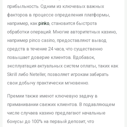
прибыльность. Одним из ключевых важных
факторов в процессе определения платформы,
например, как
pinko
, становится быстрота
обработки операций. Многие авторитетных казино,
например pinco casino, предоставляют вывод
средств в течение 24 часа, что существенно
повышает доверие клиентов. Вдобавок,
эксплуатация актуальных систем оплаты, таких как
Skrill либо Neteller, позволяет игрокам забирать
свои добычу практически мгновенно.
Премии также имеют ключевую задачу в
приманивании свежих клиентов. В подавляющем
числе случаев казино предлагают начальные
бонусы до 100% на первый депозит, что