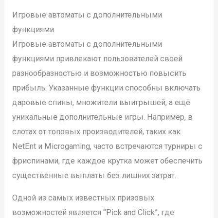
Игровые автоматы с дополнительными
функциями
Игровые автоматы с дополнительными
функциями привлекают пользователей своей
разнообразностью и возможностью повысить
прибыль. Указанные функции способны включать
даровые спины, множители выигрышей, а ещё
уникальные дополнительные игры. Например, в
слотах от топовых производителей, таких как
NetEnt и Microgaming, часто встречаются турниры с
фриспинами, где каждое крутка может обеспечить
существенные выплаты без лишних затрат.
Одной из самых известных призовых
возможностей является “Pick and Click”, где