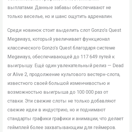
выплатами. Данные забавы обеспечивают не
только веселье, но и шанс ощутить адреналин.
Среди новинок стоит выделить слот Gonzo’s Quest
Megaways, который увеличивает функционал
классического Gonzo’s Quest благодаря системе
Megaways, обеспечивающей до 117 649 путей к
выигрышу. Ещё один увлекательный релиз — Dead
or Alive 2, продолжение культового вестерн-слота,
известного своей большой изменчивостью и
возможностью выигрыша до 100 000 раз от
ставки. Эти свежие слоты не только добавляют
свежие идеи в индустрию, но и поднимают
стандарты графики графики и анимации, что делает
геймплей более захватывающим для геймеров.