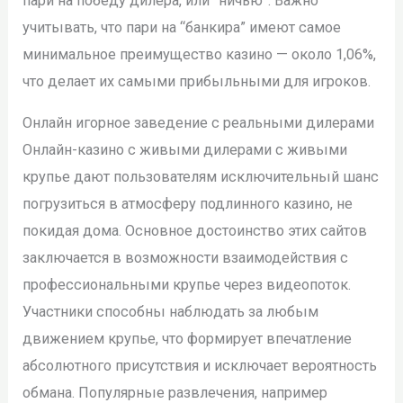
пари на победу дилера, или “ничью”. Важно
учитывать, что пари на “банкира” имеют самое
минимальное преимущество казино — около 1,06%,
что делает их самыми прибыльными для игроков.
Онлайн игорное заведение с реальными дилерами
Онлайн-казино с живыми дилерами с живыми
крупье дают пользователям исключительный шанс
погрузиться в атмосферу подлинного казино, не
покидая дома. Основное достоинство этих сайтов
заключается в возможности взаимодействия с
профессиональными крупье через видеопоток.
Участники способны наблюдать за любым
движением крупье, что формирует впечатление
абсолютного присутствия и исключает вероятность
обмана. Популярные развлечения, например