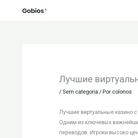
Ir
para
o
conteúdo
Лучшие виртуаль
/
Sem categoria
/ Por
colonos
Лучшие виртуальные казино 
Одним из ключевых важнейших
переводов. Игроки высоко цен