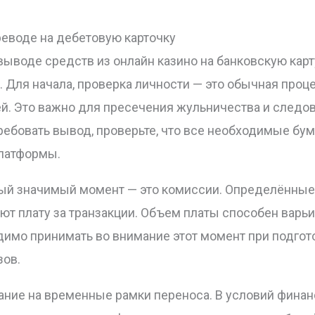
еводе на дебетовую карточку
 выводе средств из онлайн казино на банковскую кар
Для начала, проверка личности — это обычная проце
ей. Это важно для пресечения жульничества и следо
ебовать вывод, проверьте, что все необходимые бума
платформы.
ый значимый момент — это комиссии. Определённые
т плату за транзакции. Объем платы способен варьи
димо принимать во внимание этот момент при подгот
зов.
мание на временные рамки переноса. В условий фина