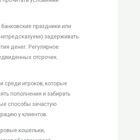
к банковские праздники или
 непредсказуемо задерживать
тия денег. Регулярное
едвиденных отсрочек.
 среди игроков, которые
ять пополнения и забирать
ные способы зачастую
рацию у клиентов.
фровые кошельки,