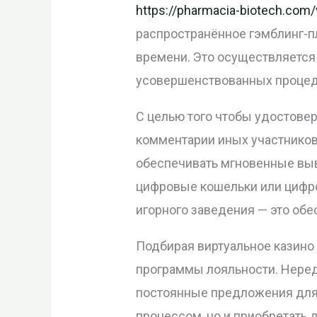
https://pharmacia-biotech.com/
распространённое гэмблинг-пл
времени. Это осуществляется
усовершенствованных процеду
С целью того чтобы удостовер
комментарии иных участников 
обеспечивать мгновенные выв
цифровые кошельки или цифро
игорного заведения — это обе
Подбирая виртуальное казино
программы лояльности. Нере
постоянные предложения для 
процессом, но и приобретать 