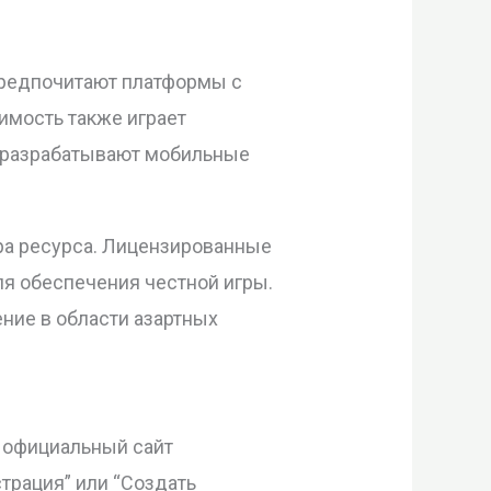
 предпочитают платформы с
имость также играет
, разрабатывают мобильные
ра ресурса. Лицензированные
я обеспечения честной игры.
ние в области азартных
а официальный сайт
страция” или “Создать