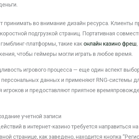
деньги.
ует принимать во внимание дизайн ресурса. Клиенты
коростной подгрузкой страниц. Портативная совмест
гэмблинг-платформы, такие как
онлайн казино фреш
ожения, чтобы геймеры могли играть в любое время.
ливость игрового процесса — еще один аспект выбо
 персональных данных и применяют RNG-системы дл
я игроков и предоставляют приятное времяпровожде
создание учетной записи
ействий в интернет-казино требуется направиться н
вной странице, как заведено, находится кнопка “Реги