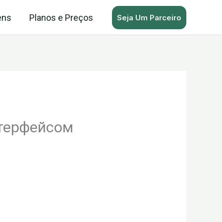
ens
Planos e Preços
Seja Um Parceiro
нтерфейсом