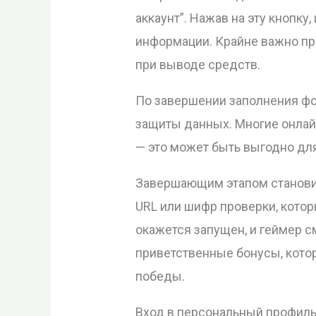
аккаунт”. Нажав на эту кнопку
информации. Крайне важно пр
при выводе средств.
По завершении заполнения фо
защиты данных. Многие онлай
— это может быть выгодно дл
Завершающим этапом становит
URL или шифр проверки, котор
окажется запущен, и геймер с
приветственные бонусы, кот
победы.
Вход в персональный профиль