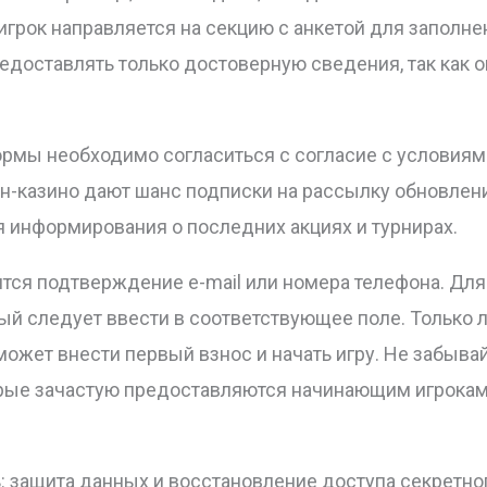
, игрок направляется на секцию с анкетой для заполн
едоставлять только достоверную сведения, так как 
рмы необходимо согласиться с согласие с условиям
н-казино дают шанс подписки на рассылку обновле
я информирования о последних акциях и турнирах.
ся подтверждение e-mail или номера телефона. Для
ый следует ввести в соответствующее поле. Только 
может внести первый взнос и начать игру. Не забыва
орые зачастую предоставляются начинающим игрокам
: защита данных и восстановление доступа секретно