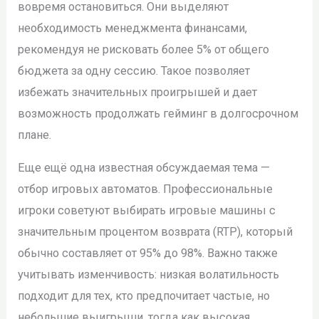
вовремя остановиться. Они выделяют
необходимость менеджмента финансами,
рекомендуя не рисковать более 5% от общего
бюджета за одну сессию. Такое позволяет
избежать значительных проигрышей и дает
возможность продолжать гейминг в долгосрочном
плане.
Еще ещё одна известная обсуждаемая тема —
отбор игровых автоматов. Профессиональные
игроки советуют выбирать игровые машины с
значительным процентом возврата (RTP), который
обычно составляет от 95% до 98%. Важно также
учитывать изменчивость: низкая волатильность
подходит для тех, кто предпочитает частые, но
небольшие выигрыши, тогда как высокая