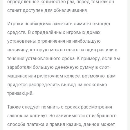
определённое количество раз, перед тем как он
станет доступен для обналичивания.
Игроки необходимо заметить лимиты вывода
средств. В определённых игровых домах
установлены ограничения на наибольшую
величину, которую можно снять за один раз или в
течение установленного срока. К примеру, если вы
заработали большую денежную сумму в слот-
машинах или рулеточном колесе, возможно, вам
придется распределить вывод на несколько
транзакций.
Также следует помнить о сроках рассмотрения
заявок на кэш-аут. Во зависимости от избранного
способа платежа и правил казино, данное может