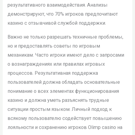
результативного взаимодействия. Анализы
демонстрируют, что 70% игроков предпочитают
казино с отзывчивой службой поддержки.
Важно не только разрешать техничные проблемы,
но и предоставлять советы по игровым
механикам. Часто игроки имеют дело с запросами
о вознаграждениях или правилах игровых
процессов. Результативная поддержка
пользователей должна обладать основательные
понимание о всех элементах функционирования
казино и должна уметь разъяснять трудные
ситуации простым языком. Личный подход к
всякому пользователю содействует повышению
лояльности и сохранению игроков Olimp casino на