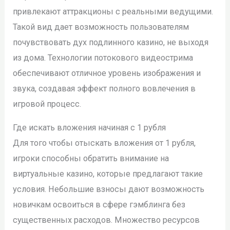
привлекают аттракционы с реальными ведущими.
Такой вид дает возможность пользователям
почувствовать дух подлинного казино, не выходя
из дома. Технологии потокового видеострима
обеспечивают отличное уровень изображения и
звука, создавая эффект полного вовлечения в
игровой процесс.
Где искать вложения начиная с 1 рубля
Для того чтобы отыскать вложения от 1 рубля,
игроки способны обратить внимание на
виртуальные казино, которые предлагают такие
условия. Небольшие взносы дают возможность
новичкам освоиться в сфере гэмблинга без
существенных расходов. Множество ресурсов