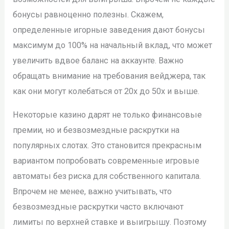
бонусы равноценно полезны. Скажем,
определенные игорные заведения дают бонусы
максимум до 100% на начальный вклад, что может
увеличить вдвое баланс на аккаунте. Важно
обращать внимание на требования вейджера, так
как они могут колебаться от 20x до 50x и выше.
Некоторые казино дарят не только финансовые
премии, но и безвозмездные раскрутки на
популярных слотах. Это становится прекрасным
вариантом попробовать современные игровые
автоматы без риска для собственного капитала.
Впрочем не менее, важно учитывать, что
безвозмездные раскрутки часто включают
лимиты по верхней ставке и выигрышу. Поэтому