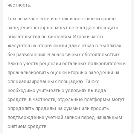
честность.
Тем не менее есть и не так известные игорные
заведения, которые могут не всегда соблюдать
обязательства по выплатам. Игроки часто
жалуются на отсрочки или даже отказ в выплатах
без разъяснения. В аналогичных обстоятельствах
важно учесть рецензии остальных пользователей и
проанализировать оценки игорных заведений на
специализированных площадках. Также
необходимо учитывать о условиях вывода
средств: в частности, отдельные платформы могут
определять пределы на суммы или просить
подтверждение учётной записи перед начальным
снятием средств.