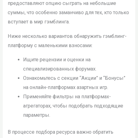
предоставляют опцию сыграть на небольшие
суммы, что особенно заманчиво для тех, кто только
вступает в мир гэмблинга.
Ниже несколько вариантов обнаружить гэмблинг-
платформу с маленькими взносами:
Ищите рецензии и оценки на
специализированных форумах.
Ознакомьтесь с секции “Акции” и “Бонусы”
на онлайн-платформах азартных игр.
Применяйте фильтры на платформах-
агрегаторах, чтобы подобрать подходящие
параметры.
В процессе подбора ресурса важно обратить