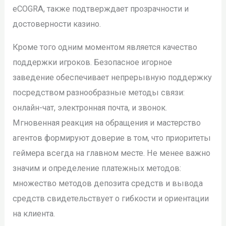
eCOGRA, также подтверждает прозрачности и
достоверности казино.
Кроме того одним моментом является качество
поддержки игроков. Безопасное игорное
заведение обеспечивает непрерывную поддержку
посредством разнообразные методы связи:
онлайн-чат, электронная почта, и звонок.
Мгновенная реакция на обращения и мастерство
агентов формируют доверие в том, что приоритеты
геймера всегда на главном месте. Не менее важно
значим и определение платежных методов:
множество методов депозита средств и вывода
средств свидетельствует о гибкости и ориентации
на клиента.