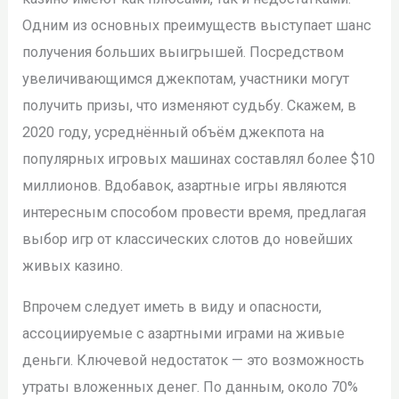
Одним из основных преимуществ выступает шанс
получения больших выигрышей. Посредством
увеличивающимся джекпотам, участники могут
получить призы, что изменяют судьбу. Скажем, в
2020 году, усреднённый объём джекпота на
популярных игровых машинах составлял более $10
миллионов. Вдобавок, азартные игры являются
интересным способом провести время, предлагая
выбор игр от классических слотов до новейших
живых казино.
Впрочем следует иметь в виду и опасности,
ассоциируемые с азартными играми на живые
деньги. Ключевой недостаток — это возможность
утраты вложенных денег. По данным, около 70%