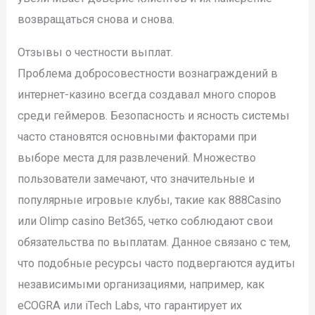
возвращаться снова и снова.
Отзывы о честности выплат.
Проблема добросовестности вознаграждений в
интернет-казино всегда создавал много споров
среди геймеров. Безопасность и ясность системы
часто становятся основными факторами при
выборе места для развлечений. Множество
пользователи замечают, что значительные и
популярные игровые клубы, такие как 888Casino
или Olimp casino Bet365, четко соблюдают свои
обязательства по выплатам. Данное связано с тем,
что подобные ресурсы часто подвергаются аудиты
независимыми организациями, например, как
eCOGRA или iTech Labs, что гарантирует их