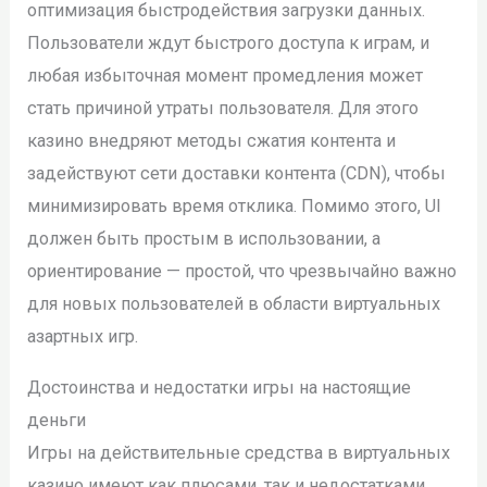
оптимизация быстродействия загрузки данных.
Пользователи ждут быстрого доступа к играм, и
любая избыточная момент промедления может
стать причиной утраты пользователя. Для этого
казино внедряют методы сжатия контента и
задействуют сети доставки контента (CDN), чтобы
минимизировать время отклика. Помимо этого, UI
должен быть простым в использовании, а
ориентирование — простой, что чрезвычайно важно
для новых пользователей в области виртуальных
азартных игр.
Достоинства и недостатки игры на настоящие
деньги
Игры на действительные средства в виртуальных
казино имеют как плюсами, так и недостатками.