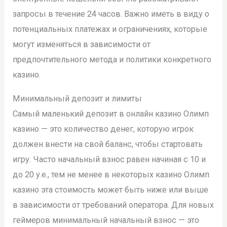
запросы в течение 24 часов. Важно иметь в виду о
потенциальных платежах и ограничениях, которые
могут изменяться в зависимости от
предпочтительного метода и политики конкретного
казино.
Минимальный депозит и лимиты
Самый маленький депозит в онлайн казино Олимп
казино — это количество денег, которую игрок
должен внести на свой баланс, чтобы стартовать
игру. Часто начальный взнос равен начиная с 10 и
до 20 у.е., тем не менее в некоторых казино Олимп
казино эта стоимость может быть ниже или выше
в зависимости от требований оператора. Для новых
геймеров минимальный начальный взнос — это