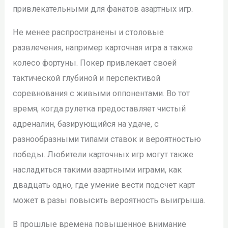
привлекательными для фанатов азартных игр.
Не менее распространены и столовые
развлечения, например карточная игра а также
колесо фортуны. Покер привлекает своей
тактической глубиной и перспективой
соревнования с живыми оппонентами. Во тот
время, когда рулетка предоставляет чистый
адреналин, базирующийся на удаче, с
разнообразными типами ставок и вероятностью
победы. Любители карточных игр могут также
насладиться такими азартными играми, как
двадцать одно, где умение вести подсчет карт
может в разы повысить вероятность выигрыша.
В прошлые времена повышенное внимание