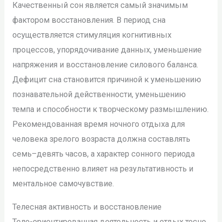
Качественный сон является самый значимым
фактором восстановления. В период сна
осуществляется стимуляция когнитивных
процессов, упорядочивание данных, уменьшение
напряжения и восстановление силового баланса.
Дефицит сна становится причиной к уменьшению
познавательной действенности, уменьшению
темпа и способности к творческому размышлению.
Рекомендованная время ночного отдыха для
человека зрелого возраста должна составлять
семь–девять часов, а характер сонного периода
непосредственно влияет на результативность и
ментальное самочувствие.
Телесная активность и восстановление
Тело-ориентированная деятельность и отдых тесно