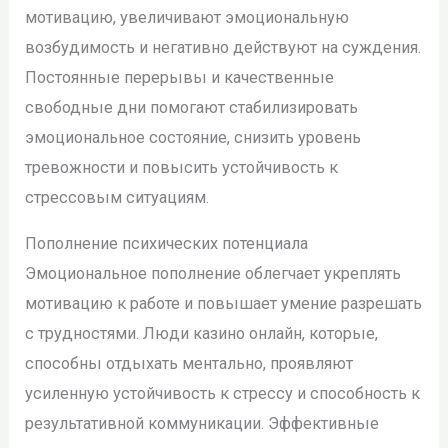
мотивацию, увеличивают эмоциональную
возбудимость и негативно действуют на суждения.
Постоянные перерывы и качественные
свободные дни помогают стабилизировать
эмоциональное состояние, снизить уровень
тревожности и повысить устойчивость к
стрессовым ситуациям.
Пополнение психических потенциала
Эмоциональное пополнение облегчает укреплять
мотивацию к работе и повышает умение разрешать
с трудностями. Люди казино онлайн, которые,
способны отдыхать ментально, проявляют
усиленную устойчивость к стрессу и способность к
результативной коммуникации. Эффективные