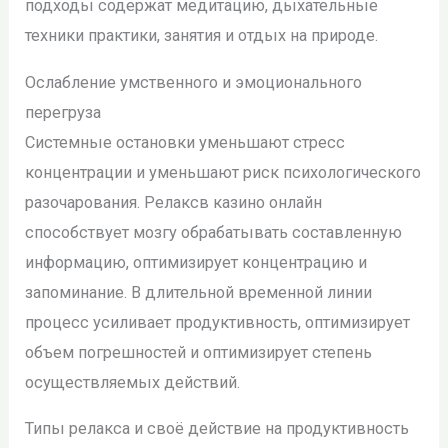
подходы содержат медитацию, дыхательные
техники практики, занятия и отдых на природе.
Ослабление умственного и эмоционального
перегруза
Системные остановки уменьшают стресс
концентрации и уменьшают риск психологического
разочарования. Релаксв казино онлайн
способствует мозгу обрабатывать составленную
информацию, оптимизирует концентрацию и
запоминание. В длительной временной линии
процесс усиливает продуктивность, оптимизирует
объем погрешностей и оптимизирует степень
осуществляемых действий.
Типы релакса и своё действие на продуктивность