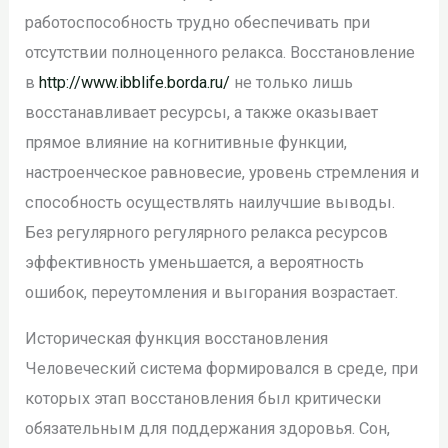
работоспособность трудно обеспечивать при
отсутствии полноценного релакса. Восстановление
в
http://www.ibblife.borda.ru/
не только лишь
восстанавливает ресурсы, а также оказывает
прямое влияние на когнитивные функции,
настроенческое равновесие, уровень стремления и
способность осуществлять наилучшие выводы.
Без регулярного регулярного релакса ресурсов
эффективность уменьшается, а вероятность
ошибок, переутомления и выгорания возрастает.
Историческая функция восстановления
Человеческий система формировался в среде, при
которых этап восстановления был критически
обязательным для поддержания здоровья. Сон,