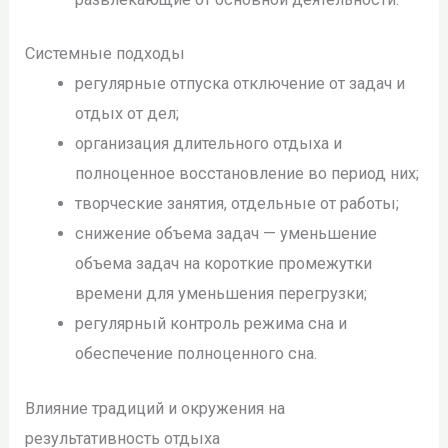
Системные подходы
регулярные отпуска отключение от задач и
отдых от дел;
организация длительного отдыха и
полноценное восстановление во период них;
творческие занятия, отдельные от работы;
снижение объема задач — уменьшение
объема задач на короткие промежутки
времени для уменьшения перегрузки;
регулярный контроль режима сна и
обеспечение полноценного сна.
Влияние традиций и окружения на
результативность отдыха