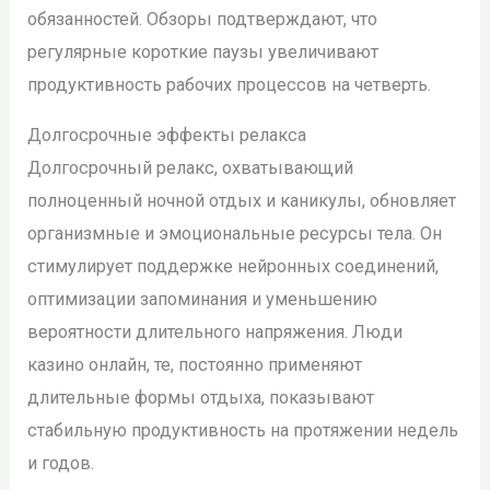
обязанностей. Обзоры подтверждают, что
регулярные короткие паузы увеличивают
продуктивность рабочих процессов на четверть.
Долгосрочные эффекты релакса
Долгосрочный релакс, охватывающий
полноценный ночной отдых и каникулы, обновляет
организмные и эмоциональные ресурсы тела. Он
стимулирует поддержке нейронных соединений,
оптимизации запоминания и уменьшению
вероятности длительного напряжения. Люди
казино онлайн, те, постоянно применяют
длительные формы отдыха, показывают
стабильную продуктивность на протяжении недель
и годов.