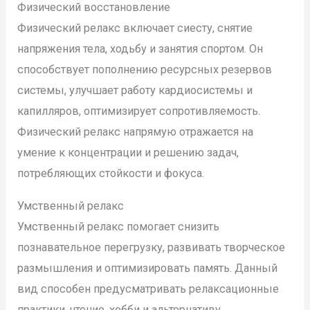
Физический восстановление
Физический релакс включает сиесту, снятие
напряжения тела, ходьбу и занятия спортом. Он
способствует пополнению ресурсных резервов
системы, улучшает работу кардиосистемы и
капилляров, оптимизирует сопротивляемость.
Физический релакс напрямую отражается на
умение к концентрации и решению задач,
потребляющих стойкости и фокуса.
Умственный релакс
Умственный релакс помогает снизить
познавательное перегрузку, развивать творческое
размышления и оптимизировать память. Данный
вид способен предусматривать релаксационные
практики, чтение, хобби и альтернативу