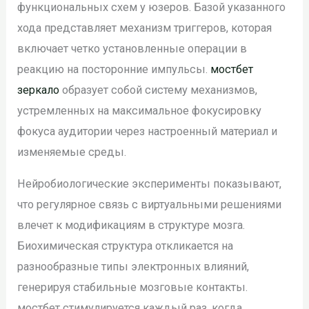
функциональных схем у юзеров. Базой указанного
хода представляет механизм триггеров, которая
включает четко установленные операции в
реакцию на посторонние импульсы.
мостбет
зеркало
образует собой систему механизмов,
устремленных на максимальное фокусировку
фокуса аудитории через настроенный материал и
изменяемые среды.
Нейробиологические эксперименты показывают,
что регулярное связь с виртуальными решениями
влечет к модификациям в структуре мозга.
Биохимическая структура откликается на
разнообразные типы электронных влияний,
генерируя стабильные мозговые контакты.
мостбет стимулируется каждый раз, когда