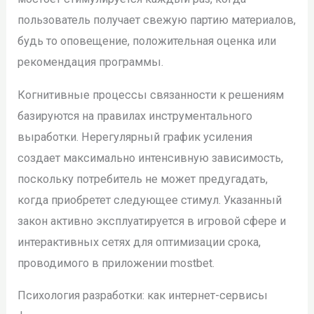
пользователь получает свежую партию материалов,
будь то оповещение, положительная оценка или
рекомендация программы.
Когнитивные процессы связанности к решениям
базируются на правилах инструментального
выработки. Нерегулярный график усиления
создает максимально интенсивную зависимость,
поскольку потребитель не может предугадать,
когда приобретет следующее стимул. Указанный
закон активно эксплуатируется в игровой сфере и
интерактивных сетях для оптимизации срока,
проводимого в приложении mostbet.
Психология разработки: как интернет-сервисы