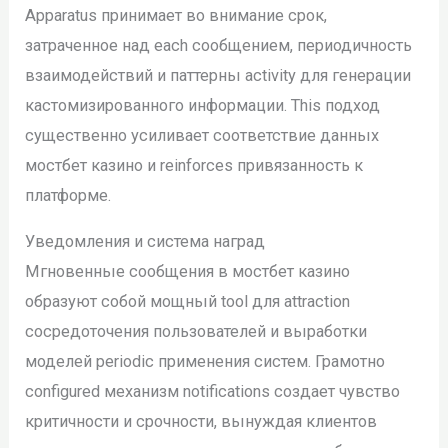
Apparatus принимает во внимание срок,
затраченное над each сообщением, периодичность
взаимодействий и паттерны activity для генерации
кастомизированного информации. This подход
существенно усиливает соответствие данных
мостбет казино и reinforces привязанность к
платформе.
Уведомления и система наград
Мгновенные сообщения в мостбет казино
образуют собой мощный tool для attraction
сосредоточения пользователей и выработки
моделей periodic применения систем. Грамотно
configured механизм notifications создает чувство
критичности и срочности, вынуждая клиентов