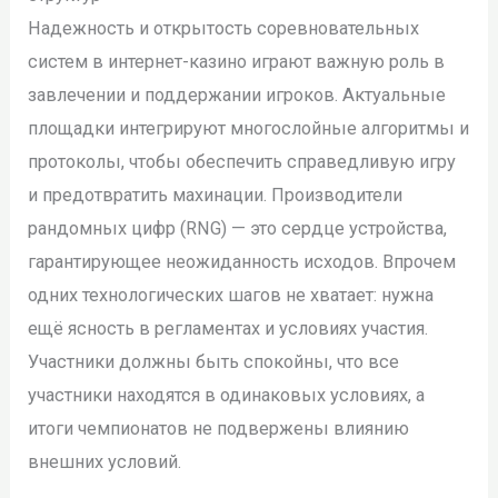
Надежность и открытость соревновательных
систем в интернет-казино играют важную роль в
завлечении и поддержании игроков. Актуальные
площадки интегрируют многослойные алгоритмы и
протоколы, чтобы обеспечить справедливую игру
и предотвратить махинации. Производители
рандомных цифр (RNG) — это сердце устройства,
гарантирующее неожиданность исходов. Впрочем
одних технологических шагов не хватает: нужна
ещё ясность в регламентах и условиях участия.
Участники должны быть спокойны, что все
участники находятся в одинаковых условиях, а
итоги чемпионатов не подвержены влиянию
внешних условий.