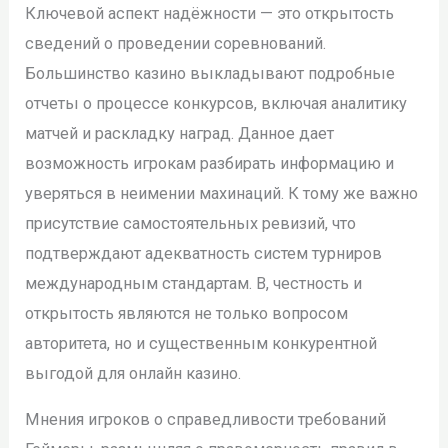
Ключевой аспект надёжности — это открытость
сведений о проведении соревнований.
Большинство казино выкладывают подробные
отчеты о процессе конкурсов, включая аналитику
матчей и раскладку наград. Данное дает
возможность игрокам разбирать информацию и
уверяться в неимении махинаций. К тому же важно
присутствие самостоятельных ревизий, что
подтверждают адекватность систем турниров
международным стандартам. В, честность и
открытость являются не только вопросом
авторитета, но и существенным конкурентной
выгодой для онлайн казино.
Мнения игроков о справедливости требований