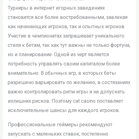
Турниры в интернет игорных заведениях
становятся все более востребованными, завлекая
как начинающих игроков, так и опытных игроков.
Участие в чемпионатах запрашивает уникального
стиля к бетам, так как тут важны не только фортуна,
но и планирование. Одной из черт является
потребность управлять своим капиталом более
внимательно. В обычных игр, в которых беты
разрешено варьировать по желанию, в состязаниях
важно контролировать ритм игры и не допускать
излишних рисков. Поэтому cat casino поставляет
исключительные шансы для каждого игроков.
Профессиональные геймеры рекомендуют
запускать с маленьких ставок, постепенно