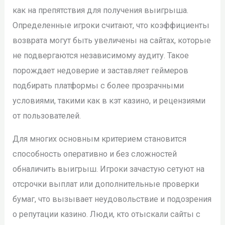
как на препятствия для получения выигрыша.
Определенные игроки считают, что коэффициенты
возврата могут быть увеличены на сайтах, которые
не подвергаются независимому аудиту. Такое
порождает недоверие и заставляет геймеров
подбирать платформы с более прозрачными
условиями, такими как в кэт казино, и рецензиями
от пользователей.
Для многих основным критерием становится
способность оперативно и без сложностей
обналичить выигрыш. Игроки зачастую сетуют на
отсрочки выплат или дополнительные проверки
бумаг, что вызывает неудовольствие и подозрения
о репутации казино. Люди, кто отыскали сайты с