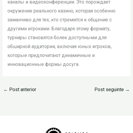
каналы и видеоконференции. Это порождает
окружение реального казино, которая особенно
заманчиво для тех, кто стремится к общение с
другими игроками. Благодаря этому формату,
турниры становятся более доступными для
обширной аудитории, включая юных игроков,
которые предпочитают динамичные и
инновационные формы досуга.
←
Post anterior
Post seguinte
→