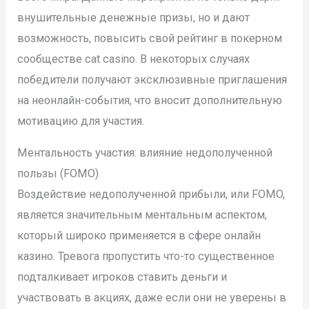
внушительные денежные призы, но и дают
возможность, повысить свой рейтинг в покерном
сообществе cat casino. В некоторых случаях
победители получают эксклюзивные приглашения
на неонлайн-события, что вносит дополнительную
мотивацию для участия.
Ментальность участия: влияние недополученной
пользы (FOMO)
Воздействие недополученной прибыли, или FOMO,
является значительным ментальным аспектом,
который широко применяется в сфере онлайн
казино. Тревога пропустить что-то существенное
подталкивает игроков ставить деньги и
участвовать в акциях, даже если они не уверены в