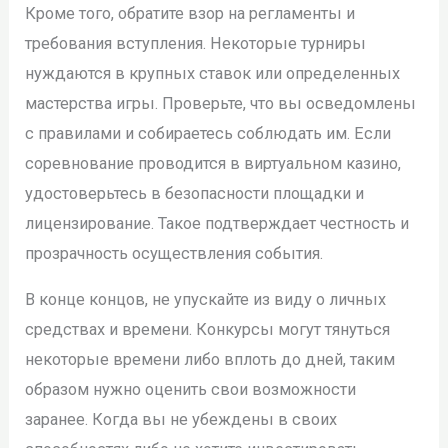
Кроме того, обратите взор на регламенты и
требования вступления. Некоторые турниры
нуждаются в крупных ставок или определенных
мастерства игры. Проверьте, что вы осведомлены
с правилами и собираетесь соблюдать им. Если
соревнование проводится в виртуальном казино,
удостоверьтесь в безопасности площадки и
лицензирование. Такое подтверждает честность и
прозрачность осуществления события.
В конце концов, не упускайте из виду о личных
средствах и времени. Конкурсы могут тянуться
некоторые времени либо вплоть до дней, таким
образом нужно оценить свои возможности
заранее. Когда вы не убеждены в своих