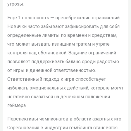
угрозы.
Еще 1 оплошность — пренебрежение ограничений.
Новички часто забывают зафиксировать для себя
определенные лимиты по времени и средствам,
что может вызвать излишним тратам и утрате
контроля над обстановкой. Задание ограничений
позволяет поддерживать баланс среди радостью
от игры и денежной ответственностью.
Ответственный подход к игре способствует
избежать эмоциональных действий, которые могут
негативно сказаться на денежном положении
геймера.
Перспективы чемпионатов в области азартных игр
Соревнования в индустрии гемблинга становятся