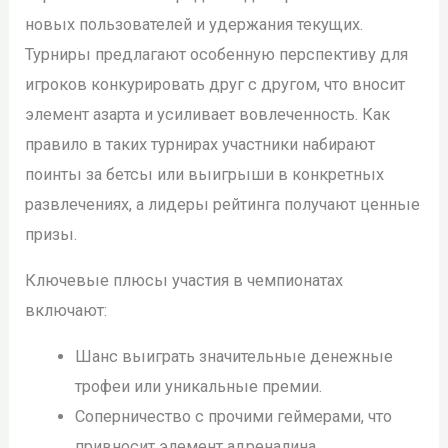
новых пользователей и удержания текущих.
Турниры предлагают особенную перспективу для
игроков конкурировать друг с другом, что вносит
элемент азарта и усиливает вовлеченность. Как
правило в таких турнирах участники набирают
поинты за бетсы или выигрыши в конкретных
развлечениях, а лидеры рейтинга получают ценные
призы.
Ключевые плюсы участия в чемпионатах
включают:
Шанс выиграть значительные денежные
трофеи или уникальные премии.
Соперничество с прочими геймерами, что
привносит элемент адреналина.