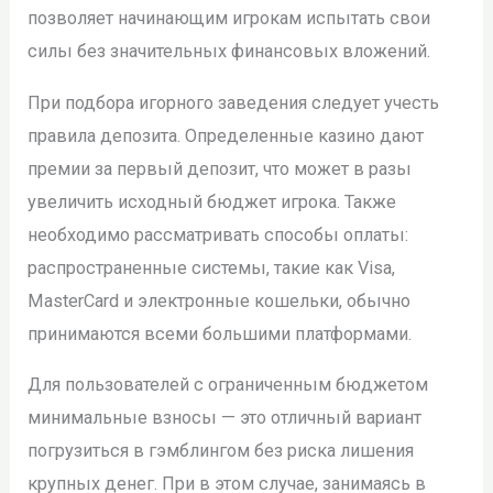
позволяет начинающим игрокам испытать свои
силы без значительных финансовых вложений.
При подбора игорного заведения следует учесть
правила депозита. Определенные казино дают
премии за первый депозит, что может в разы
увеличить исходный бюджет игрока. Также
необходимо рассматривать способы оплаты:
распространенные системы, такие как Visa,
MasterCard и электронные кошельки, обычно
принимаются всеми большими платформами.
Для пользователей с ограниченным бюджетом
минимальные взносы — это отличный вариант
погрузиться в гэмблингом без риска лишения
крупных денег. При в этом случае, занимаясь в