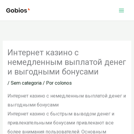
Ir
para
o
conteúdo
Интернет казино с
немедленным выплатой денег
и выгодными бонусами
/
Sem categoria
/ Por
colonos
Интернет казино с немедленным выплатой денег и
выгодными бонусами
Интернет казино с быстрым выводом денег и
привлекательными бонусами привлекают все
более внимания пользователей. Основным