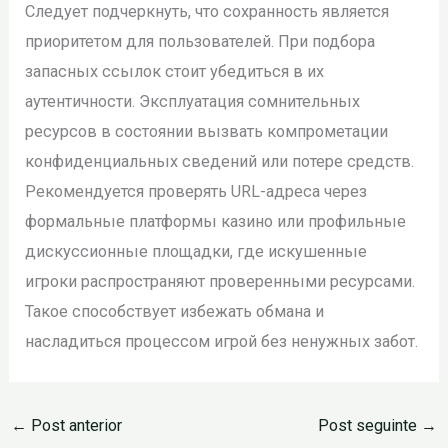
Следует подчеркнуть, что сохранность является
приоритетом для пользователей. При подбора
запасных ссылок стоит убедиться в их
аутентичности. Эксплуатация сомнительных
ресурсов в состоянии вызвать компрометации
конфиденциальных сведений или потере средств.
Рекомендуется проверять URL-адреса через
формальные платформы казино или профильные
дискуссионные площадки, где искушенные
игроки распространяют проверенными ресурсами.
Такое способствует избежать обмана и
насладиться процессом игрой без ненужных забот.
←
Post anterior
Post seguinte
→