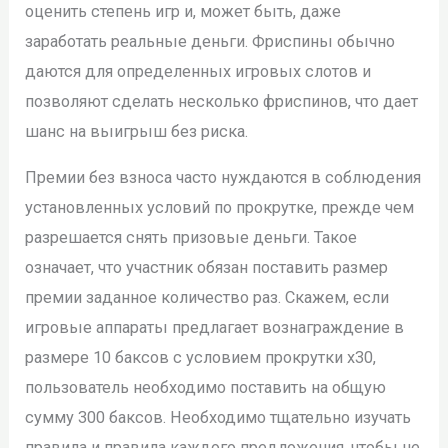
оценить степень игр и, может быть, даже
заработать реальные деньги. Фриспины обычно
даются для определенных игровых слотов и
позволяют сделать несколько фриспинов, что дает
шанс на выигрыш без риска.
Премии без взноса часто нуждаются в соблюдения
установленных условий по прокрутке, прежде чем
разрешается снять призовые деньги. Такое
означает, что участник обязан поставить размер
премии заданное количество раз. Скажем, если
игровые аппараты предлагает вознаграждение в
размере 10 баксов с условием прокрутки x30,
пользователь необходимо поставить на общую
сумму 300 баксов. Необходимо тщательно изучать
правила и правила каждого предложения, чтобы не