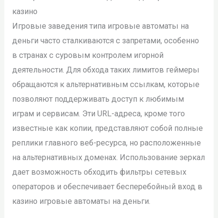
казино
Игровые заведения типа игровые автоматы на
деньги часто сталкиваются с запретами, особенно
в странах с суровым контролем игорной
деятельности. Для обхода таких лимитов геймеры
обращаются к альтернативным ссылкам, которые
позволяют поддерживать доступ к любимым
играм и сервисам. Эти URL-адреса, кроме того
известные как копии, представляют собой полные
реплики главного веб-ресурса, но расположенные
на альтернативных доменах. Использование зеркал
дает возможность обходить фильтры сетевых
операторов и обеспечивает бесперебойный вход в
казино игровые автоматы на деньги.