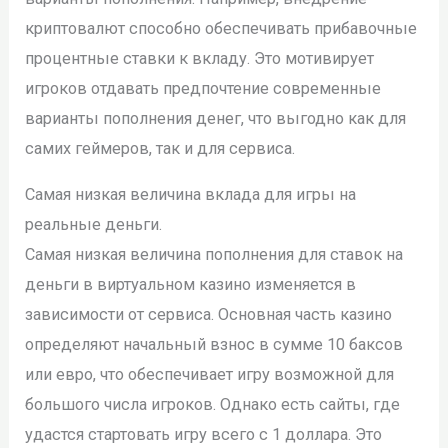
криптовалют способно обеспечивать прибавочные
процентные ставки к вкладу. Это мотивирует
игроков отдавать предпочтение современные
варианты пополнения денег, что выгодно как для
самих геймеров, так и для сервиса.
Самая низкая величина вклада для игры на
реальные деньги.
Самая низкая величина пополнения для ставок на
деньги в виртуальном казино изменяется в
зависимости от сервиса. Основная часть казино
определяют начальный взнос в сумме 10 баксов
или евро, что обеспечивает игру возможной для
большого числа игроков. Однако есть сайты, где
удастся стартовать игру всего с 1 доллара. Это