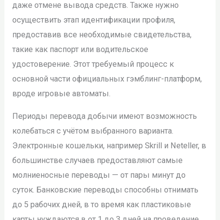
даже отмене вывода средств. Также нужно
осуществить этап идентификации профиля,
предоставив все необходимые свидетельства,
такие как паспорт или водительское
удостоверение. Этот требуемый процесс к
основной части официальных гэмблинг-платформ,
вроде игровые автоматы.
Периоды перевода добычи имеют возможность
колебаться с учётом выбранного варианта.
Электронные кошельки, например Skrill и Neteller, в
большинстве случаев предоставляют самые
молниеносные переводы — от пары минут до
суток. Банковские переводы способны отнимать
до 5 рабочих дней, в то время как пластиковые
карты нуждаются в от 1 до 3 дней на проведение.