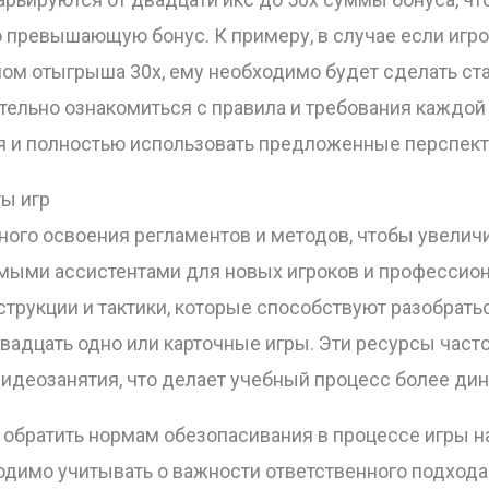
о превышающую бонус. К примеру, в случае если игр
лом отыгрыша 30x, ему необходимо будет сделать ста
ельно ознакомиться с правила и требования каждой
я и полностью использовать предложенные перспект
ы игр
ного освоения регламентов и методов, чтобы увелич
мыми ассистентами для новых игроков и профессио
трукции и тактики, которые способствуют разобрать
 двадцать одно или карточные игры. Эти ресурсы част
 видеозанятия, что делает учебный процесс более д
обратить нормам обезопасивания в процессе игры н
ходимо учитывать о важности ответственного подход