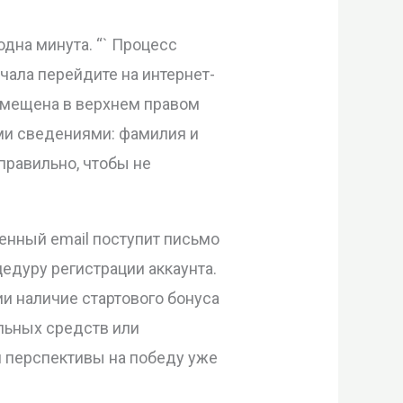
одна минута. “` Процесс
ачала перейдите на интернет-
азмещена в верхнем правом
ыми сведениями: фамилия и
правильно, чтобы не
енный email поступит письмо
цедуру регистрации аккаунта.
ии наличие стартового бонуса
льных средств или
и перспективы на победу уже