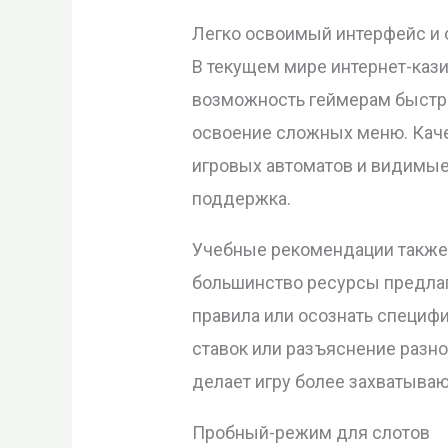
Легко освоимый интерфейс и
В текущем мире интернет-кази
возможность геймерам быстро
освоение сложных меню. Каче
игровых автоматов и видимые
поддержка.
Учебные рекомендации также 
большинство ресурсы предлаг
правила или осознать специф
ставок или разъяснение разно
делает игру более захватыва
Пробный-режим для слотов