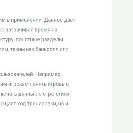
ким в применении. Данное даёт
е затрачивая время на
ктуру, понятные разделы
м, таким как банкролл или
ользователей. Например,
им игрокам понять игровые
лючать данные о стратегиях
ощает ход тренировки, но и