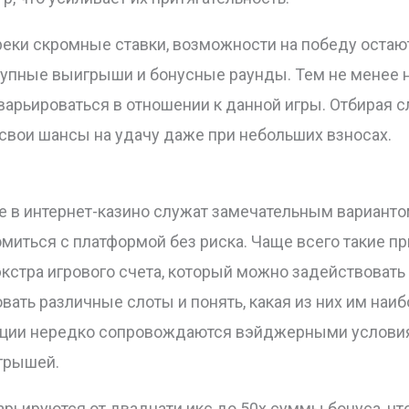
реки скромные ставки, возможности на победу остаю
рупные выигрыши и бонусные раунды. Тем не менее н
варьироваться в отношении к данной игры. Отбирая с
свои шансы на удачу даже при небольших взносах.
е в интернет-казино служат замечательным варианто
омиться с платформой без риска. Чаще всего такие п
кстра игрового счета, который можно задействовать 
ать различные слоты и понять, какая из них им наи
 акции нередко сопровождаются вэйджерными услови
грышей.
арьируются от двадцати икс до 50x суммы бонуса, ч