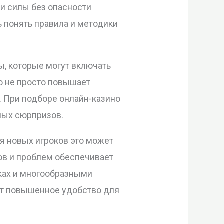
и силы без опасности
 понять правила и методики
, которые могут включать
о не просто повышает
е. При подборе онлайн-казино
тных сюрпризов.
я новых игроков это может
ов и проблем обеспечивает
ках и многообразными
ают повышенное удобство для