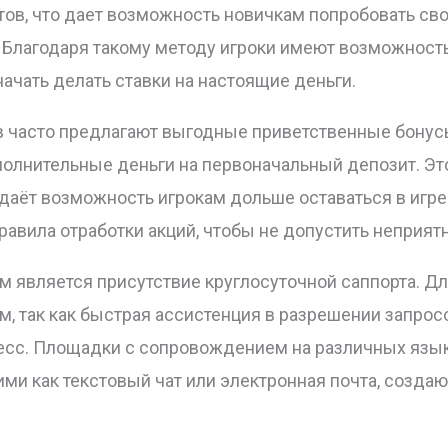
ов, что дает возможность новичкам попробовать сво
 Благодаря такому методу игроки имеют возможность
начать делать ставки на настоящие деньги.
в часто предлагают выгодные приветственные бонусы
олнительные деньги на первоначальный депозит. Эт
е даёт возможность игрокам дольше оставаться в игр
равила отработки акций, чтобы не допустить неприя
 является присутствие круглосуточной саппорта. Дл
, так как быстрая ассистенция в разрешении запрос
есс. Площадки с сопровождением на различных язы
ими как текстовый чат или электронная почта, созд