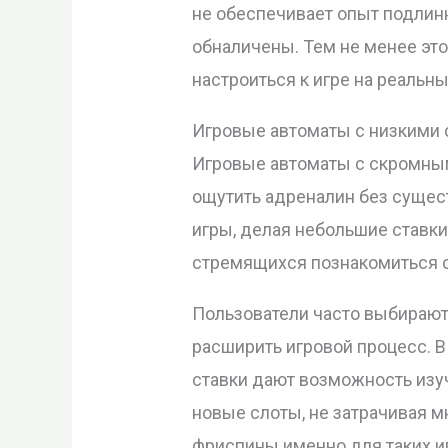
не обеспечивает опыт подлин
обналичены. Тем не менее это
настроиться к игре на реальны
Игровые автоматы с низкими 
Игровые автоматы с скромным
ощутить адреналин без суще
игры, делая небольшие ставки
стремящихся познакомиться с
Пользователи часто выбирают
расширить игровой процесс. В
ставки дают возможность изу
новые слоты, не затрачивая м
фриспины именно для таких игр