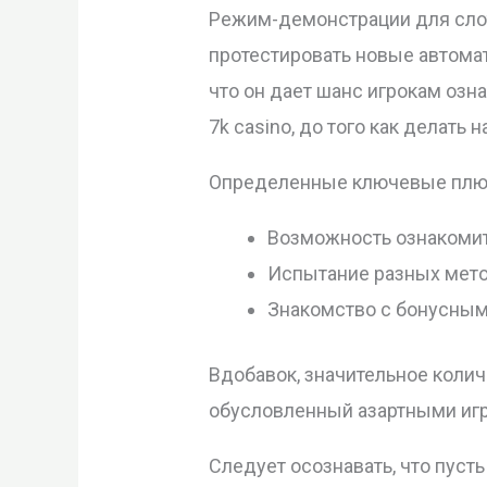
Режим-демонстрации для слот
протестировать новые автома
что он дает шанс игрокам озн
7k casino, до того как делать 
Определенные ключевые плю
Возможность ознакомит
Испытание разных мето
Знакомство с бонусным
Вдобавок, значительное коли
обусловленный азартными игр
Следует осознавать, что пус